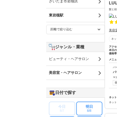
さいたま市岩槻区
LU
髪と頭
東岩槻駅
美容
ネッ
ジャンル・業種
アクセ
本日の
価格帯
ビューティ・ヘアサロン
メニュ
パ
パ
美容室・ヘアサロン
￥
1
日付で探す
ネット
ネット
今日
明日
8/7
8/8