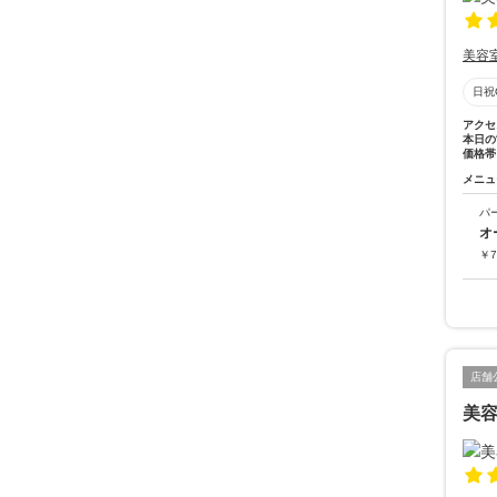
美容
日祝
アクセ
本日の
価格帯
メニュ
パ
オ
￥
7
店舗
美容