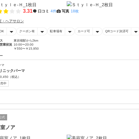
3.31
口コミ
4件
写真
18枚
室・ヘアサロン
OK
クーポン有
駐車場有
カード可
QRコード決済可
ス
東岩槻駅から2km
営業状況
10:00〜20:00
￥550〜￥15,950
ー
ーマ
リニックパーマ
0,450
（税込）
販売中
公式
容室ノア