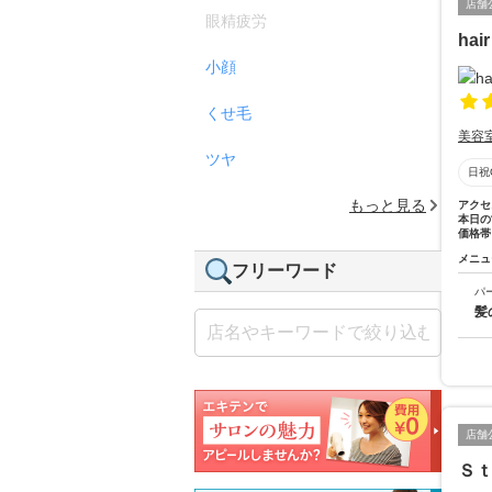
店舗
眼精疲労
hai
小顔
くせ毛
美容
ツヤ
日祝
もっと見る
アクセ
本日の
価格帯
メニュ
フリーワード
パ
髪
店舗
Ｓｔ