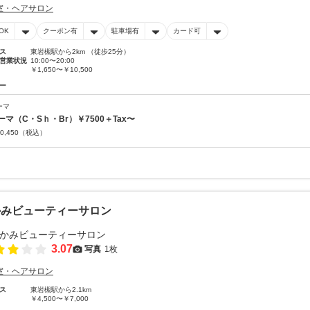
室・ヘアサロン
OK
クーポン有
駐車場有
カード可
ス
東岩槻駅から2km （徒歩25分）
営業状況
10:00〜20:00
￥1,650〜￥10,500
ー
ーマ
ーマ（C・Sｈ・Br）￥7500＋Tax〜
0,450
（税込）
かみビューティーサロン
3.07
写真
1枚
室・ヘアサロン
ス
東岩槻駅から2.1km
￥4,500〜￥7,000