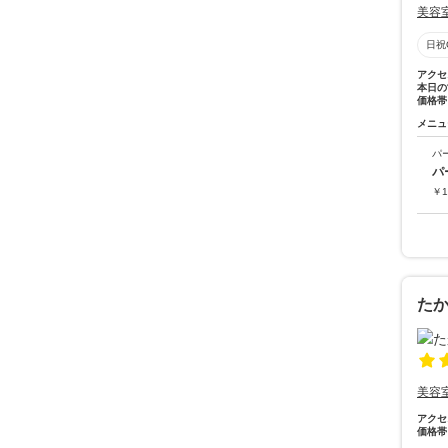
美容
日祝
アクセ
本日の
価格帯
メニュ
パ
パ
￥
1
た
美容
アクセ
価格帯