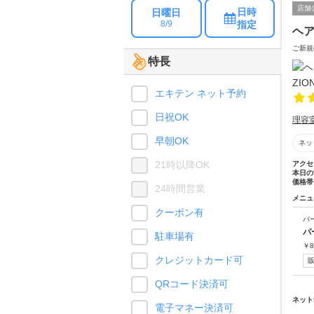
店舗
日時
日曜日
指定
8/9
ヘア
ご新規
特長
エキテン ネット予約
日祝OK
理容
早朝OK
ネッ
21時以降OK
アクセ
本日の
価格帯
24時間営業
メニュ
クーポン有
パ
パ
駐車場有
￥
8
クレジットカード可
QRコード決済可
ネット
電子マネー決済可