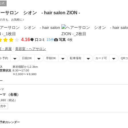
公式
ーサロン シオン - hair salon ZION -
の方も、お気軽に♪
4.16
口コミ
15件
写真
4枚
室・床屋
美容室・ヘアサロン
ト予約
日祝OK
早朝OK
駐車場有
カード可
QR
ス
東岩槻駅から2.3km
営業状況
8:30〜17:00
￥2,000〜￥8,980
ー
ーマ
ーマ （各種）
,980
（税込）
販売中
予約カレンダー