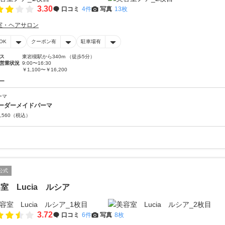
3.30
口コミ
4件
写真
13枚
室・ヘアサロン
OK
クーポン有
駐車場有
ス
東岩槻駅から340m （徒歩5分）
営業状況
9:00〜16:30
￥1,100〜￥16,200
ー
ーマ
ーダーメイドパーマ
,560
（税込）
公式
室 Lucia ルシア
3.72
口コミ
6件
写真
8枚