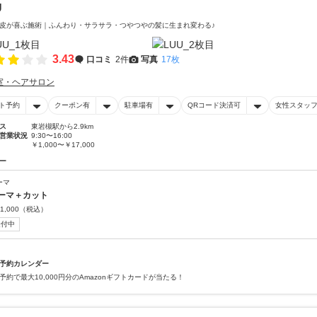
U
皮が喜ぶ施術｜ふんわり・サラサラ・つやつやの髪に生まれ変わる♪
3.43
口コミ
2件
写真
17枚
室・ヘアサロン
ト予約
クーポン有
駐車場有
QRコード決済可
女性スタッ
ス
東岩槻駅から2.9km
営業状況
9:30〜16:00
￥1,000〜￥17,000
ー
ーマ
ーマ＋カット
1,000
（税込）
受付中
予約カレンダー
予約で最大10,000円分のAmazonギフトカードが当たる！