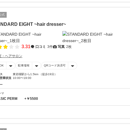
公式
NDARD EIGHT ~hair dresser~
3.31
口コミ
3件
写真
2枚
室・ヘアサロン
OK
駐車場有
QRコード決済可
ス
東岩槻駅から1.5km （徒歩19分）
営業状況
10:00〜19:00
ー
ーマ
ASIC PERM +￥5500