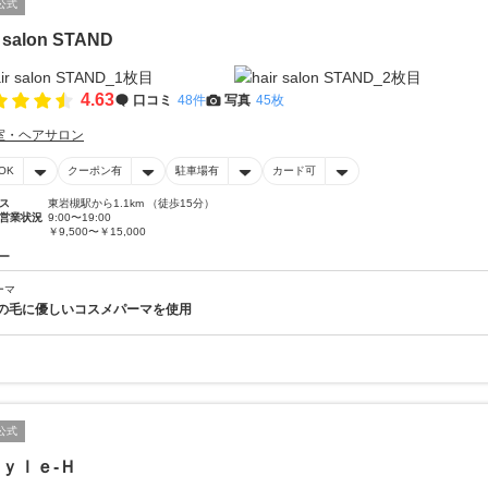
公式
r salon STAND
4.63
口コミ
48件
写真
45枚
室・ヘアサロン
OK
クーポン有
駐車場有
カード可
ス
東岩槻駅から1.1km （徒歩15分）
営業状況
9:00〜19:00
￥9,500〜￥15,000
ー
ーマ
の毛に優しいコスメパーマを使用
公式
ｙｌｅ‐Ｈ