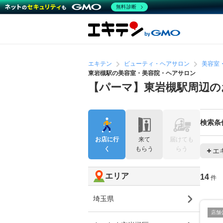
無料診断
エキテン
ビューティ・ヘアサロン
美容室
東岩槻駅の美容室・美容院・ヘアサロン
【パーマ】東岩槻駅周辺の
検索条
お店に行
来て
届けても
く
もらう
らう
エ
エリア
14
件
埼玉県
店舗