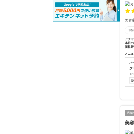
美容
日祝
アクセ
本日の
価格帯
メニュ
パ
ク
￥
1
店舗
美