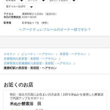
駐車場有
カード可
QRコード決済可
電子マネー決済可
アクセス
播磨町駅から310m （徒歩4分）
本日の営業状況
9:00〜18:00
駐車場
駐車場あり 7台 （無料）
ヘアーナチュレフルールのオーナー様ですか？
エキテン
ビューティ・ヘアサロン
美容室・ヘアサロン
兵庫県内の美容室・美容院・ヘアサロン
兵庫県加古郡播磨町の美容室・美容院・ヘアサロン
播磨町駅の美容室・美容院・ヘアサロン
お近くのお店
明石・加古川方面にお住まいの方必見！100％米ぬかを使用した酵素浴
で代謝アップをサポート♪
米ぬか酵素浴 田