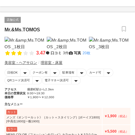
店舗公式
Mr.&Ms.TOMOS
3.47
口コミ
3件
写真
20枚
美容室・ヘアサロン
理容室・床屋
日祝OK
クーポン有
駐車場有
カード可
QRコード決済可
電子マネー決済可
アクセス
播磨町駅から2.3km
本日の営業状況
9:00〜19:30
価格帯
￥1,900〜￥12,000
主なメニュー
カット
1,900
￥
（税込）
メンズ《オンリーカット》｛カット＋スタイリング｝[ボーイズ1800]
[中高生1800][一般1900]
カラー
5,500
￥
（税込）
MENS COLOR《ファッション&グレイ》カラーカット￥５5００〜