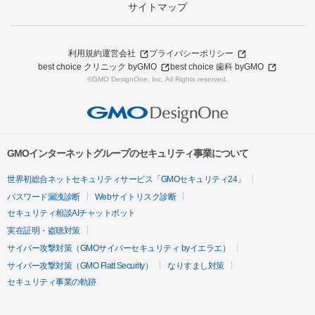
サイトマップ
利用規約
運営会社
プライバシーポリシー
best choice クリニック byGMO
best choice 歯科 byGMO
©GMO DesignOne, Inc. All Rights reserved.
GMOインターネットグループのセキュリティ事業について
世界初総合ネットセキュリティサービス「GMOセキュリティ24」
パスワード漏洩診断
Webサイトリスク診断
セキュリティ相談AIチャットボット
実在証明・盗聴対策
サイバー攻撃対策（GMOサイバーセキュリティ byイエラエ）
サイバー攻撃対策（GMO Flatt Security）
なりすまし対策
セキュリティ事業の軌跡