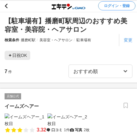
ログイン・登録
【駐車場有】播磨町駅周辺のおすすめ美
容室・美容院・ヘアサロン
変更
検索条件
播磨町駅
美容室・ヘアサロン
駐車場有
日祝OK
7
件
店舗公式
イームズヘアー
3.32
口コミ
1件
写真
2枚