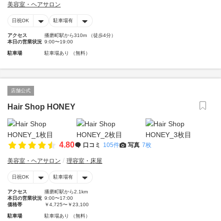
美容室・ヘアサロン
日祝OK
駐車場有
アクセス
播磨町駅から310m （徒歩4分）
本日の営業状況
9:00〜19:00
駐車場
駐車場あり （無料）
店舗公式
Hair Shop HONEY
4.80
口コミ
105件
写真
7枚
美容室・ヘアサロン
理容室・床屋
日祝OK
駐車場有
アクセス
播磨町駅から2.1km
本日の営業状況
9:00〜17:00
価格帯
￥4,725〜￥23,100
駐車場
駐車場あり （無料）