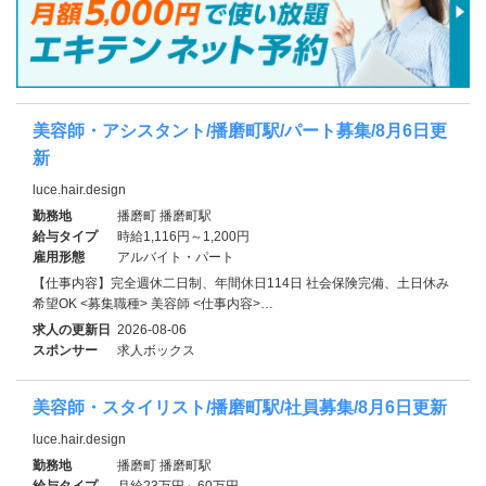
美容師・アシスタント/播磨町駅/パート募集/8月6日更
新
luce.hair.design
勤務地
播磨町 播磨町駅
給与タイプ
時給1,116円～1,200円
雇用形態
アルバイト・パート
【仕事内容】完全週休二日制、年間休日114日 社会保険完備、土日休み
希望OK <募集職種> 美容師 <仕事内容>…
求人の更新日
2026-08-06
スポンサー
求人ボックス
美容師・スタイリスト/播磨町駅/社員募集/8月6日更新
luce.hair.design
勤務地
播磨町 播磨町駅
給与タイプ
月給23万円～60万円