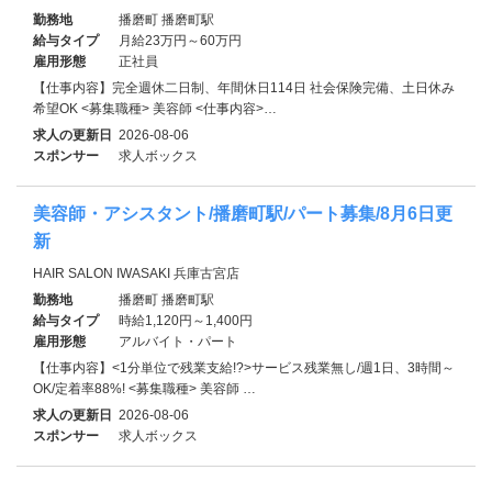
勤務地
播磨町 播磨町駅
給与タイプ
月給23万円～60万円
雇用形態
正社員
【仕事内容】完全週休二日制、年間休日114日 社会保険完備、土日休み
希望OK <募集職種> 美容師 <仕事内容>…
求人の更新日
2026-08-06
スポンサー
求人ボックス
美容師・アシスタント/播磨町駅/パート募集/8月6日更
新
HAIR SALON IWASAKI 兵庫古宮店
勤務地
播磨町 播磨町駅
給与タイプ
時給1,120円～1,400円
雇用形態
アルバイト・パート
【仕事内容】<1分単位で残業支給!?>サービス残業無し/週1日、3時間～
OK/定着率88%! <募集職種> 美容師 …
求人の更新日
2026-08-06
スポンサー
求人ボックス