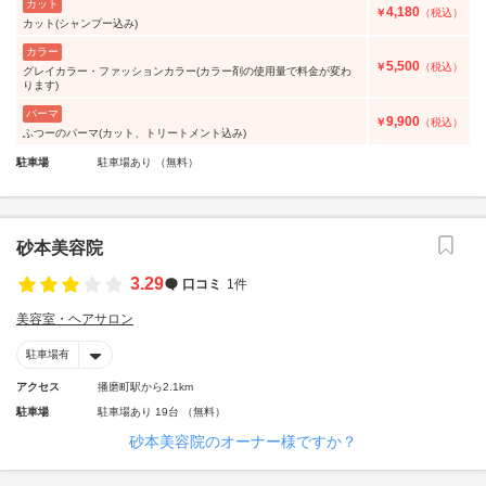
カット
4,180
￥
（税込）
カット(シャンプー込み)
カラー
5,500
￥
（税込）
グレイカラー・ファッションカラー(カラー剤の使用量で料金が変わ
ります)
パーマ
9,900
￥
（税込）
ふつーのパーマ(カット、トリートメント込み)
駐車場
駐車場あり （無料）
砂本美容院
3.29
口コミ
1件
美容室・ヘアサロン
駐車場有
アクセス
播磨町駅から2.1km
駐車場
駐車場あり 19台 （無料）
砂本美容院のオーナー様ですか？