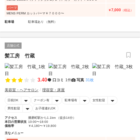
パーマ
7,000
￥
（税込）
MENS PERM カットパーマ￥７０００〜
駐車場
駐車場あり （無料）
店舗公式
髪工房 竹蔵
3.40
口コミ
1件
写真
31枚
美容室・ヘアサロン
理容室・床屋
日祝OK
クーポン有
駐車場有
女性歓迎
男性歓迎
お子様連れOK
アクセス
播磨町駅から1.1km （徒歩14分）
本日の営業状況
10:00〜18:00
価格帯
￥4,180〜￥19,800
主なメニュー