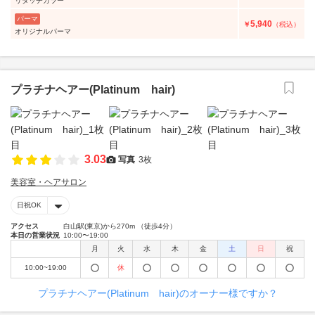
リタッチカラー
パーマ
5,940
￥
（税込）
オリジナルパーマ
プラチナヘアー(Platinum hair)
3.03
写真
3枚
美容室・ヘアサロン
日祝OK
アクセス
白山駅(東京)から270m （徒歩4分）
本日の営業状況
10:00〜19:00
月
火
水
木
金
土
日
祝
10:00~19:00
休
プラチナヘアー(Platinum hair)のオーナー様ですか？