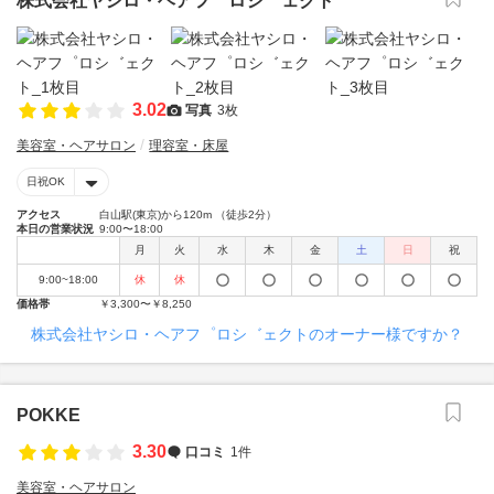
株式会社ヤシロ・ヘアフ゜ロシ゛ェクト
3.02
写真
3枚
美容室・ヘアサロン
理容室・床屋
日祝OK
アクセス
白山駅(東京)から120m （徒歩2分）
本日の営業状況
9:00〜18:00
月
火
水
木
金
土
日
祝
9:00~18:00
休
休
価格帯
￥3,300〜￥8,250
株式会社ヤシロ・ヘアフ゜ロシ゛ェクトのオーナー様ですか？
POKKE
3.30
口コミ
1件
美容室・ヘアサロン