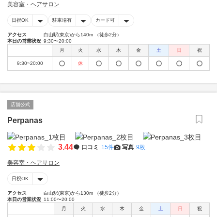
美容室・ヘアサロン
日祝OK
駐車場有
カード可
アクセス
白山駅(東京)から140m （徒歩2分）
本日の営業状況
9:30〜20:00
月
火
水
木
金
土
日
祝
9:30~20:00
休
店舗公式
Perpanas
3.44
口コミ
15件
写真
9枚
美容室・ヘアサロン
日祝OK
アクセス
白山駅(東京)から130m （徒歩2分）
本日の営業状況
11:00〜20:00
月
火
水
木
金
土
日
祝