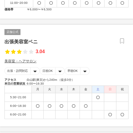
11:00~20:00
価格帯
￥6,000〜￥6,500
店舗公式
出張美容室ベニ
3.04
美容室・ヘアサロン
出張・訪問対応
日祝OK
早朝OK
アクセス
白山駅(東京)から240m （徒歩3分）
本日の営業状況
6:00〜16:30
月
火
水
木
金
土
日
祝
5:30~21:00
6:00~16:30
6:00~21:00