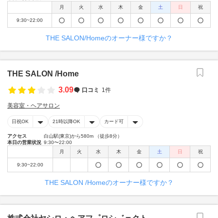
月
火
水
木
金
土
日
祝
9:30~22:00
THE SALON/Homeのオーナー様ですか？
THE SALON /Home
3.09
口コミ
1件
美容室・ヘアサロン
日祝OK
21時以降OK
カード可
アクセス
白山駅(東京)から580m （徒歩8分）
本日の営業状況
9:30〜22:00
月
火
水
木
金
土
日
祝
9:30~22:00
THE SALON /Homeのオーナー様ですか？