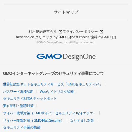
サイトマップ
利用規約
運営会社
プライバシーポリシー
best choice クリニック byGMO
best choice 歯科 byGMO
©GMO DesignOne, Inc. All Rights reserved.
GMOインターネットグループのセキュリティ事業について
世界初総合ネットセキュリティサービス「GMOセキュリティ24」
パスワード漏洩診断
Webサイトリスク診断
セキュリティ相談AIチャットボット
実在証明・盗聴対策
サイバー攻撃対策（GMOサイバーセキュリティ byイエラエ）
サイバー攻撃対策（GMO Flatt Security）
なりすまし対策
セキュリティ事業の軌跡