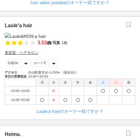
hair salon yodakaのオーナー様ですか？
Laule'a hair
3.02
写真
1枚
美容室・ヘアサロン
日祝OK
カード可
アクセス
白山駅(東京)から230m （徒歩3分）
本日の営業状況
10:00〜20:00
月
火
水
木
金
土
日
祝
10:00~19:00
休
10:00~20:00
休
Laule'a hairのオーナー様ですか？
Heima.