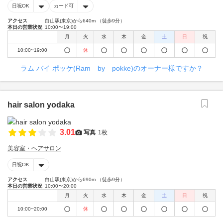
日祝OK
カード可
アクセス
白山駅(東京)から640m （徒歩9分）
本日の営業状況
10:00〜19:00
月
火
水
木
金
土
日
祝
10:00~19:00
休
ラム バイ ポッケ(Ram by pokke)のオーナー様ですか？
hair salon yodaka
3.01
写真
1枚
美容室・ヘアサロン
日祝OK
アクセス
白山駅(東京)から690m （徒歩9分）
本日の営業状況
10:00〜20:00
月
火
水
木
金
土
日
祝
10:00~20:00
休