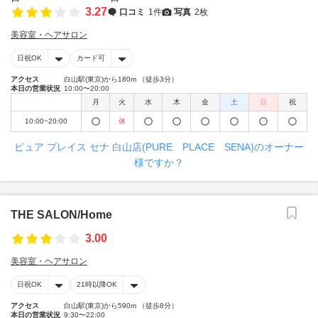
3.27
口コミ
1件
写真
2枚
美容室・ヘアサロン
日祝OK
カード可
アクセス
白山駅(東京)から180m （徒歩3分）
本日の営業状況
10:00〜20:00
月
火
水
木
金
土
日
祝
10:00~20:00
休
ピュア プレイス セナ 白山店(PURE PLACE SENA)のオーナー
様ですか？
THE SALON/Home
3.00
美容室・ヘアサロン
日祝OK
21時以降OK
アクセス
白山駅(東京)から590m （徒歩8分）
本日の営業状況
9:30〜22:00