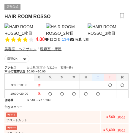
店舗公式
HAIR ROOM ROSSO
4.00
口コミ
13件
写真
5枚
美容室・ヘアサロン
理容室・床屋
日祝OK
アクセス
白山駅(東京)から310m （徒歩4分）
本日の営業状況
10:00〜20:00
月
火
水
木
金
土
日
祝
9:30~19:00
休
10:00~20:00
休
価格帯
￥540〜￥13,284
主なメニュー
カット
540
￥
（税込）
フロントカット
カラー
5,400
￥
（税込）