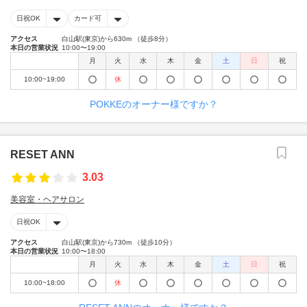
日祝OK
カード可
アクセス
白山駅(東京)から630m （徒歩8分）
本日の営業状況
10:00〜19:00
月
火
水
木
金
土
日
祝
10:00~19:00
休
POKKEのオーナー様ですか？
RESET ANN
3.03
美容室・ヘアサロン
日祝OK
アクセス
白山駅(東京)から730m （徒歩10分）
本日の営業状況
10:00〜18:00
月
火
水
木
金
土
日
祝
10:00~18:00
休