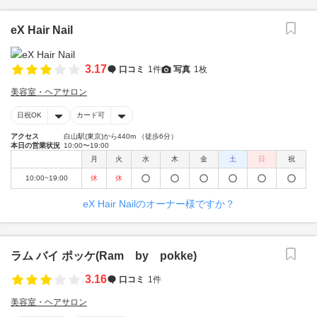
eX Hair Nail
3.17
口コミ
1件
写真
1枚
美容室・ヘアサロン
日祝OK
カード可
アクセス
白山駅(東京)から440m （徒歩6分）
本日の営業状況
10:00〜19:00
月
火
水
木
金
土
日
祝
10:00~19:00
休
休
eX Hair Nailのオーナー様ですか？
ラム バイ ポッケ(Ram by pokke)
3.16
口コミ
1件
美容室・ヘアサロン