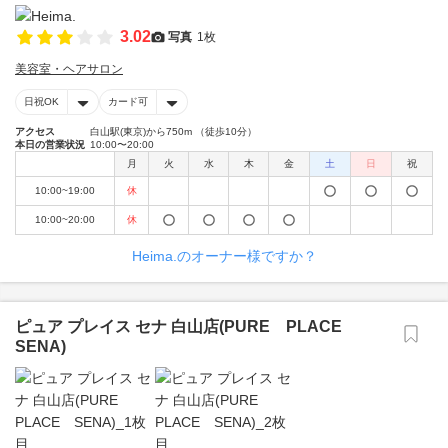
3.02
写真
1枚
美容室・ヘアサロン
日祝OK
カード可
アクセス
白山駅(東京)から750m （徒歩10分）
本日の営業状況
10:00〜20:00
月
火
水
木
金
土
日
祝
10:00~19:00
休
10:00~20:00
休
Heima.のオーナー様ですか？
ピュア プレイス セナ 白山店(PURE PLACE
SENA)