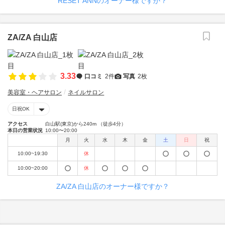
RESET ANNのオーナー様ですか？
ZA/ZA 白山店
3.33
口コミ
2件
写真
2枚
美容室・ヘアサロン
ネイルサロン
日祝OK
アクセス
白山駅(東京)から240m （徒歩4分）
本日の営業状況
10:00〜20:00
月
火
水
木
金
土
日
祝
10:00~19:30
休
10:00~20:00
休
ZA/ZA 白山店のオーナー様ですか？