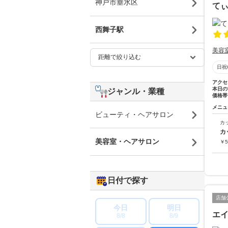
神戸市垂水区
て
西舞子駅
美容
日祝
アクセ
本日の
ジャンル・業種
価格帯
メニュ
ビューティ・ヘアサロン
カ
カ
美容室・ヘアサロン
￥
5
日付で探す
店舗
今日
明日
エ
8/8
8/9