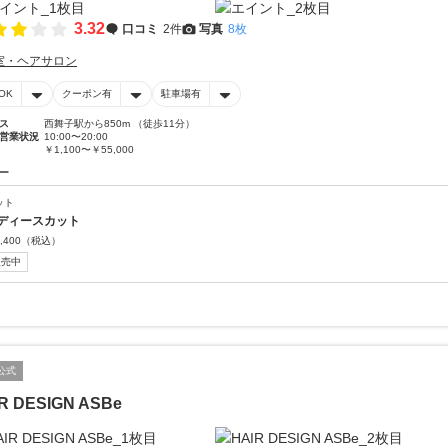
3.32
口コミ
2件
写真
8枚
室・ヘアサロン
OK
クーポン有
駐車場有
ス
西舞子駅から850m （徒歩11分）
営業状況
10:00〜20:00
￥1,100〜￥55,000
ー
ット
ディースカット
,400
（税込）
販売中
公式
R DESIGN ASBe