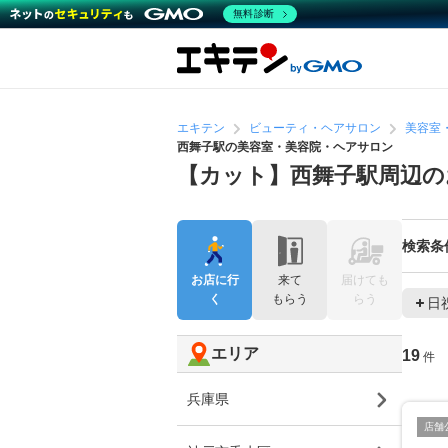
無料診断
エキテン
ビューティ・ヘアサロン
美容室
西舞子駅の美容室・美容院・ヘアサロン
【カット】西舞子駅周辺の
検索条
お店に行
来て
届けても
く
もらう
らう
日
エリア
19
件
兵庫県
店舗