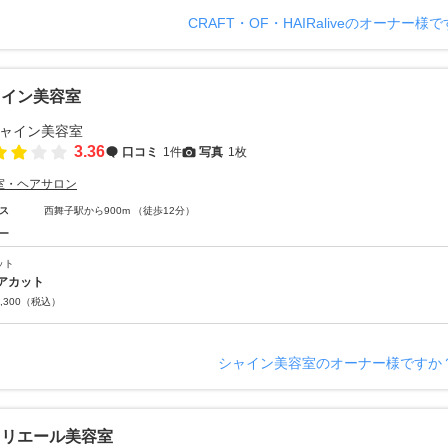
CRAFT・OF・HAIRaliveのオーナー様
ャイン美容室
3.36
口コミ
1件
写真
1枚
室・ヘアサロン
ス
西舞子駅から900m （徒歩12分）
ー
ット
アカット
,300
（税込）
シャイン美容室のオーナー様ですか
ャリエール美容室