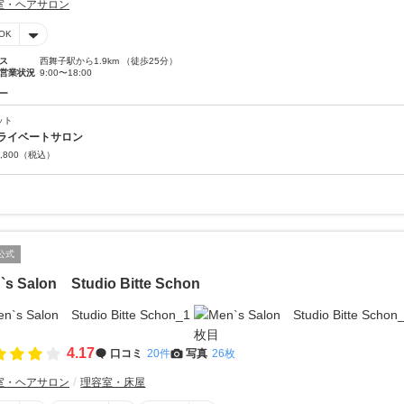
室・ヘアサロン
OK
ス
西舞子駅から1.9km （徒歩25分）
営業状況
9:00〜18:00
ー
ット
ライベートサロン
,800
（税込）
公式
`s Salon Studio Bitte Schon
4.17
口コミ
20件
写真
26枚
室・ヘアサロン
理容室・床屋