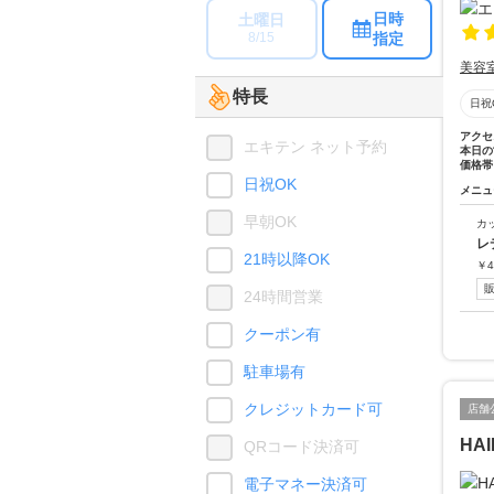
日時
土曜日
指定
8/15
美容
特長
日祝
アクセ
エキテン ネット予約
本日の
価格帯
日祝OK
メニュ
早朝OK
カ
レ
21時以降OK
￥
4
24時間営業
クーポン有
駐車場有
クレジットカード可
店舗
HAI
QRコード決済可
電子マネー決済可