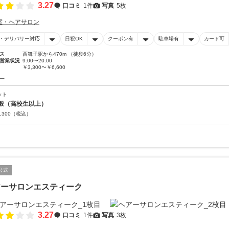
3.27
口コミ
1件
写真
5枚
室・ヘアサロン
・デリバリー対応
日祝OK
クーポン有
駐車場有
カード可
ス
西舞子駅から470m （徒歩6分）
営業状況
9:00〜20:00
￥3,300〜￥6,600
ー
ット
般（高校生以上）
,300
（税込）
公式
アーサロンエスティーク
3.27
口コミ
1件
写真
3枚