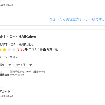
ット
,200
（税込）
ひょうたん美容室のオーナー様です
FT・OF・HAIRalive
3.30
口コミ
1件
写真
1枚
室・ヘアサロン
場有
カード可
ス
西舞子駅から1.9km （徒歩24分）
営業状況
9:00〜19:00
ー
ット
アカット
,630
（税込）