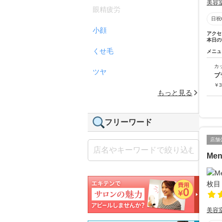
美容
眼精疲労
日祝
小顔
アクセ
本日の
くせ毛
メニュ
カ
ツヤ
プ
￥
3
もっと見る
フリーワード
店舗
Men
美容