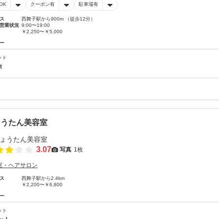
OK
クーポン有
駐車場有
ス
西舞子駅から900m （徒歩12分）
営業状況
9:00〜19:00
￥2,250〜￥5,000
ー
ット
t
ょうたん美容室
3.07
写真
1枚
室・ヘアサロン
ス
西舞子駅から2.4km
￥2,200〜￥6,800
ー
ット