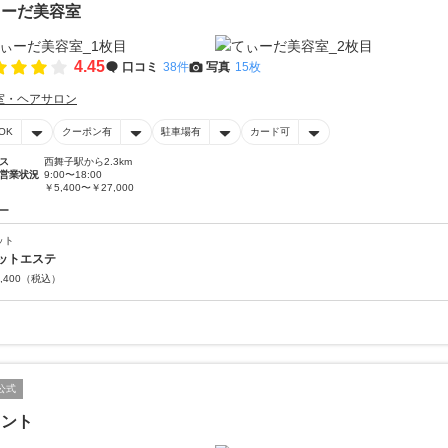
ぃーだ美容室
4.45
口コミ
38件
写真
15枚
室・ヘアサロン
OK
クーポン有
駐車場有
カード可
ス
西舞子駅から2.3km
営業状況
9:00〜18:00
￥5,400〜￥27,000
ー
ット
ットエステ
,400
（税込）
公式
イント