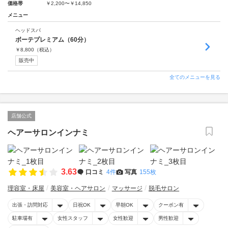
価格帯
￥2,200〜￥14,850
メニュー
ヘッドスパ
ボーテプレミアム（60分）
￥
8,800
（税込）
販売中
全てのメニューを見る
店舗公式
ヘアーサロンインナミ
3.63
口コミ
4件
写真
155枚
理容室・床屋
美容室・ヘアサロン
マッサージ
脱毛サロン
出張・訪問対応
日祝OK
早朝OK
クーポン有
駐車場有
女性スタッフ
女性歓迎
男性歓迎