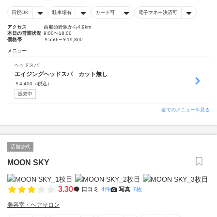
日祝OK
駐車場有
カード可
電子マネー決済可
アクセス
西那須野駅から4.9km
本日の営業状況
9:00〜18:00
価格帯
￥550〜￥19,800
メニュー
ヘッドスパ
エイジングヘッドスパ カット無し
￥
4,400
（税込）
販売中
全てのメニューを見る
店舗公式
MOON SKY
3.30
口コミ
4件
写真
7枚
美容室・ヘアサロン