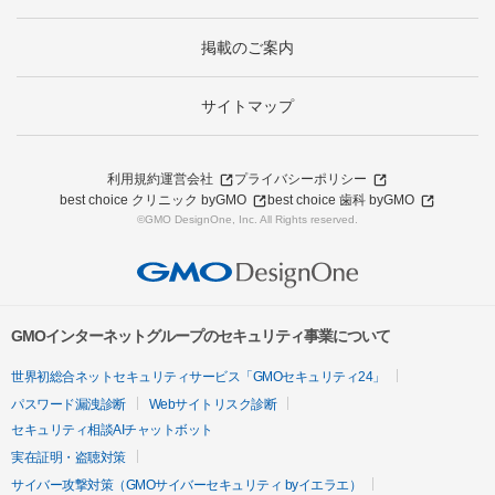
掲載のご案内
サイトマップ
利用規約
運営会社
プライバシーポリシー
best choice クリニック byGMO
best choice 歯科 byGMO
©GMO DesignOne, Inc. All Rights reserved.
GMOインターネットグループのセキュリティ事業について
世界初総合ネットセキュリティサービス「GMOセキュリティ24」
パスワード漏洩診断
Webサイトリスク診断
セキュリティ相談AIチャットボット
実在証明・盗聴対策
サイバー攻撃対策（GMOサイバーセキュリティ byイエラエ）