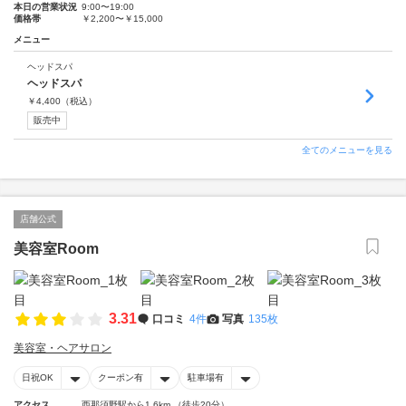
本日の営業状況
9:00〜19:00
価格帯
￥2,200〜￥15,000
メニュー
ヘッドスパ
ヘッドスパ
￥
4,400
（税込）
販売中
全てのメニューを見る
店舗公式
美容室Room
3.31
口コミ
4件
写真
135枚
美容室・ヘアサロン
日祝OK
クーポン有
駐車場有
アクセス
西那須野駅から1.6km （徒歩20分）