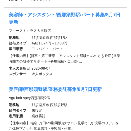
美容師・アシスタント/西那須野駅/パート募集/8月7日
更新
ファーストクラス大田原店
勤務地
那須塩原市 西那須野駅
給与タイプ
時給1,074円～1,400円
雇用形態
アルバイト・パート
【仕事内容】[新卒・第二新卒・アシスタント経験のみの方も歓迎!]営業
時間内の研修でサポート <募集職種> 美容師 …
求人の更新日
2026-08-07
スポンサー
求人ボックス
美容師/西那須野駅/業務委託募集/8月7日更新
Agu hair spey西那須野2号
勤務地
那須塩原市 西那須野駅
給与タイプ
未設定
雇用形態
業務委託
【仕事内容】時給1万円!?<期間限定>サロン見学で1万 現場のリアルを
ご体験下さい! <募集職種> 美容師 <仕事…