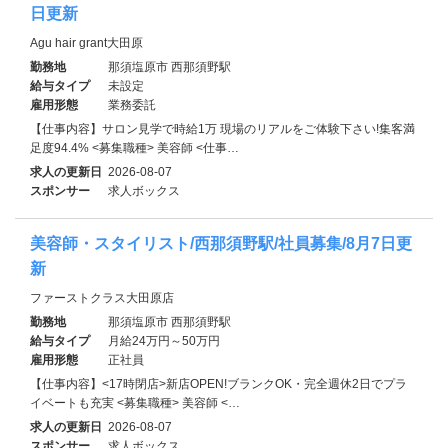
日更新
Agu hair grant大田原
勤務地
那須塩原市 西那須野駅
給与タイプ
未設定
雇用形態
業務委託
【仕事内容】サロン見学で時給1万 現場のリアルをご体験下さい!集客満
足度94.4% <募集職種> 美容師 <仕事…
求人の更新日
2026-08-07
スポンサー
求人ボックス
美容師・スタイリスト/西那須野駅/社員募集/8月7日更
新
ファーストクラス大田原店
勤務地
那須塩原市 西那須野駅
給与タイプ
月給24万円～50万円
雇用形態
正社員
【仕事内容】<17時閉店>新店OPEN!ブランクOK・完全週休2日でプラ
イベートも充実 <募集職種> 美容師 <…
求人の更新日
2026-08-07
スポンサー
求人ボックス