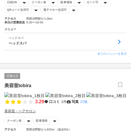
日祝OK
クーポン有
駐車場有
カード可
QRコード決済可
電子マネー決済可
アクセス
西那須野駅から3km
本日の営業状況
9:30〜18:00
メニュー
ヘッドスパ
ヘッドスパ
全てのメニューを見る
店舗公式
美容室tobira
3.29
口コミ
1件
写真
22枚
美容室・ヘアサロン
クーポン有
駐車場有
アクセス
西那須野駅から600m （徒歩8分）