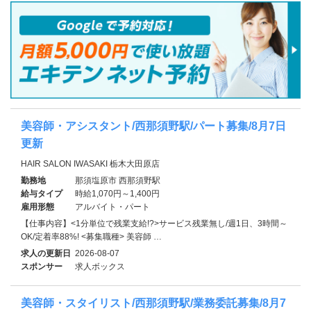
美容師・アシスタント/西那須野駅/パート募集/8月7日
更新
HAIR SALON IWASAKI 栃木大田原店
勤務地
那須塩原市 西那須野駅
給与タイプ
時給1,070円～1,400円
雇用形態
アルバイト・パート
【仕事内容】<1分単位で残業支給!?>サービス残業無し/週1日、3時間～
OK/定着率88%! <募集職種> 美容師 …
求人の更新日
2026-08-07
スポンサー
求人ボックス
美容師・スタイリスト/西那須野駅/業務委託募集/8月7