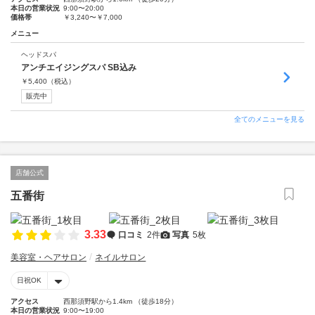
本日の営業状況
9:00〜20:00
価格帯
￥3,240〜￥7,000
メニュー
ヘッドスパ
アンチエイジングスパ SB込み
￥
5,400
（税込）
販売中
全てのメニューを見る
店舗公式
五番街
3.33
口コミ
2件
写真
5枚
美容室・ヘアサロン
ネイルサロン
日祝OK
アクセス
西那須野駅から1.4km （徒歩18分）
本日の営業状況
9:00〜19:00