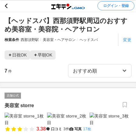
ログイン・登録
【ヘッドスパ】西那須野駅周辺のおすす
め美容室・美容院・ヘアサロン
変更
検索条件
西那須野駅
美容室・ヘアサロン
ヘッドスパ
日祝OK
早朝OK
7
件
店舗公式
美容室 storre
3.38
口コミ
3件
写真
17枚