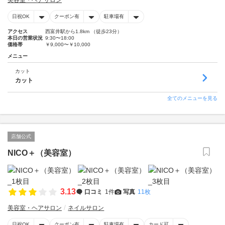
美容室・ヘアサロン
日祝OK
クーポン有
駐車場有
アクセス
西富井駅から1.8km （徒歩23分）
本日の営業状況
9:30〜18:00
価格帯
￥9,000〜￥10,000
メニュー
カット
カット
全てのメニューを見る
店舗公式
NICO＋（美容室）
3.13
口コミ
1件
写真
11枚
美容室・ヘアサロン
ネイルサロン
日祝OK
クーポン有
駐車場有
カード可