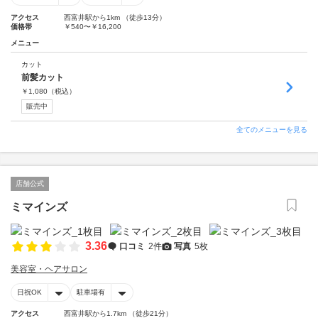
アクセス
西富井駅から1km （徒歩13分）
価格帯
￥540〜￥16,200
メニュー
カット
前髪カット
￥
1,080
（税込）
販売中
全てのメニューを見る
店舗公式
ミマインズ
3.36
口コミ
2件
写真
5枚
美容室・ヘアサロン
日祝OK
駐車場有
アクセス
西富井駅から1.7km （徒歩21分）