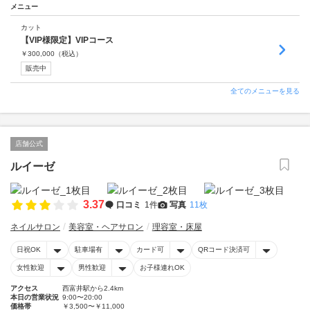
メニュー
カット
【VIP様限定】VIPコース
￥
300,000
（税込）
販売中
全てのメニューを見る
店舗公式
ルイーゼ
3.37
口コミ
1件
写真
11枚
ネイルサロン
美容室・ヘアサロン
理容室・床屋
日祝OK
駐車場有
カード可
QRコード決済可
女性歓迎
男性歓迎
お子様連れOK
アクセス
西富井駅から2.4km
本日の営業状況
9:00〜20:00
価格帯
￥3,500〜￥11,000