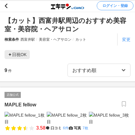
ログイン・登録
【カット】西富井駅周辺のおすすめ美容
室・美容院・ヘアサロン
変更
検索条件
西富井駅
美容室・ヘアサロン
カット
日祝OK
9
件
店舗公式
MAPLE fellow
3.58
口コミ
6件
写真
7枚