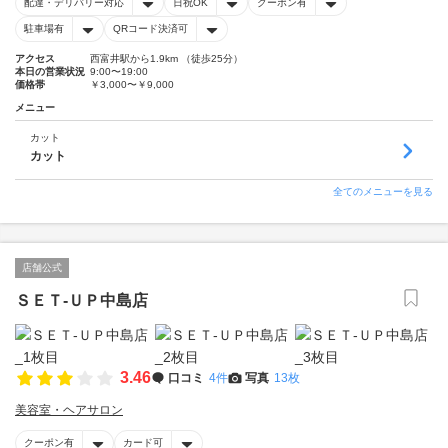
配達・デリバリー対応
日祝OK
クーポン有
駐車場有
QRコード決済可
アクセス
西富井駅から1.9km （徒歩25分）
本日の営業状況
9:00〜19:00
価格帯
￥3,000〜￥9,000
メニュー
カット
カット
全てのメニューを見る
店舗公式
ＳＥＴ‐ＵＰ中島店
3.46
口コミ
4件
写真
13枚
美容室・ヘアサロン
クーポン有
カード可