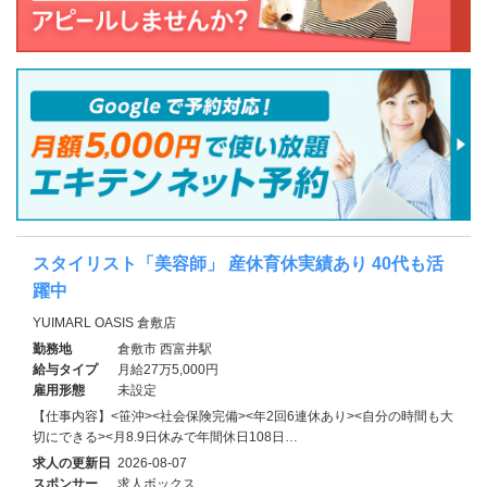
スタイリスト「美容師」 産休育休実績あり 40代も活
躍中
YUIMARL OASIS 倉敷店
勤務地
倉敷市 西富井駅
給与タイプ
月給27万5,000円
雇用形態
未設定
【仕事内容】<笹沖><社会保険完備><年2回6連休あり><自分の時間も大
切にできる><月8.9日休みで年間休日108日…
求人の更新日
2026-08-07
スポンサー
求人ボックス