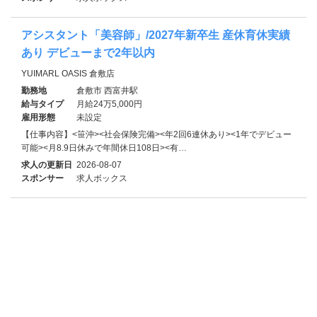
アシスタント「美容師」/2027年新卒生 産休育休実績
あり デビューまで2年以内
YUIMARL OASIS 倉敷店
勤務地
倉敷市 西富井駅
給与タイプ
月給24万5,000円
雇用形態
未設定
【仕事内容】<笹沖><社会保険完備><年2回6連休あり><1年でデビュー
可能><月8.9日休みで年間休日108日><有…
求人の更新日
2026-08-07
スポンサー
求人ボックス