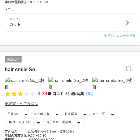
本日の営業状況
10:00〜18:30
メニュー
カット
カット
全てのメニューを見る
店舗公式
hair smile So
3.29
口コミ
3件
写真
16枚
美容室・ヘアサロン
日祝OK
クーポン有
駐車場有
カード可
QRコード決済可
電子マネー決済可
アクセス
西富井駅から1.2km （徒歩16分）
本日の営業状況
9:30〜19:30
価格帯
￥8,000〜￥8,500