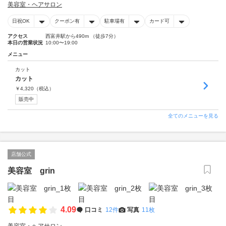
美容室・ヘアサロン
日祝OK
クーポン有
駐車場有
カード可
アクセス
西富井駅から490m （徒歩7分）
本日の営業状況
10:00〜19:00
メニュー
カット
カット
￥
4,320
（税込）
販売中
全てのメニューを見る
店舗公式
美容室 grin
4.09
口コミ
12件
写真
11枚