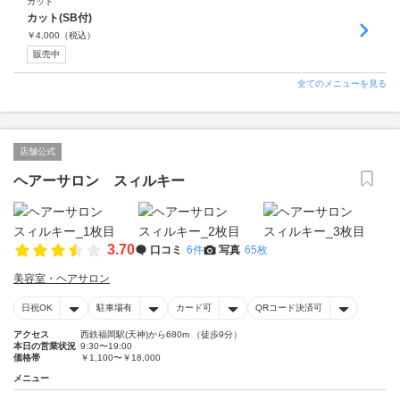
カット
カット(SB付)
￥
4,000
（税込）
販売中
全てのメニューを見る
店舗公式
ヘアーサロン スィルキー
3.70
口コミ
6件
写真
65枚
美容室・ヘアサロン
日祝OK
駐車場有
カード可
QRコード決済可
アクセス
西鉄福岡駅(天神)から680m （徒歩9分）
本日の営業状況
9:30〜19:00
価格帯
￥1,100〜￥18,000
メニュー