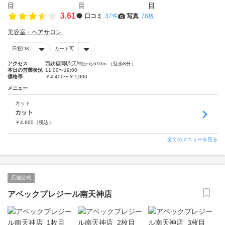
3.61
口コミ
37件
写真
78枚
美容室・ヘアサロン
日祝OK
カード可
アクセス
西鉄福岡駅(天神)から610m （徒歩8分）
本日の営業状況
11:00〜19:00
価格帯
￥4,400〜￥7,000
メニュー
カット
カット
￥
4,860
（税込）
全てのメニューを見る
店舗公式
アベックプレジール南天神店