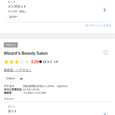
カット
メンズカット
￥
4,100
（税込）
販売中
全てのメニューを見る
店舗公式
Wizard's Beauty Salon
3.29
口コミ
1件
美容室・ヘアサロン
日祝OK
アクセス
西鉄福岡駅(天神)から250m （徒歩4分）
本日の営業状況
12:00〜20:00
価格帯
￥4,860〜￥22,680
メニュー
カット
カット