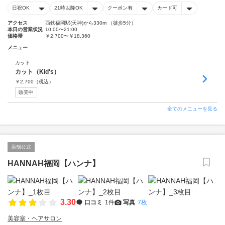
日祝OK
21時以降OK
クーポン有
カード可
アクセス
西鉄福岡駅(天神)から330m （徒歩5分）
本日の営業状況
10:00〜21:00
価格帯
￥2,700〜￥18,360
メニュー
カット
カット（Kid's）
￥
2,700
（税込）
販売中
全てのメニューを見る
店舗公式
HANNAH福岡【ハンナ】
3.30
口コミ
1件
写真
7枚
美容室・ヘアサロン