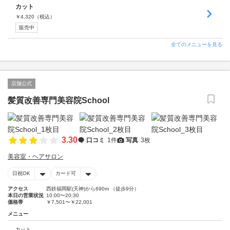
カット
￥
4,320
（税込）
販売中
全てのメニューを見る
店舗公式
髪質改善専門美容院School
3.30
口コミ
1件
写真
3枚
美容室・ヘアサロン
日祝OK
カード可
アクセス
西鉄福岡駅(天神)から690m （徒歩9分）
本日の営業状況
10:00〜20:30
価格帯
￥7,501〜￥22,001
メニュー
カット