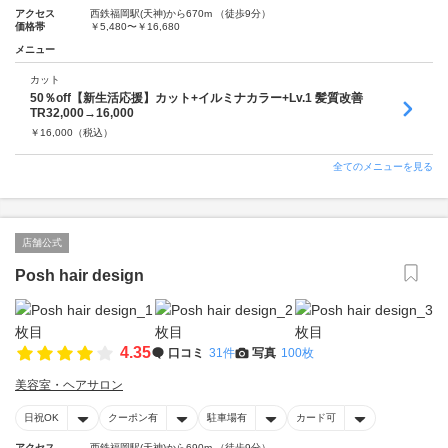
アクセス
西鉄福岡駅(天神)から670m （徒歩9分）
価格帯
￥5,480〜￥16,680
メニュー
カット
50％off【新生活応援】カット+イルミナカラー+Lv.1 髪質改善
TR32,000→16,000
￥
16,000
（税込）
全てのメニューを見る
店舗公式
Posh hair design
4.35
口コミ
31件
写真
100枚
美容室・ヘアサロン
日祝OK
クーポン有
駐車場有
カード可
アクセス
西鉄福岡駅(天神)から690m （徒歩9分）