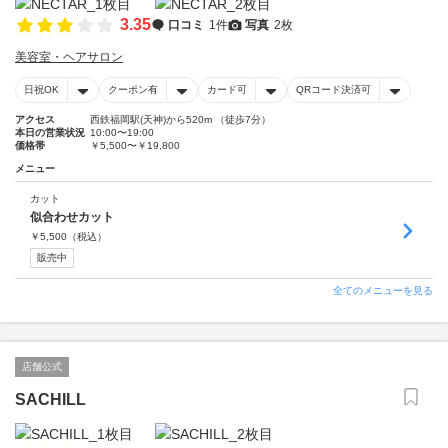
3.35
口コミ
1件
写真
2枚
美容室・ヘアサロン
日祝OK
クーポン有
カード可
QRコード決済可
アクセス
西鉄福岡駅(天神)から520m （徒歩7分）
本日の営業状況
10:00〜19:00
価格帯
￥5,500〜￥19,800
メニュー
カット
似合わせカット
￥
5,500
（税込）
販売中
全てのメニューを見る
店舗公式
SACHILL