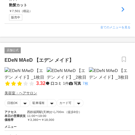
艶髪カット
￥
7,501
（税込）
販売中
全てのメニューを見る
店舗公式
EDeN MAeD 【エデン メイド】
3.32
口コミ
1件
写真
7枚
美容室・ヘアサロン
日祝OK
駐車場有
カード可
アクセス
西鉄福岡駅(天神)から700m （徒歩9分）
本日の営業状況
11:00〜19:00
価格帯
￥3,360〜￥18,000
メニュー