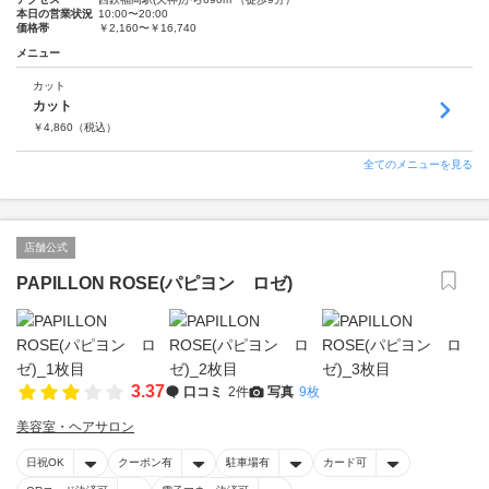
本日の営業状況
10:00〜20:00
価格帯
￥2,160〜￥16,740
メニュー
カット
カット
￥
4,860
（税込）
全てのメニューを見る
店舗公式
PAPILLON ROSE(パピヨン ロゼ)
3.37
口コミ
2件
写真
9枚
美容室・ヘアサロン
日祝OK
クーポン有
駐車場有
カード可