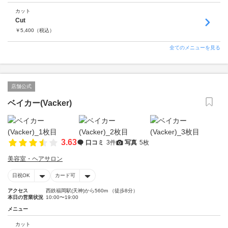
カット
Cut
￥
5,400
（税込）
全てのメニューを見る
店舗公式
ベイカー(Vacker)
3.63
口コミ
3件
写真
5枚
美容室・ヘアサロン
日祝OK
カード可
アクセス
西鉄福岡駅(天神)から560m （徒歩8分）
本日の営業状況
10:00〜19:00
メニュー
カット