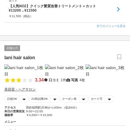
カット
【人気NO2】クイック髪質改善トリートメント＋カット
¥13200→¥11500
￥
11,500
（税込）
全てのメニューを見る
店舗公式
lani hair salon
3.34
口コミ
1件
写真
4枚
美容室・ヘアサロン
日祝OK
21時以降OK
クーポン有
カード可
アクセス
西鉄福岡駅(天神)から400m （徒歩6分）
本日の営業状況
9:00〜22:00
価格帯
￥4,000〜￥10,000
メニュー