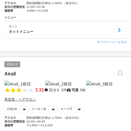
アクセス
西鉄福岡駅(天神)から390m （徒歩5分）
本日の営業状況
11:00〜21:00
価格帯
￥990〜￥3,000
メニュー
カット
カットメニュー
全てのメニューを見る
店舗公式
Airall
3.31
口コミ
2件
写真
6枚
美容室・ヘアサロン
日祝OK
クーポン有
カード可
アクセス
西鉄福岡駅(天神)から760m （徒歩10分）
本日の営業状況
10:00〜20:00
価格帯
￥3,850〜￥13,200