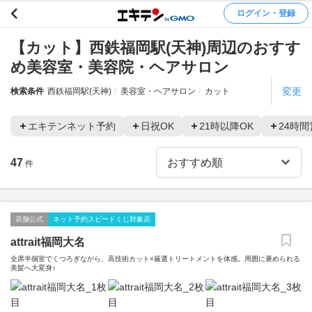
ログイン・登録
【カット】西鉄福岡駅(天神)周辺のおすす
め美容室・美容院・ヘアサロン
変更
検索条件
西鉄福岡駅(天神)
美容室・ヘアサロン
カット
エキテンネット予約
日祝OK
21時以降OK
24時間
47
件
店舗公式
ネット予約スピードくじ対象店
attrait福岡大名
全席半個室でくつろぎながら、高技術カット×厳選トリートメントを体感。周囲に褒められる
美髪へ大変身♪