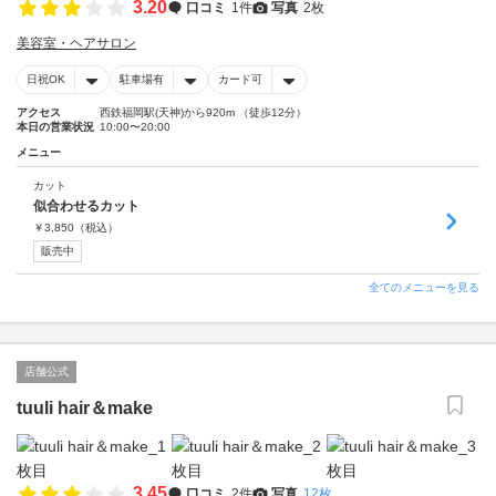
3.20
口コミ
1件
写真
2枚
美容室・ヘアサロン
日祝OK
駐車場有
カード可
アクセス
西鉄福岡駅(天神)から920m （徒歩12分）
本日の営業状況
10:00〜20:00
メニュー
カット
似合わせるカット
￥
3,850
（税込）
販売中
全てのメニューを見る
店舗公式
tuuli hair＆make
3.45
口コミ
2件
写真
12枚