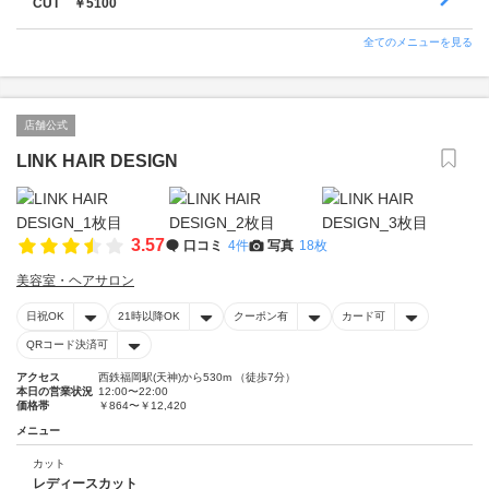
CUT ￥5100
全てのメニューを見る
店舗公式
LINK HAIR DESIGN
3.57
口コミ
4件
写真
18枚
美容室・ヘアサロン
日祝OK
21時以降OK
クーポン有
カード可
QRコード決済可
アクセス
西鉄福岡駅(天神)から530m （徒歩7分）
本日の営業状況
12:00〜22:00
価格帯
￥864〜￥12,420
メニュー
カット
レディースカット