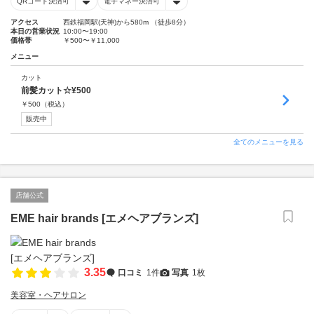
QRコード決済可
電子マネー決済可
アクセス
西鉄福岡駅(天神)から580m （徒歩8分）
本日の営業状況
10:00〜19:00
価格帯
￥500〜￥11,000
メニュー
カット
前髪カット☆¥500
￥
500
（税込）
販売中
全てのメニューを見る
店舗公式
EME hair brands [エメヘアブランズ]
3.35
口コミ
1件
写真
1枚
美容室・ヘアサロン