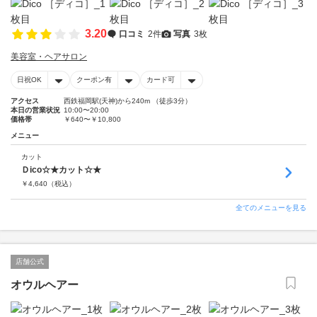
3.20
口コミ
2件
写真
3枚
美容室・ヘアサロン
日祝OK
クーポン有
カード可
アクセス
西鉄福岡駅(天神)から240m （徒歩3分）
本日の営業状況
10:00〜20:00
価格帯
￥640〜￥10,800
メニュー
カット
Ｄico☆★カット☆★
￥
4,640
（税込）
全てのメニューを見る
店舗公式
オウルヘアー