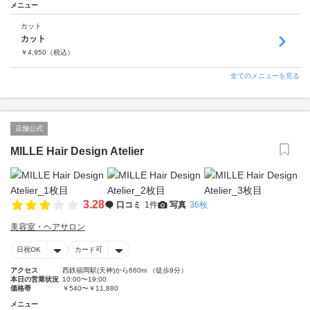
メニュー
カット
カット
￥
4,950
（税込）
全てのメニューを見る
店舗公式
MILLE Hair Design Atelier
3.28
口コミ
1件
写真
36枚
美容室・ヘアサロン
日祝OK
カード可
アクセス
西鉄福岡駅(天神)から660m （徒歩9分）
本日の営業状況
10:00〜19:00
価格帯
￥540〜￥11,880
メニュー