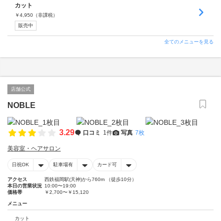
カット
￥
4,950
（非課税）
販売中
全てのメニューを見る
店舗公式
NOBLE
3.29
口コミ
1件
写真
7枚
美容室・ヘアサロン
日祝OK
駐車場有
カード可
アクセス
西鉄福岡駅(天神)から760m （徒歩10分）
本日の営業状況
10:00〜19:00
価格帯
￥2,700〜￥15,120
メニュー
カット