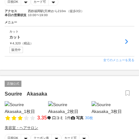
日祝OK
カード可
アクセス
西鉄福岡駅(天神)から210m （徒歩3分）
本日の営業状況
10:00〜19:00
メニュー
カット
カット
￥
4,320
（税込）
販売中
全てのメニューを見る
店舗公式
Sourire Akasaka
3.35
口コミ
1件
写真
30枚
美容室・ヘアサロン
日祝OK
クーポン有
カード可