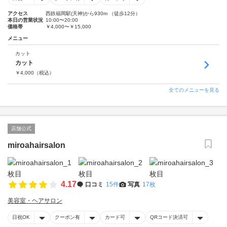
アクセス
西鉄福岡駅(天神)から930m （徒歩12分）
本日の営業状況
10:00〜20:00
価格帯
￥4,000〜￥15,000
メニュー
カット
カット
￥
4,000
（税込）
全てのメニューを見る
店舗公式
miroahairsalon
4.17
口コミ
15件
写真
17枚
美容室・ヘアサロン
日祝OK
クーポン有
カード可
QRコード決済可