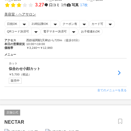
3.27
口コミ
1件
写真
17枚
美容室・ヘアサロン
日祝OK
21時以降OK
クーポン有
カード可
QRコード決済可
電子マネー決済可
お子様連れOK
アクセス
西鉄福岡駅(天神)から720m （徒歩10分）
本日の営業状況
10:00〜19:00
価格帯
￥3,240〜￥12,960
メニュー
カット
似合わせ小顔カット
￥
5,700
（税込）
販売中
全てのメニューを見る
店舗公式
NECTAR