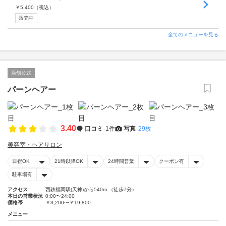
￥
5,400
（税込）
販売中
全てのメニューを見る
店舗公式
パーンヘアー
3.40
口コミ
1件
写真
29枚
美容室・ヘアサロン
日祝OK
21時以降OK
24時間営業
クーポン有
駐車場有
アクセス
西鉄福岡駅(天神)から540m （徒歩7分）
本日の営業状況
0:00〜24:00
価格帯
￥3,200〜￥19,800
メニュー