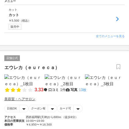
メニュー
カット
カット
￥
5,500
（税込）
販売中
全てのメニューを見る
店舗公式
エウレカ（ｅｕｒｅｃａ）
3.33
口コミ
1件
写真
13枚
美容室・ヘアサロン
日祝OK
クーポン有
カード可
アクセス
西鉄福岡駅(天神)から680m （徒歩9分）
本日の営業状況
10:00〜19:00
価格帯
￥4,950〜￥16,500