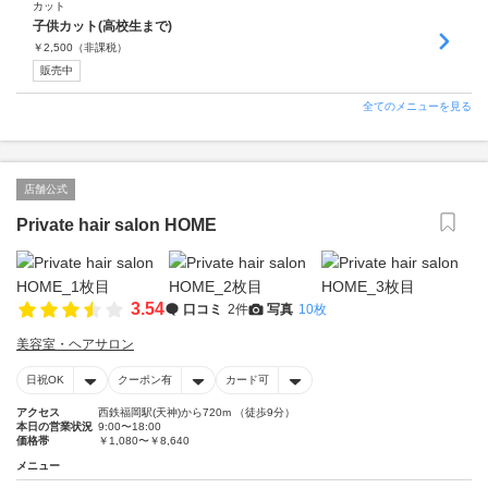
カット
子供カット(高校生まで)
￥
2,500
（非課税）
販売中
全てのメニューを見る
店舗公式
Private hair salon HOME
3.54
口コミ
2件
写真
10枚
美容室・ヘアサロン
日祝OK
クーポン有
カード可
アクセス
西鉄福岡駅(天神)から720m （徒歩9分）
本日の営業状況
9:00〜18:00
価格帯
￥1,080〜￥8,640
メニュー