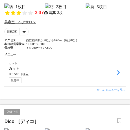
3.07
写真
3枚
美容室・ヘアサロン
日祝OK
アクセス
西鉄福岡駅(天神)から690m （徒歩9分）
本日の営業状況
10:00〜20:00
価格帯
￥4,950〜￥27,500
メニュー
カット
カット
￥
5,500
（税込）
販売中
全てのメニューを見る
店舗公式
Dico ［ディコ］