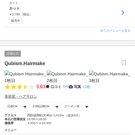
カット
カット
￥
3,780
（税込）
販売中
全てのメニューを見る
店舗公式
Qubism.Hairmake
3.63
口コミ
5件
写真
13枚
美容室・ヘアサロン
日祝OK
21時以降OK
クーポン有
アクセス
西鉄福岡駅(天神)から410m （徒歩6分）
本日の営業状況
10:00〜18:00
価格帯
￥550〜￥10,000
メニュー