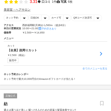
3.31
口コミ
1件
写真
6枚
美容室・ヘアサロン
ネット予約
日祝OK
カード可
QRコード決済可
アクセス
西鉄福岡駅(天神)から560m （徒歩8分）
本日の営業状況
10:00〜21:00
予約空きあり
価格帯
￥2,500〜￥14,850
メニュー
カット
【全員】顔周りカット
￥
2,500
（税込）
販売中
全てのメニューを見る
ネット予約カレンダー
ネット予約で最大10,000円分のAmazonギフトカードが当たる！
店舗公式
紡
通えば通うほど美しい髪へ!!大人のための若返り髪質改善サロン!!