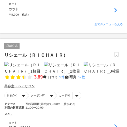
カット
カット
￥
5,000
（税込）
全てのメニューを見る
店舗公式
リシェール（ＲＩＣＨＡＩＲ）
3.89
口コミ
9件
写真
52枚
美容室・ヘアサロン
日祝OK
クーポン有
カード可
アクセス
西鉄福岡駅(天神)から300m （徒歩4分）
本日の営業状況
11:00〜20:00
メニュー
カット