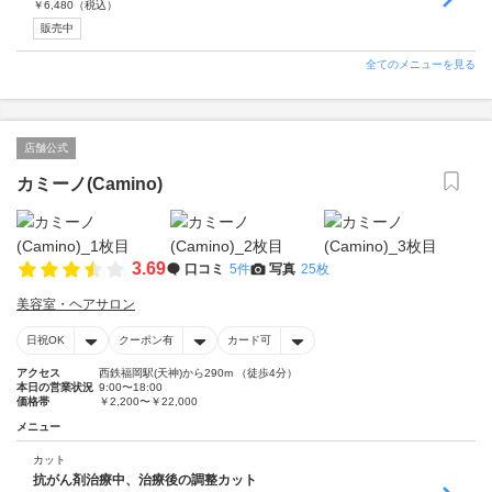
￥
6,480
（税込）
販売中
全てのメニューを見る
店舗公式
カミーノ(Camino)
3.69
口コミ
5件
写真
25枚
美容室・ヘアサロン
日祝OK
クーポン有
カード可
アクセス
西鉄福岡駅(天神)から290m （徒歩4分）
本日の営業状況
9:00〜18:00
価格帯
￥2,200〜￥22,000
メニュー
カット
抗がん剤治療中、治療後の調整カット