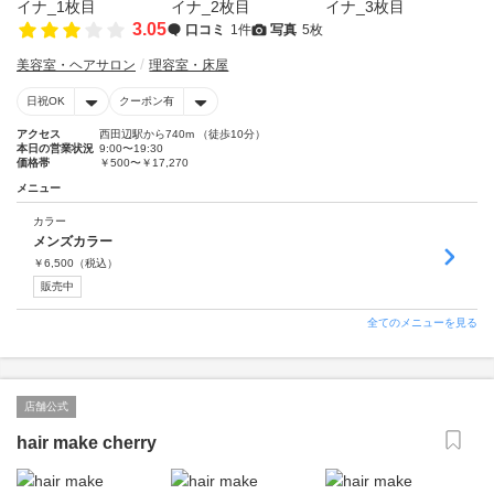
3.05
口コミ
1件
写真
5枚
美容室・ヘアサロン
理容室・床屋
日祝OK
クーポン有
アクセス
西田辺駅から740m （徒歩10分）
本日の営業状況
9:00〜19:30
価格帯
￥500〜￥17,270
メニュー
カラー
メンズカラー
￥
6,500
（税込）
販売中
全てのメニューを見る
店舗公式
hair make cherry