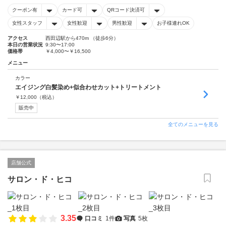
クーポン有
カード可
QRコード決済可
女性スタッフ
女性歓迎
男性歓迎
お子様連れOK
アクセス
西田辺駅から470m （徒歩6分）
本日の営業状況
9:30〜17:00
価格帯
￥4,000〜￥16,500
メニュー
カラー
エイジング白髪染め+似合わせカット+トリートメント
￥
12,000
（税込）
販売中
全てのメニューを見る
店舗公式
サロン・ド・ヒコ
3.35
口コミ
1件
写真
5枚