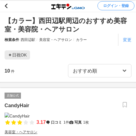
ログイン・登録
【カラー】西田辺駅周辺のおすすめ美容
室・美容院・ヘアサロン
変更
検索条件
西田辺駅
美容室・ヘアサロン
カラー
日祝OK
10
件
店舗公式
CandyHair
3.17
口コミ
1件
写真
1枚
美容室・ヘアサロン