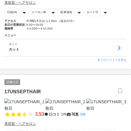
美容室・ヘアサロン
日祝OK
クーポン有
駐車場有
カード可
アクセス
中津駅(大分)から1.8km （徒歩22分）
本日の営業状況
9:30〜18:00
価格帯
￥4,000〜￥10,000
メニュー
カット
カット
全てのメニューを見る
店舗公式
17UNSEPTHAIR
3.53
口コミ
2件
写真
9枚
美容室・ヘアサロン