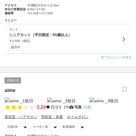
アクセス
中津駅(大分)から2.1km
本日の営業状況
9:00〜17:00
価格帯
￥1,458〜￥7,000
メニュー
カット
シニアカット（平日限定・65歳以上）
￥
2,500
（税込）
販売中
全てのメニューを見る
店舗公式
aime
3.24
口コミ
1件
写真
23枚
美容室・ヘアサロン
理容室・床屋
ネイルサロン
日祝OK
クーポン有
駐車場有
アクセス
中津駅(大分)から2.1km