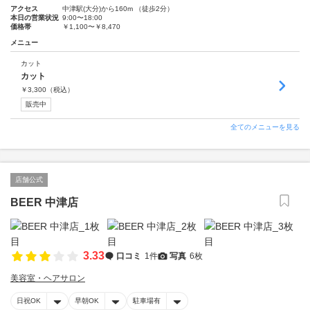
アクセス
中津駅(大分)から160m （徒歩2分）
本日の営業状況
9:00〜18:00
価格帯
￥1,100〜￥8,470
メニュー
カット
カット
￥
3,300
（税込）
販売中
全てのメニューを見る
店舗公式
BEER 中津店
3.33
口コミ
1件
写真
6枚
美容室・ヘアサロン
日祝OK
早朝OK
駐車場有