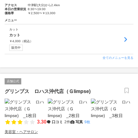
アクセス
中津駅(大分)から2.4km
本日の営業状況
8:30〜19:00
価格帯
￥2,500〜￥13,000
メニュー
カット
カット
￥
4,000
（税込）
販売中
全てのメニューを見る
店舗公式
グリンプス ロハス沖代店（Ｇlimpse)
3.30
口コミ
2件
写真
9枚
美容室・ヘアサロン