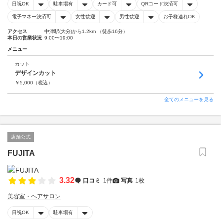
日祝OK
駐車場有
カード可
QRコード決済可
電子マネー決済可
女性歓迎
男性歓迎
お子様連れOK
アクセス
中津駅(大分)から1.2km （徒歩16分）
本日の営業状況
9:00〜19:00
メニュー
カット
デザインカット
￥
5,000
（税込）
全てのメニューを見る
店舗公式
FUJITA
3.32
口コミ
1件
写真
1枚
美容室・ヘアサロン
日祝OK
駐車場有