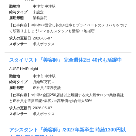
勤務地
中津市 中津駅
給与タイプ
未設定
雇用形態
業務委託
【仕事内容】<中津><面貸し募集>仕事とプライベートのメリハリをつけ
て頑張りましょう!ママさんスタッフも活躍中 地域密…
求人の更新日
2026-05-07
スポンサー
求人ボックス
スタイリスト「美容師」 完全週休2日 40代も活躍中
AUBE HAIR eight
勤務地
中津市 中津駅
給与タイプ
月給50万円～
雇用形態
正社員 / 業務委託
【仕事内容】<中津>全国250店舗以上展開する大人気サロン<業務委託
と正社員を選択可能>集客力×高単価×歩合最大80%…
求人の更新日
2026-05-07
スポンサー
求人ボックス
アシスタント「美容師」/2027年新卒生 時給1300円以