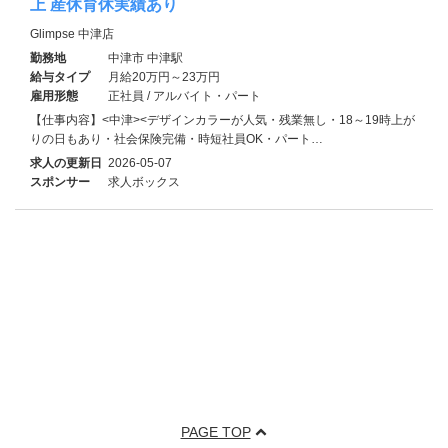
上 産休育休実績あり
Glimpse 中津店
勤務地
中津市 中津駅
給与タイプ
月給20万円～23万円
雇用形態
正社員 / アルバイト・パート
【仕事内容】<中津><デザインカラーが人気・残業無し・18～19時上が
りの日もあり・社会保険完備・時短社員OK・パート…
求人の更新日
2026-05-07
スポンサー
求人ボックス
PAGE TOP