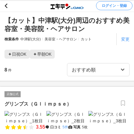
ログイン・登録
【カット】中津駅(大分)周辺のおすすめ美
容室・美容院・ヘアサロン
変更
検索条件
中津駅(大分)
美容室・ヘアサロン
カット
日祝OK
早朝OK
8
件
店舗公式
グリンプス（Ｇｌｉｍｐｓｅ）
3.55
口コミ
5件
写真
5枚