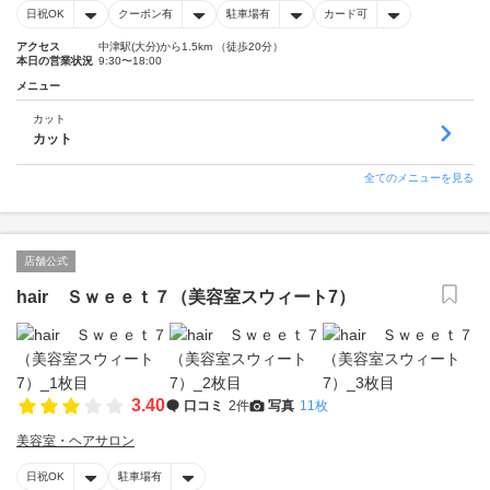
日祝OK
クーポン有
駐車場有
カード可
アクセス
中津駅(大分)から1.5km （徒歩20分）
本日の営業状況
9:30〜18:00
メニュー
カット
カット
全てのメニューを見る
店舗公式
hair Ｓｗｅｅｔ７（美容室スウィート7）
3.40
口コミ
2件
写真
11枚
美容室・ヘアサロン
日祝OK
駐車場有