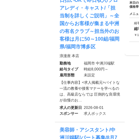
日払いOKで即日収入/フロ
本日の
価格帯
アレディ・キャスト/「担
メニュ
当制を詳しくご説明」～全
国からお客様が集まる中洲
縮
縮
の有名クラブ～担当外のお
￥
1
客様は月に50～100組/福岡
県/福岡市博多区
浪漫座 本店
勤務地
福岡市 中洲川端駅
給与タイプ
時給8,000円～
雇用形態
未設定
【仕事内容】<求人掲載元>バイトな
一流の教養や接客マナーを学べるの
は、高級店ならでは 圧倒的な良環境
が自慢のお…
求人の更新日
2026-08-01
スポンサー
求人ボックス
美容師・アシスタント/中
洲川端駅/パート募集/8月7