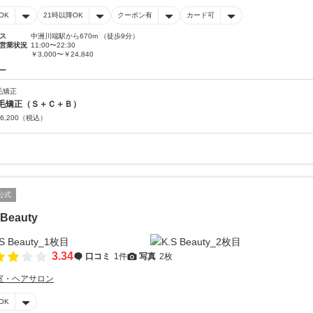
OK
21時以降OK
クーポン有
カード可
ス
中洲川端駅から670m （徒歩9分）
営業状況
11:00〜22:30
￥3,000〜￥24,840
ー
毛矯正
毛矯正（Ｓ＋Ｃ＋Ｂ）
6,200
（税込）
公式
 Beauty
3.34
口コミ
1件
写真
2枚
室・ヘアサロン
OK