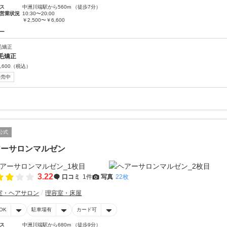
ス
中洲川端駅から560m （徒歩7分）
営業状況
10:30〜20:00
￥2,500〜￥6,600
ー
毛矯正
毛矯正
,600
（税込）
販売中
公式
アーサロンマルゼン
3.22
口コミ
1件
写真
22枚
室・ヘアサロン
理容室・床屋
OK
駐車場有
カード可
ス
中洲川端駅から680m （徒歩9分）