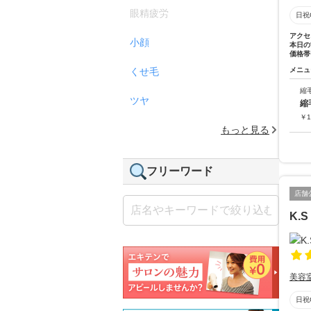
眼精疲労
日祝
アクセ
小顔
本日の
価格帯
くせ毛
メニュ
縮
ツヤ
縮
￥
1
もっと見る
フリーワード
店舗
K.S
美容
日祝