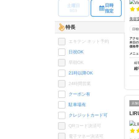
日時
土曜日
指定
8/15
美容
特長
日祝
アクセ
エキテン ネット予約
本日の
価格帯
日祝OK
メニュ
早朝OK
縮
縮
21時以降OK
24時間営業
クーポン有
店舗
駐車場有
LI
クレジットカード可
QRコード決済可
電子マネー決済可