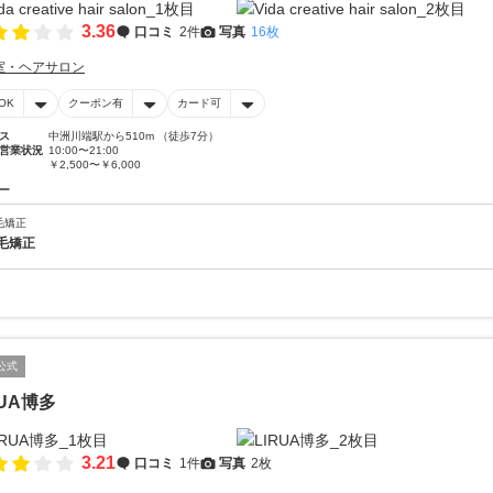
3.36
口コミ
2件
写真
16枚
室・ヘアサロン
OK
クーポン有
カード可
ス
中洲川端駅から510m （徒歩7分）
営業状況
10:00〜21:00
￥2,500〜￥6,000
ー
毛矯正
毛矯正
公式
RUA博多
3.21
口コミ
1件
写真
2枚