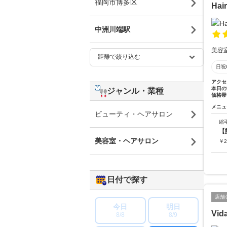
福岡市博多区
Hai
中洲川端駅
美容
日祝
アクセ
本日の
ジャンル・業種
価格帯
メニュ
ビューティ・ヘアサロン
縮
【
美容室・ヘアサロン
￥
2
日付で探す
店舗
今日
明日
Vida
8/8
8/9