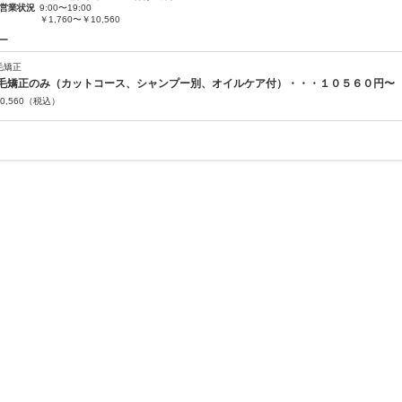
営業状況
9:00〜19:00
￥1,760〜￥10,560
ー
毛矯正
毛矯正のみ（カットコース、シャンプー別、オイルケア付）・・・１０５６０円〜
0,560
（税込）