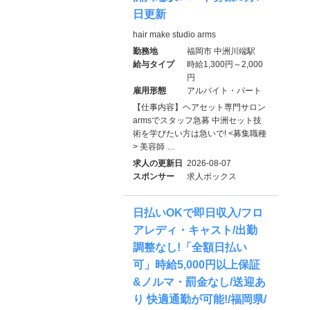
日更新
hair make studio arms
勤務地
福岡市 中洲川端駅
給与タイプ
時給1,300円～2,000
円
雇用形態
アルバイト・パート
【仕事内容】ヘアセット専門サロン
armsでスタッフ急募 中洲セット技
術を学びたい方は急いで! <募集職種
> 美容師 …
求人の更新日
2026-08-07
スポンサー
求人ボックス
日払いOKで即日収入/フロ
アレディ・キャスト/出勤
調整なし!「全額日払い
可」時給5,000円以上保証
&ノルマ・罰金なし/送迎あ
り 快適通勤が可能!/福岡県/