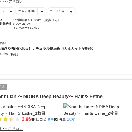
室・ヘアサロン
OK
21時以降OK
クーポン有
ス
中洲川端駅から880m （徒歩11分）
営業状況
9:00〜21:00
￥2,700〜￥10,450
ー
毛矯正
NEW OPEN記念☆】ナチュラル矯正縮毛カ＆カット￥9500
0,450
（税込）
公式
ar bulan 〜INDIBA Deep Beauty〜 Hair＆ Esthe
3.66
口コミ
8件
写真
20枚
室・ヘアサロン