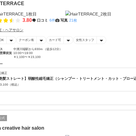
rTERRACE
3.80
口コミ
6件
写真
21枚
室・ヘアサロン
OK
クーポン有
カード可
女性スタッフ
ス
中洲川端駅から930m （徒歩12分）
営業状況
10:00〜19:00
￥1,100〜￥23,100
ー
毛矯正
艶髪ストレート】弱酸性縮毛矯正（シャンプー・トリートメント・カット・ブロー
3,100
（税込）
公式
 creative hair salon