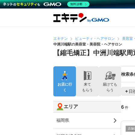
無料診断
エキテン
ビューティ・ヘアサロン
美容室
中洲川端駅の美容室・美容院・ヘアサロン
【縮毛矯正】中洲川端駅周
検索条
お店に行
来て
届けても
く
もらう
らう
日
エリア
6
件
福岡県
店舗