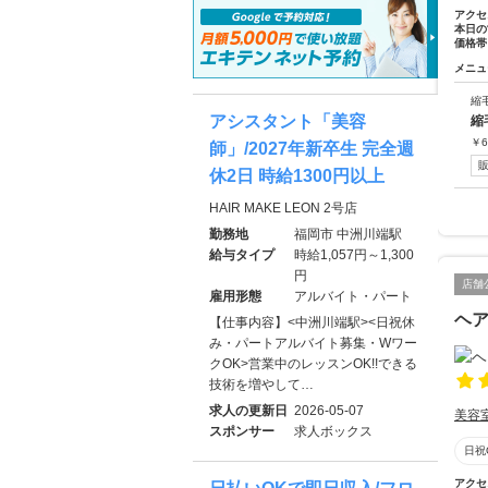
アクセ
本日の
価格帯
メニュ
縮
アシスタント「美容
縮
￥
6
師」/2027年新卒生 完全週
休2日 時給1300円以上
HAIR MAKE LEON 2号店
勤務地
福岡市 中洲川端駅
給与タイプ
時給1,057円～1,300
円
店舗
雇用形態
アルバイト・パート
ヘ
【仕事内容】<中洲川端駅><日祝休
み・パートアルバイト募集・Wワー
クOK>営業中のレッスンOK!!できる
技術を増やして…
求人の更新日
2026-05-07
美容
スポンサー
求人ボックス
日祝
アクセ