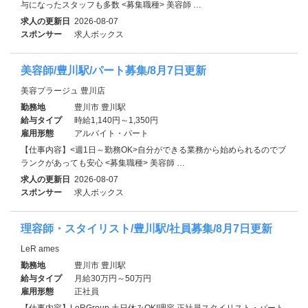
与になったスタッフも多数 <募集職種> 美容師 …
求人の更新日
2026-08-07
スポンサー
求人ボックス
美容師/豊川駅/パート募集/8月7日更新
美容プラージュ 豊川店
勤務地
豊川市 豊川駅
給与タイプ
時給1,140円～1,350円
雇用形態
アルバイト・パート
【仕事内容】<週1日～勤務OK>自分ができる業務から始められるのでブ
ランクがあっても安心 <募集職種> 美容師 …
求人の更新日
2026-08-07
スポンサー
求人ボックス
理容師・スタイリスト/豊川駅/社員募集/8月7日更新
LeR ames
勤務地
豊川市 豊川駅
給与タイプ
月給30万円～50万円
雇用形態
正社員
【仕事内容】LeRGroup 土日休みOK!理容 正社員スタイリスト・パート