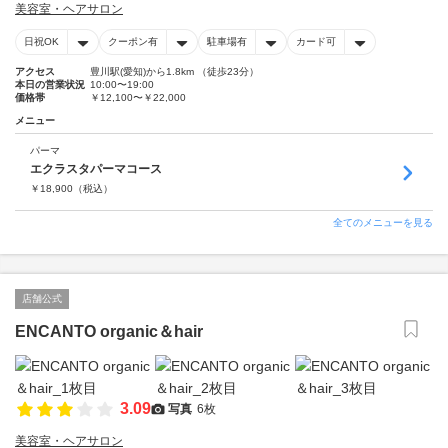
美容室・ヘアサロン
日祝OK
クーポン有
駐車場有
カード可
アクセス
豊川駅(愛知)から1.8km （徒歩23分）
本日の営業状況
10:00〜19:00
価格帯
￥12,100〜￥22,000
メニュー
パーマ
エクラスタパーマコース
￥
18,900
（税込）
全てのメニューを見る
店舗公式
ENCANTO organic＆hair
3.09
写真
6枚
美容室・ヘアサロン