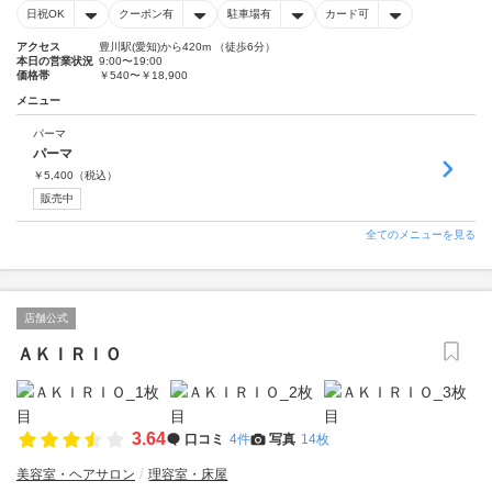
日祝OK
クーポン有
駐車場有
カード可
アクセス
豊川駅(愛知)から420m （徒歩6分）
本日の営業状況
9:00〜19:00
価格帯
￥540〜￥18,900
メニュー
パーマ
パーマ
￥
5,400
（税込）
販売中
全てのメニューを見る
店舗公式
ＡＫＩＲＩＯ
3.64
口コミ
4件
写真
14枚
美容室・ヘアサロン
理容室・床屋