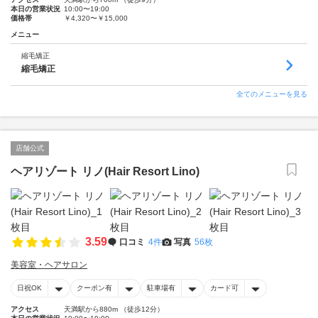
本日の営業状況
10:00〜19:00
価格帯
￥4,320〜￥15,000
メニュー
縮毛矯正
縮毛矯正
全てのメニューを見る
店舗公式
ヘアリゾート リノ(Hair Resort Lino)
3.59
口コミ
4件
写真
56枚
美容室・ヘアサロン
日祝OK
クーポン有
駐車場有
カード可
アクセス
天満駅から880m （徒歩12分）