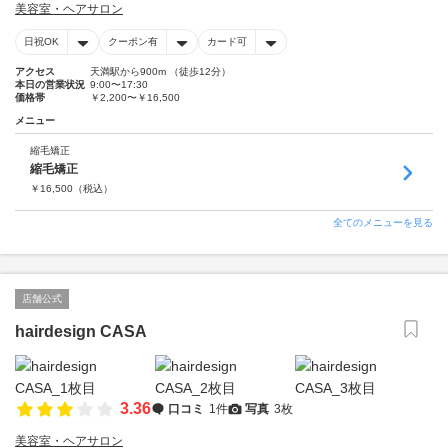
美容室・ヘアサロン
日祝OK
クーポン有
カード可
アクセス
天満駅から900m （徒歩12分）
本日の営業状況
9:00〜17:30
価格帯
￥2,200〜￥16,500
メニュー
縮毛矯正
縮毛矯正
￥
16,500
（税込）
全てのメニューを見る
店舗公式
hairdesign CASA
3.36
口コミ
1件
写真
3枚
美容室・ヘアサロン