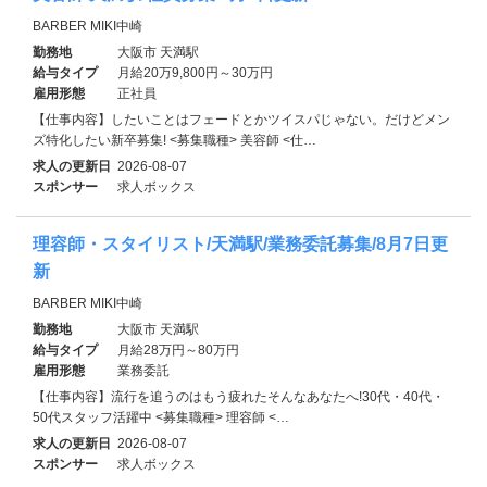
BARBER MIKI中崎
勤務地
大阪市 天満駅
給与タイプ
月給20万9,800円～30万円
雇用形態
正社員
【仕事内容】したいことはフェードとかツイスパじゃない。だけどメン
ズ特化したい新卒募集! <募集職種> 美容師 <仕…
求人の更新日
2026-08-07
スポンサー
求人ボックス
理容師・スタイリスト/天満駅/業務委託募集/8月7日更
新
BARBER MIKI中崎
勤務地
大阪市 天満駅
給与タイプ
月給28万円～80万円
雇用形態
業務委託
【仕事内容】流行を追うのはもう疲れたそんなあなたへ!30代・40代・
50代スタッフ活躍中 <募集職種> 理容師 <…
求人の更新日
2026-08-07
スポンサー
求人ボックス