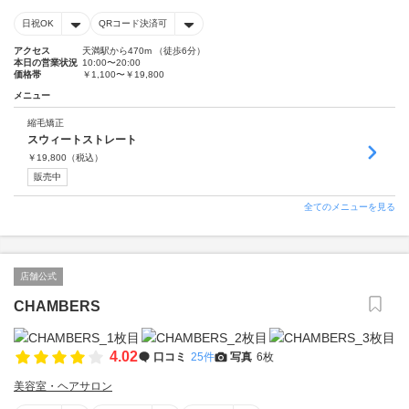
日祝OK
QRコード決済可
アクセス
天満駅から470m （徒歩6分）
本日の営業状況
10:00〜20:00
価格帯
￥1,100〜￥19,800
メニュー
縮毛矯正
スウィートストレート
￥
19,800
（税込）
販売中
全てのメニューを見る
店舗公式
CHAMBERS
4.02
口コミ
25件
写真
6枚
美容室・ヘアサロン