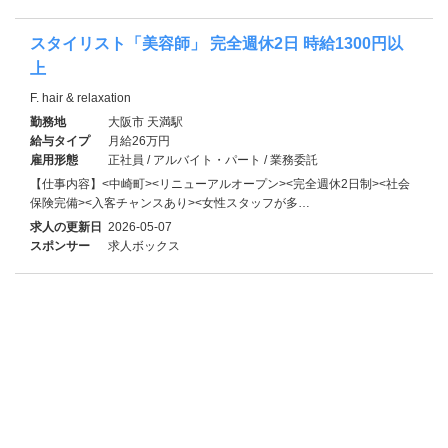
スタイリスト「美容師」 完全週休2日 時給1300円以
上
F. hair & relaxation
勤務地
大阪市 天満駅
給与タイプ
月給26万円
雇用形態
正社員 / アルバイト・パート / 業務委託
【仕事内容】<中崎町><リニューアルオープン><完全週休2日制><社会
保険完備><入客チャンスあり><女性スタッフが多…
求人の更新日
2026-05-07
スポンサー
求人ボックス