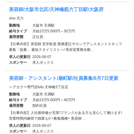
美容師/大阪市北区/天神橋筋六丁目駅/大阪府
vivo 天六
勤務地
大阪市 天満駅
給与タイプ
月給23万5,000円～30万円
雇用形態
正社員
【仕事内容】美容師 見学歓迎 業務委託サロンでアシスタントスタッフ
募集「急募」 最短スタイリストへ! 美容室業務全般…
求人の更新日
2026-08-07
スポンサー
求人ボックス
美容師・アシスタント/扇町駅/社員募集/8月7日更新
ヘアカラー専門店fufu 天神橋3丁目店
勤務地
大阪市 天満駅
給与タイプ
月給24万5,000円～40万円
雇用形態
契約社員
【仕事内容】入社後研修が充実!ブランクがある方も安心して働けます!
営業時間内練習で残業も0 <募集職種> 美容師 …
求人の更新日
2026-08-07
スポンサー
求人ボックス