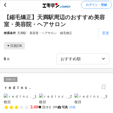
ログイン・登録
【縮毛矯正】天満駅周辺のおすすめ美容
室・美容院・ヘアサロン
変更
検索条件
天満駅
美容室・ヘアサロン
縮毛矯正
日祝OK
6
件
店舗公式
ｒｅｄＩｎｃ．
3.49
口コミ
3件
写真
26枚