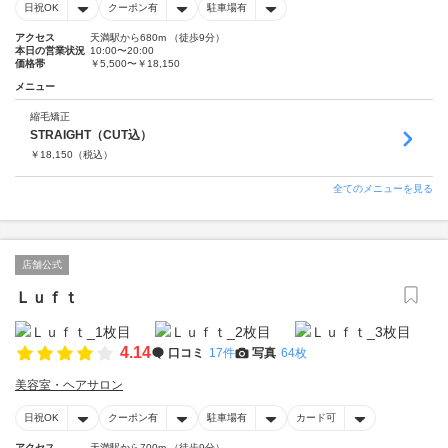
日祝OK
クーポン有
駐車場有
アクセス
天満駅から680m （徒歩9分）
本日の営業状況
10:00〜20:00
価格帯
￥5,500〜￥18,150
メニュー
縮毛矯正
STRAIGHT（CUT込）
￥
18,150
（税込）
全てのメニューを見る
店舗公式
Ｌｕｆｔ
4.14
口コミ
17件
写真
64枚
美容室・ヘアサロン
日祝OK
クーポン有
駐車場有
カード可
アクセス
天満駅から700m （徒歩9分）