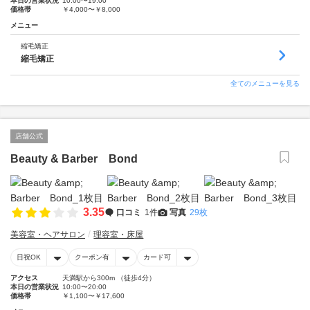
本日の営業状況
10:00〜19:00
価格帯
￥4,000〜￥8,000
メニュー
縮毛矯正
縮毛矯正
全てのメニューを見る
店舗公式
Beauty & Barber Bond
3.35
口コミ
1件
写真
29枚
美容室・ヘアサロン
理容室・床屋
日祝OK
クーポン有
カード可
アクセス
天満駅から300m （徒歩4分）
本日の営業状況
10:00〜20:00
価格帯
￥1,100〜￥17,600