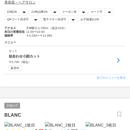
美容室・ヘアサロン
日祝OK
21時以降OK
クーポン有
カード可
QRコード決済可
電子マネー決済可
お子様連れOK
アクセス
天神駅から760m （徒歩10分）
本日の営業状況
11:00〜22:00
価格帯
￥3,240〜￥12,960
メニュー
カット
似合わせ小顔カット
￥
5,700
（税込）
販売中
全てのメニューを見る
店舗公式
BLANC