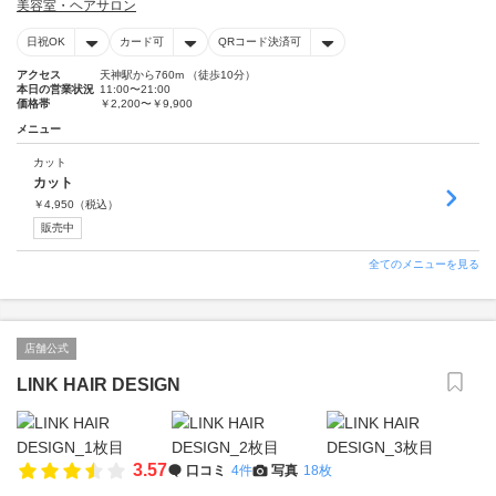
美容室・ヘアサロン
日祝OK
カード可
QRコード決済可
アクセス
天神駅から760m （徒歩10分）
本日の営業状況
11:00〜21:00
価格帯
￥2,200〜￥9,900
メニュー
カット
カット
￥
4,950
（税込）
販売中
全てのメニューを見る
店舗公式
LINK HAIR DESIGN
3.57
口コミ
4件
写真
18枚