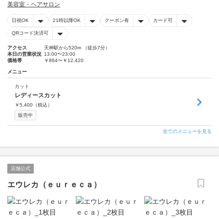
美容室・ヘアサロン
日祝OK
21時以降OK
クーポン有
カード可
QRコード決済可
アクセス
天神駅から520m （徒歩7分）
本日の営業状況
13:00〜23:00
価格帯
￥864〜￥12,420
メニュー
カット
レディースカット
￥
5,400
（税込）
販売中
全てのメニューを見る
店舗公式
エウレカ（ｅｕｒｅｃａ）