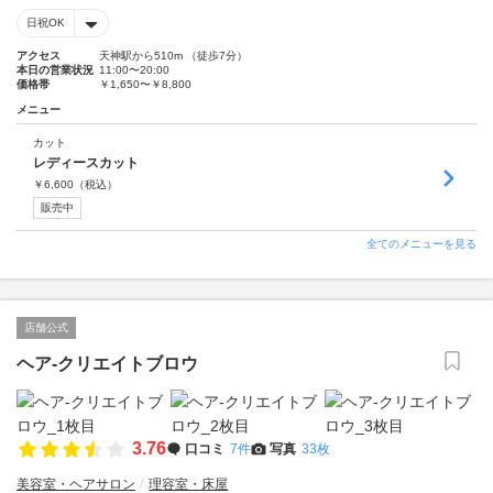
日祝OK
アクセス
天神駅から510m （徒歩7分）
本日の営業状況
11:00〜20:00
価格帯
￥1,650〜￥8,800
メニュー
カット
レディースカット
￥
6,600
（税込）
販売中
全てのメニューを見る
店舗公式
ヘア-クリエイトブロウ
3.76
口コミ
7件
写真
33枚
美容室・ヘアサロン
理容室・床屋