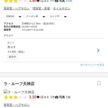
3.40
口コミ
4件
写真
65枚
美容室・ヘアサロン
理容室・床屋
ネイルサロン
日祝OK
クーポン有
カード可
アクセス
天神駅から1.5km （徒歩19分）
本日の営業状況
10:00〜19:00
価格帯
￥3,240〜￥14,040
メニュー
カット
カット
￥
4,860
（税込）
販売中
全てのメニューを見る
ラ・ルーフ天神店
3.10
口コミ
1件
写真
1枚
美容室・ヘアサロン