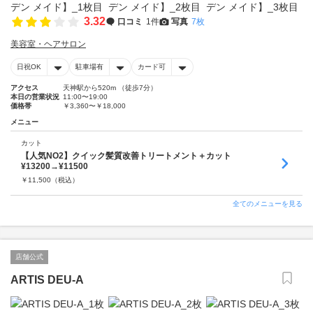
3.32
口コミ
1件
写真
7枚
美容室・ヘアサロン
日祝OK
駐車場有
カード可
アクセス
天神駅から520m （徒歩7分）
本日の営業状況
11:00〜19:00
価格帯
￥3,360〜￥18,000
メニュー
カット
【人気NO2】クイック髪質改善トリートメント＋カット
¥13200→¥11500
￥
11,500
（税込）
全てのメニューを見る
店舗公式
ARTIS DEU-A