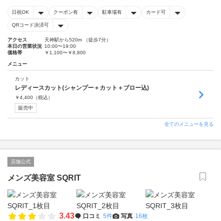
日祝OK
クーポン有
駐車場有
カード可
QRコード決済可
アクセス
天神駅から520m （徒歩7分）
本日の営業状況
10:00〜19:00
価格帯
￥1,100〜￥8,800
メニュー
カット
レディースカット(シャンプー＋カット＋ブロー込)
￥
4,400
（税込）
販売中
全てのメニューを見る
店舗公式
メンズ美容室 SQRIT
3.43
口コミ
5件
写真
16枚