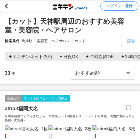
ログイン・登録
【カット】天神駅周辺のおすすめ美容
室・美容院・ヘアサロン
変更
検索条件
天神駅
美容室・ヘアサロン
カット
エキテンネット予約
日祝OK
21時以降OK
24時間
33
件
店舗公式
ネット予約スピードくじ対象店
attrait福岡大名
全席半個室でくつろぎながら、高技術カット×厳選トリートメントを体感。周囲に褒められる
美髪へ大変身♪