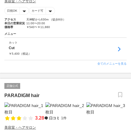
美容室・ヘアサロン
日祝OK
カード可
アクセス
天神駅から630m （徒歩8分）
本日の営業状況
11:00〜20:00
価格帯
￥540〜￥11,880
メニュー
カット
Cut
￥
5,400
（税込）
全てのメニューを見る
店舗公式
PARADIGM hair
3.28
口コミ
1件
美容室・ヘアサロン