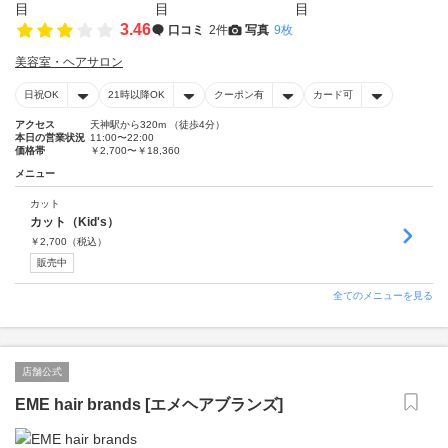
3.46
口コミ
2件
写真
9枚
美容室・ヘアサロン
日祝OK
21時以降OK
クーポン有
カード可
アクセス
天神駅から320m （徒歩4分）
本日の営業状況
11:00〜22:00
価格帯
￥2,700〜￥18,360
メニュー
カット
カット（Kid's）
￥
2,700
（税込）
販売中
全てのメニューを見る
店舗公式
EME hair brands [エメヘアブランズ]