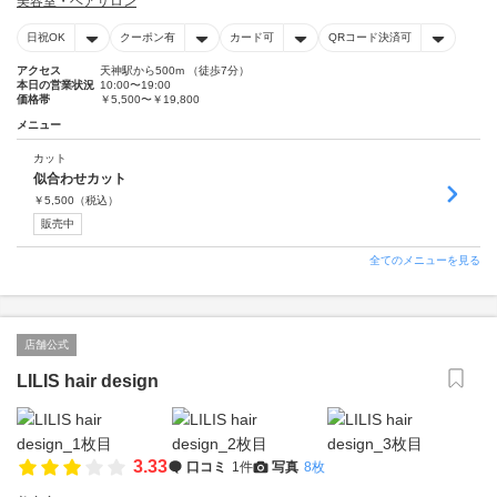
美容室・ヘアサロン
日祝OK
クーポン有
カード可
QRコード決済可
アクセス
天神駅から500m （徒歩7分）
本日の営業状況
10:00〜19:00
価格帯
￥5,500〜￥19,800
メニュー
カット
似合わせカット
￥
5,500
（税込）
販売中
全てのメニューを見る
店舗公式
LILIS hair design
3.33
口コミ
1件
写真
8枚