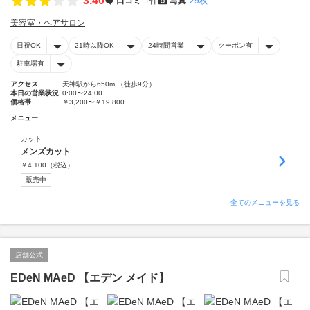
3.40
口コミ
1件
写真
29枚
美容室・ヘアサロン
日祝OK
21時以降OK
24時間営業
クーポン有
駐車場有
アクセス
天神駅から650m （徒歩9分）
本日の営業状況
0:00〜24:00
価格帯
￥3,200〜￥19,800
メニュー
カット
メンズカット
￥
4,100
（税込）
販売中
全てのメニューを見る
店舗公式
EDeN MAeD 【エデン メイド】