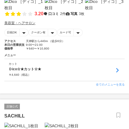
3.20
口コミ
2件
写真
3枚
美容室・ヘアサロン
日祝OK
クーポン有
カード可
アクセス
天神駅から440m （徒歩6分）
本日の営業状況
9:00〜21:00
価格帯
￥640〜￥10,800
メニュー
カット
Ｄico☆★カット☆★
￥
4,640
（税込）
全てのメニューを見る
店舗公式
SACHILL