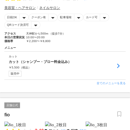
美容室・ヘアサロン
ネイルサロン
日祝OK
クーポン有
駐車場有
カード可
QRコード決済可
アクセス
天神駅から500m （徒歩7分）
本日の営業状況
10:00〜20:00
価格帯
￥2,200〜￥8,800
メニュー
カット
カット（シャンプー・ブロー料金込み）
￥
5,500
（税込）
販売中
全てのメニューを見る
店舗公式
fio