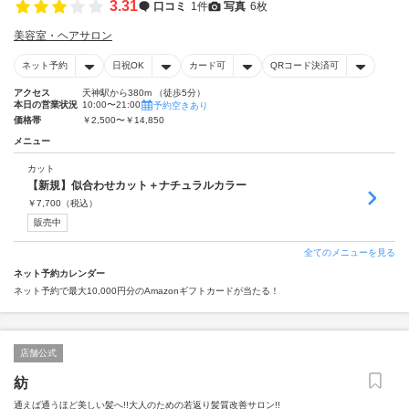
3.31
口コミ
1件
写真
6枚
美容室・ヘアサロン
ネット予約
日祝OK
カード可
QRコード決済可
アクセス
天神駅から380m （徒歩5分）
本日の営業状況
10:00〜21:00
予約空きあり
価格帯
￥2,500〜￥14,850
メニュー
カット
【新規】似合わせカット＋ナチュラルカラー
￥
7,700
（税込）
販売中
全てのメニューを見る
ネット予約カレンダー
ネット予約で最大10,000円分のAmazonギフトカードが当たる！
店舗公式
紡
通えば通うほど美しい髪へ!!大人のための若返り髪質改善サロン!!