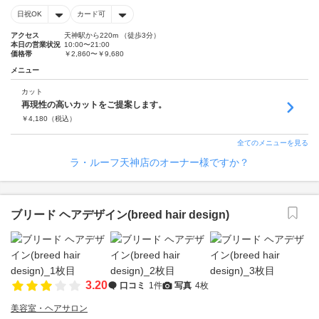
日祝OK
カード可
アクセス
天神駅から220m （徒歩3分）
本日の営業状況
10:00〜21:00
価格帯
￥2,860〜￥9,680
メニュー
カット
再現性の高いカットをご提案します。
￥
4,180
（税込）
全てのメニューを見る
ラ・ルーフ天神店のオーナー様ですか？
ブリード ヘアデザイン(breed hair design)
3.20
口コミ
1件
写真
4枚
美容室・ヘアサロン