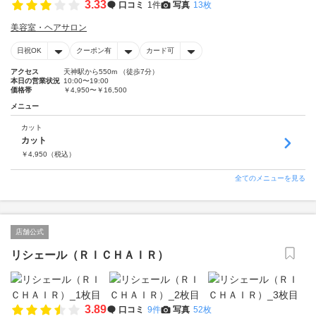
3.33
口コミ
1件
写真
13枚
美容室・ヘアサロン
日祝OK
クーポン有
カード可
アクセス
天神駅から550m （徒歩7分）
本日の営業状況
10:00〜19:00
価格帯
￥4,950〜￥16,500
メニュー
カット
カット
￥
4,950
（税込）
全てのメニューを見る
店舗公式
リシェール（ＲＩＣＨＡＩＲ）
3.89
口コミ
9件
写真
52枚