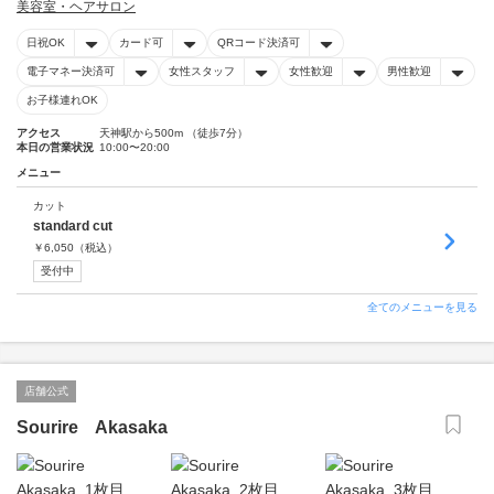
美容室・ヘアサロン
日祝OK
カード可
QRコード決済可
電子マネー決済可
女性スタッフ
女性歓迎
男性歓迎
お子様連れOK
アクセス
天神駅から500m （徒歩7分）
本日の営業状況
10:00〜20:00
メニュー
カット
standard cut
￥
6,050
（税込）
受付中
全てのメニューを見る
店舗公式
Sourire Akasaka