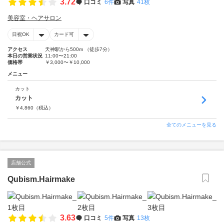
3.72
口コミ
6件
写真
41枚
美容室・ヘアサロン
日祝OK
カード可
アクセス
天神駅から500m （徒歩7分）
本日の営業状況
11:00〜21:00
価格帯
￥3,000〜￥10,000
メニュー
カット
カット
￥
4,860
（税込）
全てのメニューを見る
店舗公式
Qubism.Hairmake
3.63
口コミ
5件
写真
13枚