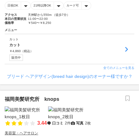
日祝OK
21時以降OK
カード可
アクセス
天神駅から550m （徒歩7分）
本日の営業状況
11:00〜22:00
価格帯
￥540〜￥8,250
メニュー
カット
カット
￥
4,860
（税込）
販売中
全てのメニューを見る
ブリード ヘアデザイン(breed hair design)のオーナー様ですか？
福岡美髪研究所 knops
3.44
口コミ
2件
写真
2枚
美容室・ヘアサロン