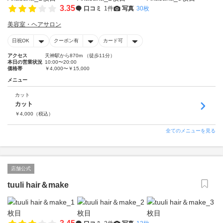
3.35
口コミ
1件
写真
30枚
美容室・ヘアサロン
日祝OK
クーポン有
カード可
アクセス
天神駅から870m （徒歩11分）
本日の営業状況
10:00〜20:00
価格帯
￥4,000〜￥15,000
メニュー
カット
カット
￥
4,000
（税込）
全てのメニューを見る
店舗公式
tuuli hair＆make