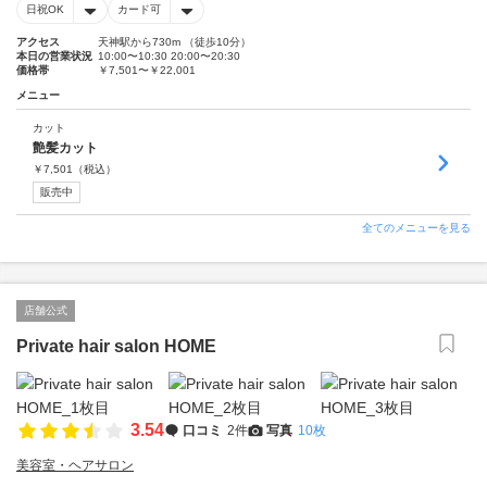
日祝OK
カード可
アクセス
天神駅から730m （徒歩10分）
本日の営業状況
10:00〜10:30 20:00〜20:30
価格帯
￥7,501〜￥22,001
メニュー
カット
艶髪カット
￥
7,501
（税込）
販売中
全てのメニューを見る
店舗公式
Private hair salon HOME
3.54
口コミ
2件
写真
10枚
美容室・ヘアサロン