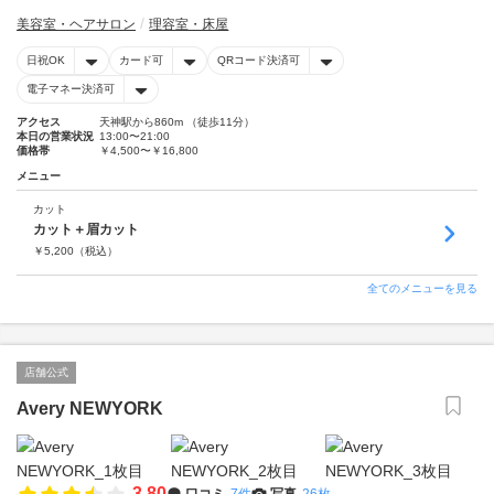
美容室・ヘアサロン
理容室・床屋
日祝OK
カード可
QRコード決済可
電子マネー決済可
アクセス
天神駅から860m （徒歩11分）
本日の営業状況
13:00〜21:00
価格帯
￥4,500〜￥16,800
メニュー
カット
カット＋眉カット
￥
5,200
（税込）
全てのメニューを見る
店舗公式
Avery NEWYORK
3.80
口コミ
7件
写真
26枚