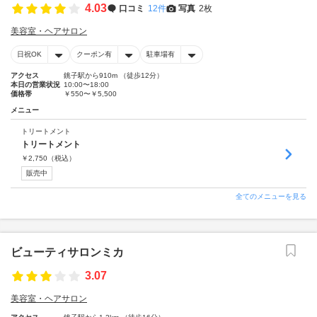
4.03
口コミ
12件
写真
2枚
美容室・ヘアサロン
日祝OK
クーポン有
駐車場有
アクセス
銚子駅から910m （徒歩12分）
本日の営業状況
10:00〜18:00
価格帯
￥550〜￥5,500
メニュー
トリートメント
トリートメント
￥
2,750
（税込）
販売中
全てのメニューを見る
ビューティサロンミカ
3.07
美容室・ヘアサロン