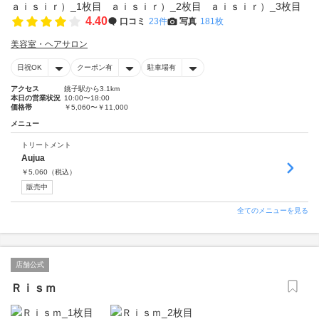
4.40
口コミ
23件
写真
181枚
美容室・ヘアサロン
日祝OK
クーポン有
駐車場有
アクセス
銚子駅から3.1km
本日の営業状況
10:00〜18:00
価格帯
￥5,060〜￥11,000
メニュー
トリートメント
Aujua
￥
5,060
（税込）
販売中
全てのメニューを見る
店舗公式
Ｒｉｓｍ