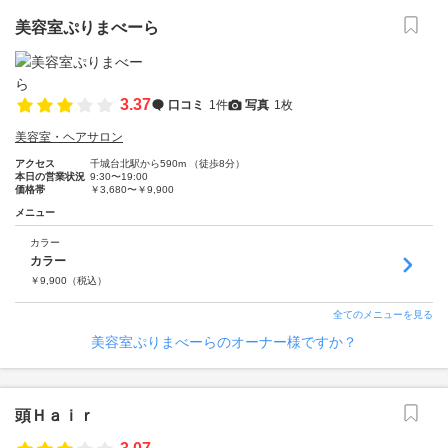
美容室ぷりまべーら
3.37
口コミ
1件
写真
1枚
美容室・ヘアサロン
アクセス
千城台北駅から590m （徒歩8分）
本日の営業状況
9:30〜19:00
価格帯
￥3,680〜￥9,900
メニュー
カラー
カラー
￥
9,900
（税込）
全てのメニューを見る
美容室ぷりまべーらのオーナー様ですか？
頭Ｈａｉｒ