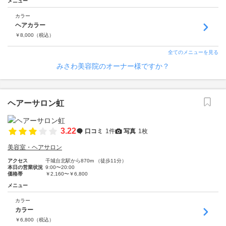
メニュー
カラー
ヘアカラー
￥
8,000
（税込）
全てのメニューを見る
みさわ美容院のオーナー様ですか？
ヘアーサロン虹
3.22
口コミ
1件
写真
1枚
美容室・ヘアサロン
アクセス
千城台北駅から870m （徒歩11分）
本日の営業状況
9:00〜20:00
価格帯
￥2,160〜￥6,800
メニュー
カラー
カラー
￥
6,800
（税込）