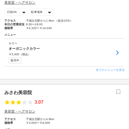
美容室・ヘアサロン
日祝OK
駐車場有
アクセス
千城台北駅から1.8km （徒歩23分）
本日の営業状況
9:30〜19:00
価格帯
￥4,320〜￥14,040
メニュー
カラー
オーガニックカラー
￥
5,400
（税込）
販売中
全てのメニューを見る
みさわ美容院
3.07
美容室・ヘアサロン
アクセス
千城台北駅から4.8km
価格帯
￥3,000〜￥8,000