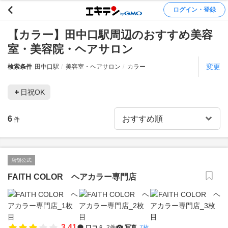
ログイン・登録
【カラー】田中口駅周辺のおすすめ美容
室・美容院・ヘアサロン
変更
検索条件
田中口駅
美容室・ヘアサロン
カラー
日祝OK
6
件
店舗公式
FAITH COLOR ヘアカラー専門店
3.41
口コミ
2件
写真
7枚