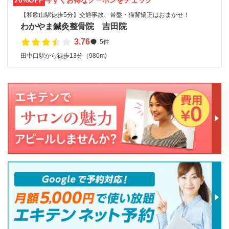
70%OFF
今すぐお得なクーポンをチェック
【和歌山駅徒歩5分】交通事故、骨盤・猫背矯正はおまかせ！
わかやま鍼灸整骨院 吉田院
3.76
5件
田中口駅から徒歩13分（980m)