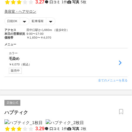
3.27
口コミ
1件
写真
5枚
美容室・ヘアサロン
日祝OK
駐車場有
アクセス
田中口駅から660m （徒歩9分）
本日の営業状況
9:00〜17:00
価格帯
￥1,650〜￥4,070
メニュー
カラー
毛染め
￥
4,070
（税込）
販売中
全てのメニューを見る
店舗公式
ハプティク
3.29
口コミ
1件
写真
2枚