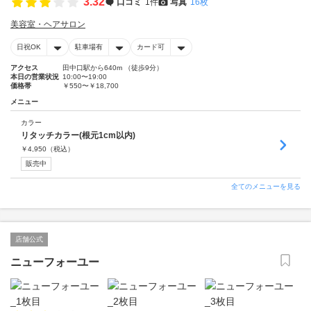
3.32
口コミ
1件
写真
16枚
美容室・ヘアサロン
日祝OK
駐車場有
カード可
アクセス
田中口駅から640m （徒歩9分）
本日の営業状況
10:00〜19:00
価格帯
￥550〜￥18,700
メニュー
カラー
リタッチカラー(根元1cm以内)
￥
4,950
（税込）
販売中
全てのメニューを見る
店舗公式
ニューフォーユー