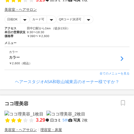
美容室・ヘアサロン
日祝OK
カード可
QRコード決済可
アクセス
田中口駅から1km （徒歩13分）
本日の営業状況
9:30〜18:30
価格帯
￥390〜￥2,600
メニュー
カラー
カラー
￥
2,600
（税込）
全てのメニューを見る
ヘアースタジオASA和歌山城東店のオーナー様ですか？
ココ理美容
3.29
口コミ
5件
写真
2枚
美容室・ヘアサロン
理容室・床屋