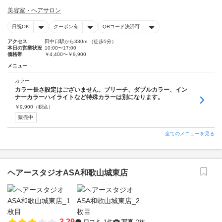
美容室・ヘアサロン
日祝OK
クーポン有
QRコード決済可
アクセス
田中口駅から330m （徒歩5分）
本日の営業状況
10:00〜17:00
価格帯
￥4,400〜￥9,900
メニュー
カラー
カラー長さ設定はございません。ブリーチ、ダブルカラー、イン
ナーカラーハイライトなど特殊カラーは別になります。
￥
9,900
（税込）
販売中
全てのメニューを見る
ヘアースタジオASA和歌山城東店
3.29
口コミ
1件
写真
2枚