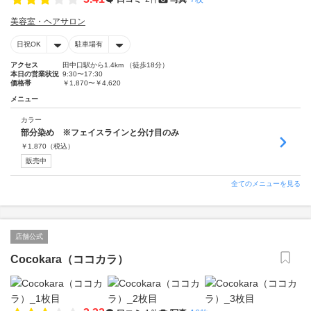
美容室・ヘアサロン
日祝OK
駐車場有
アクセス
田中口駅から1.4km （徒歩18分）
本日の営業状況
9:30〜17:30
価格帯
￥1,870〜￥4,620
メニュー
カラー
部分染め ※フェイスラインと分け目のみ
￥
1,870
（税込）
販売中
全てのメニューを見る
店舗公式
Cocokara（ココカラ）