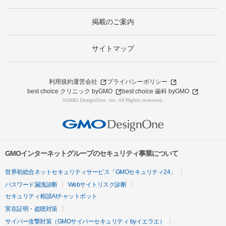
掲載のご案内
サイトマップ
利用規約
運営会社
プライバシーポリシー
best choice クリニック byGMO
best choice 歯科 byGMO
©GMO DesignOne, Inc. All Rights reserved.
GMOインターネットグループのセキュリティ事業について
世界初総合ネットセキュリティサービス「GMOセキュリティ24」
パスワード漏洩診断
Webサイトリスク診断
セキュリティ相談AIチャットボット
実在証明・盗聴対策
サイバー攻撃対策（GMOサイバーセキュリティ byイエラエ）