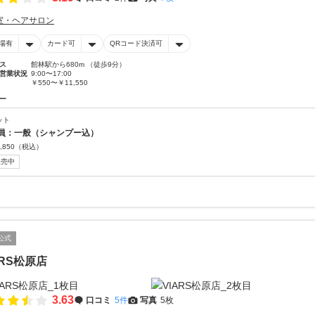
室・ヘアサロン
場有
カード可
QRコード決済可
ス
館林駅から680m （徒歩9分）
営業状況
9:00〜17:00
￥550〜￥11,550
ー
ット
員：一般（シャンプー込）
,850
（税込）
販売中
公式
ARS松原店
3.63
口コミ
5件
写真
5枚