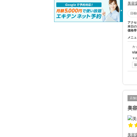
美容
日祝
アクセ
本日の
価格帯
メニュ
カ
v
￥
4
店舗
美
美容