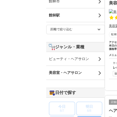
館林市
美容
館林駅
美容
駐車
アクセ
本日の
ジャンル・業種
価格帯
メニュ
ビューティ・ヘアサロン
カ
レ
美容室・ヘアサロン
日付で探す
店舗
今日
明日
ヘ
8/7
8/8