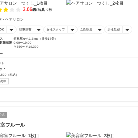
3.06
写真
6枚
室・ヘアサロン
OK
駐車場有
女性スタッフ
女性歓迎
男性歓迎
ス
館林駅から1.3km （徒歩17分）
営業状況
9:00〜19:00
￥550〜￥14,300
ー
ット
ット
,520
（税込）
販売中
公式
容室フルール