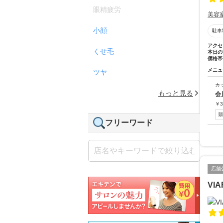
眼精疲労
美容
小顔
駐車
アクセ
くせ毛
本日の
価格帯
メニュ
ツヤ
カ
もっと見る
会
￥
3
フリーワード
店舗
VI