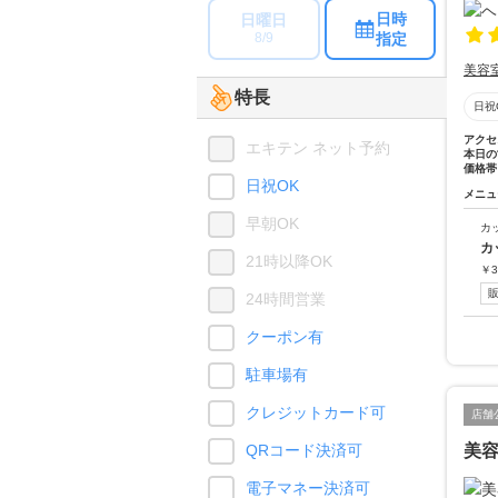
日時
日曜日
指定
8/9
美容
特長
日祝
アクセ
エキテン ネット予約
本日の
価格帯
日祝OK
メニュ
早朝OK
カ
カ
21時以降OK
￥
3
24時間営業
クーポン有
駐車場有
クレジットカード可
店舗
QRコード決済可
美
電子マネー決済可