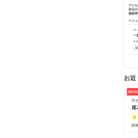
アクセ
本日の
価格帯
メニュ
カ
一
￥
3
お近
40%
手
尾
館林