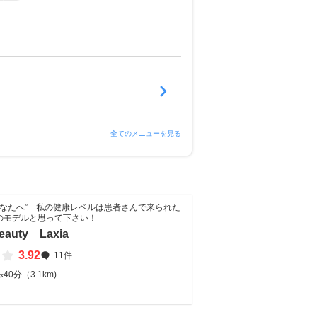
全てのメニューを見る
あなたへ” 私の健康レベルは患者さんで来られた
のモデルと思って下さい！
eauty Laxia
3.92
11件
0分（3.1km)