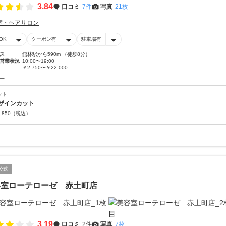
3.84
口コミ
7件
写真
21枚
室・ヘアサロン
OK
クーポン有
駐車場有
ス
館林駅から590m （徒歩8分）
営業状況
10:00〜19:00
￥2,750〜￥22,000
ー
ット
ザインカット
,850
（税込）
公式
容室ローテローゼ 赤土町店
3.19
口コミ
2件
写真
7枚