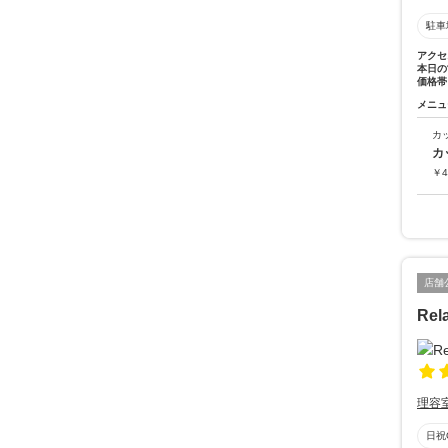
駐車
アクセ
本日の
価格帯
メニュ
カ
カ
￥
4
店舗
Rela
理容
日祝