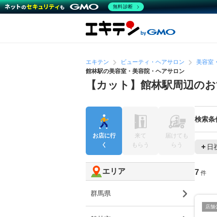
無料診断
エキテン
ビューティ・ヘアサロン
美容室
館林駅の美容室・美容院・ヘアサロン
【カット】館林駅周辺のお
検索条
お店に行
来て
届けても
く
もらう
らう
日
エリア
7
件
群馬県
店舗