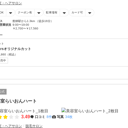
室・ヘアサロン
OK
クーポン有
駐車場有
カード可
ス
館林駅から1.3km （徒歩16分）
営業状況
9:00〜19:00
￥2,700〜￥17,560
ー
ット
iarsオリジナルカット
,860
（税込）
販売中
公式
容室らいおんハート
3.49
口コミ
8件
写真
34枚
室・ヘアサロン
脱毛サロン