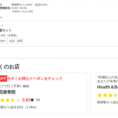
ス
館林駅から1.6km （徒歩21分）
営業状況
9:00〜19:00
￥800〜￥11,300
ー
ット
般カット
,000
（非課税）
販売中
出張・訪問
くのお店
“40歳以上の
OFF
今すぐお得なクーポンをチェック
あなたの未来
当てで行う手厚い施術
Health＆B
花接骨院
3.83
7件
館林駅から徒歩4
駅から徒歩18分（1.4km)