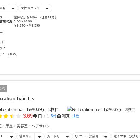
場有
女性スタッフ
ス
館林駅から940m （徒歩12分）
営業状況
9:00〜19:00
￥3,740〜￥8,550
ー
ット
ット
,150
（税込）
公式
xation hair T's
3.69
口コミ
5件
写真
11枚
室・床屋
美容室・ヘアサロン
OK
駐車場有
カード可
QRコード決済可
電子マネー決済可