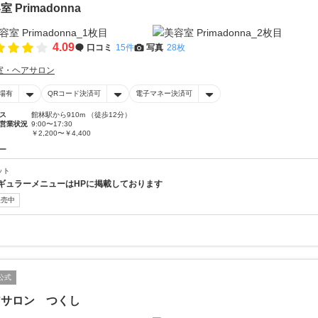
室 Primadonna
4.09
口コミ
15件
写真
28枚
室・ヘアサロン
場有
QRコード決済可
電子マネー決済可
ス
館林駅から910m （徒歩12分）
営業状況
9:00〜17:30
￥2,200〜￥4,400
ー
ット
ギュラーメニューはHPに掲載しております
販売中
公式
アサロン つくし