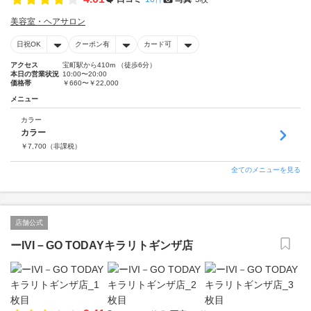
美容室・ヘアサロン
日祝OK
クーポン有
カード可
アクセス
宝町駅から410m （徒歩6分）
本日の営業状況
10:00〜20:00
価格帯
￥660〜￥22,000
メニュー
カラー
カラー
￥
7,700
（非課税）
全てのメニューを見る
店舗公式
ーIVI－GO TODAYキラリトギンザ店