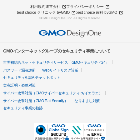
利用規約
運営会社
プライバシーポリシー
best choice クリニック byGMO
best choice 歯科 byGMO
©GMO DesignOne, Inc. All Rights reserved.
GMOインターネットグループのセキュリティ事業について
世界初総合ネットセキュリティサービス「GMOセキュリティ24」
パスワード漏洩診断
Webサイトリスク診断
セキュリティ相談AIチャットボット
実在証明・盗聴対策
サイバー攻撃対策（GMOサイバーセキュリティ byイエラエ）
サイバー攻撃対策（GMO Flatt Security）
なりすまし対策
セキュリティ事業の軌跡