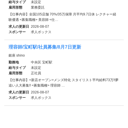
給与タイプ
未設定
雇用形態
業務委託
【仕事内容】全国105店舗 70%/35万保障 月平均9.7日休 レクチャー経
験優遇 <募集職種> 美容師 <仕…
求人の更新日
2026-08-07
スポンサー
求人ボックス
理容師/宝町駅/社員募集/8月7日更新
銀座 shino
勤務地
中央区 宝町駅
給与タイプ
未設定
雇用形態
正社員
【仕事内容】<新店オープン>メンズ特化‪ スタイリスト平均給料73万!!夢
追い人大募集!! <募集職種> 理容師 …
求人の更新日
2026-08-07
スポンサー
求人ボックス