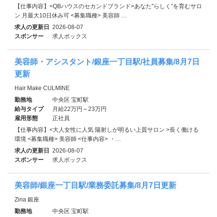
【仕事内容】<QBハウスのセカンドブランド>あなた”らしく”を育むサロ
ン 月最大10日休み可 <募集職種> 美容師 …
求人の更新日
2026-08-07
スポンサー
求人ボックス
美容師・アシスタント/銀座一丁目駅/社員募集/8月7日
更新
Hair Make CULMINE
勤務地
中央区 宝町駅
給与タイプ
月給22万円～23万円
雇用形態
正社員
【仕事内容】<大人女性に人気 陽射しが明るい上質サロン >長く働ける
環境 <募集職種> 美容師 <仕事内容> ・…
求人の更新日
2026-08-07
スポンサー
求人ボックス
美容師/銀座一丁目駅/業務委託募集/8月7日更新
Zina 銀座
勤務地
中央区 宝町駅