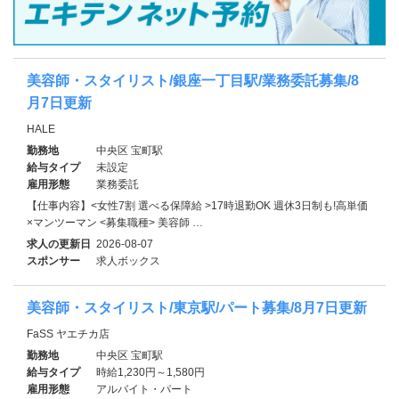
美容師・スタイリスト/銀座一丁目駅/業務委託募集/8
月7日更新
HALE
勤務地
中央区 宝町駅
給与タイプ
未設定
雇用形態
業務委託
【仕事内容】<女性7割 選べる保障給 >17時退勤OK 週休3日制も!高単価
×マンツーマン <募集職種> 美容師 …
求人の更新日
2026-08-07
スポンサー
求人ボックス
美容師・スタイリスト/東京駅/パート募集/8月7日更新
FaSS ヤエチカ店
勤務地
中央区 宝町駅
給与タイプ
時給1,230円～1,580円
雇用形態
アルバイト・パート