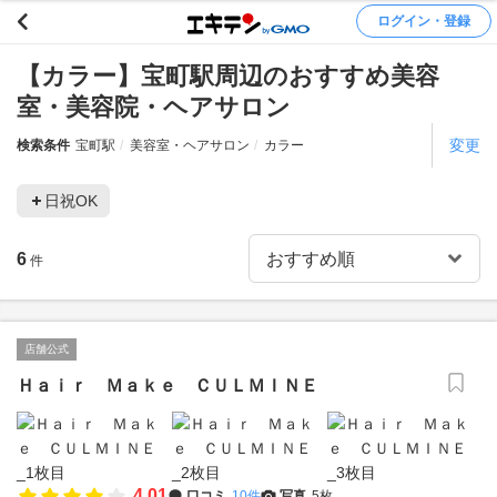
ログイン・登録
【カラー】宝町駅周辺のおすすめ美容
室・美容院・ヘアサロン
変更
検索条件
宝町駅
美容室・ヘアサロン
カラー
日祝OK
6
件
店舗公式
Ｈａｉｒ Ｍａｋｅ ＣＵＬＭＩＮＥ
4.01
口コミ
10件
写真
5枚