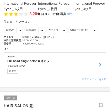
3.28
口コミ
1件
写真
9枚
美容室・ヘアサロン
日祝OK
駐車場有
カード可
QRコード決済可
アクセス
宝町駅から320m （徒歩5分）
本日の営業状況
10:00〜20:00
価格帯
￥8,800〜￥14,520
メニュー
カラー
Full head single color 全体カラー
￥
14,520
（税込）
販売中
全てのメニューを見る
店舗公式
HAIR SALON 彩