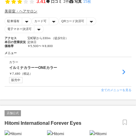
3.41
口コミ
2件
写真
15枚
美容室・ヘアサロン
駐車場有
カード可
QRコード決済可
電子マネー決済可
アクセス
宝町駅から330m （徒歩5分）
本日の営業状況
定休日
価格帯
￥5,500〜￥8,800
メニュー
カラー
イルミナカラーーONEカラー
￥
7,480
（税込）
販売中
全てのメニューを見る
店舗公式
Hitomi International Forever Eyes