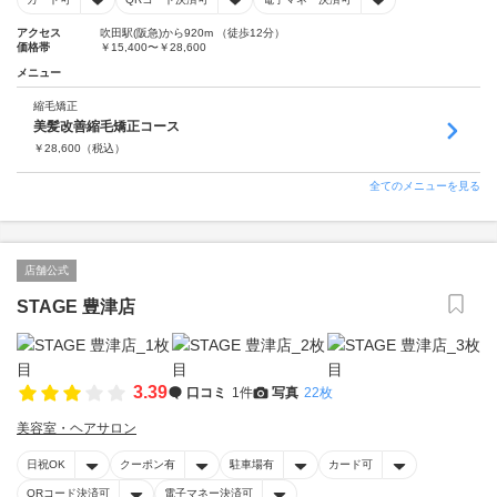
アクセス
吹田駅(阪急)から920m （徒歩12分）
価格帯
￥15,400〜￥28,600
メニュー
縮毛矯正
美髪改善縮毛矯正コース
￥
28,600
（税込）
全てのメニューを見る
店舗公式
STAGE 豊津店
3.39
口コミ
1件
写真
22枚
美容室・ヘアサロン
日祝OK
クーポン有
駐車場有
カード可
QRコード決済可
電子マネー決済可