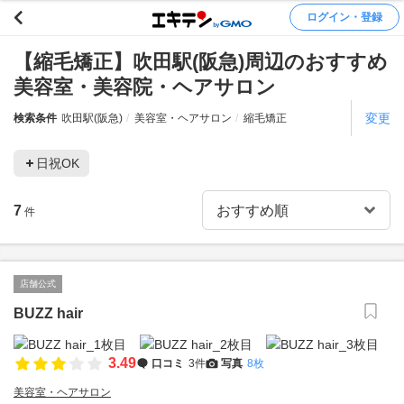
ログイン・登録
【縮毛矯正】吹田駅(阪急)周辺のおすすめ
美容室・美容院・ヘアサロン
変更
検索条件
吹田駅(阪急)
美容室・ヘアサロン
縮毛矯正
日祝OK
7
件
店舗公式
BUZZ hair
3.49
口コミ
3件
写真
8枚
美容室・ヘアサロン