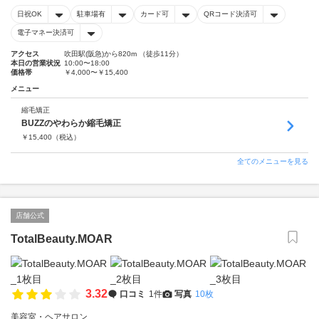
日祝OK
駐車場有
カード可
QRコード決済可
電子マネー決済可
アクセス
吹田駅(阪急)から820m （徒歩11分）
本日の営業状況
10:00〜18:00
価格帯
￥4,000〜￥15,400
メニュー
縮毛矯正
BUZZのやわらか縮毛矯正
￥
15,400
（税込）
全てのメニューを見る
店舗公式
TotalBeauty.MOAR
3.32
口コミ
1件
写真
10枚
美容室・ヘアサロン