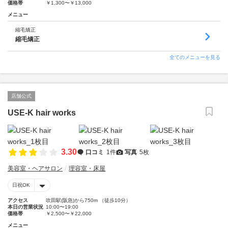
価格帯
￥1,300〜￥13,000
メニュー
縮毛矯正
縮毛矯正
全てのメニューを見る
店舗公式
USE-K hair works
3.30
口コミ
1件
写真
5枚
美容室・ヘアサロン
理容室・床屋
日祝OK
アクセス
吹田駅(阪急)から750m （徒歩10分）
本日の営業状況
10:00〜19:00
価格帯
￥2,500〜￥22,000
メニュー