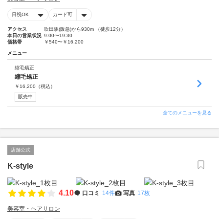
日祝OK
カード可
アクセス
吹田駅(阪急)から930m （徒歩12分）
本日の営業状況
9:00〜19:30
価格帯
￥540〜￥16,200
メニュー
縮毛矯正
縮毛矯正
￥
16,200
（税込）
販売中
全てのメニューを見る
店舗公式
K-style
4.10
口コミ
14件
写真
17枚
美容室・ヘアサロン