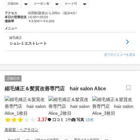
日祝OK
クーポン有
カード可
アクセス
吹田駅(阪急)から280m （徒歩4分）
本日の営業状況
10:00〜20:00
価格帯
￥3,500〜￥4,200
メニュー
縮毛矯正
シェレミエストレート
全てのメニューを見る
店舗公式
縮毛矯正＆髪質改善専門店 hair salon Alice
3.37
口コミ
1件
写真
15枚
美容室・ヘアサロン
カード可
QRコード決済可
電子マネー決済可