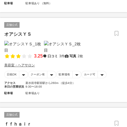
駐車場
駐車場あり （無料）
店舗公式
オアシスＹＳ
3.25
口コミ
3件
写真
2枚
美容室・ヘアサロン
日祝OK
クーポン有
駐車場有
カード可
アクセス
新水前寺駅前駅から260m （徒歩4分）
本日の営業状況
9:30〜18:00
駐車場
駐車場あり
店舗公式
ｆｆｈａｉｒ