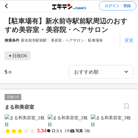
ログイン・登録
【駐車場有】新水前寺駅前駅周辺のおす
すめ美容室・美容院・ヘアサロン
変更
検索条件
新水前寺駅前駅
美容室・ヘアサロン
駐車場有
日祝OK
5
件
店舗公式
まる和美容室
3.34
口コミ
1件
写真
3枚