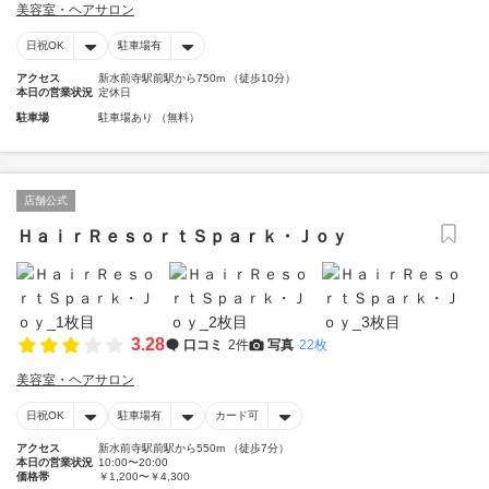
美容室・ヘアサロン
日祝OK
駐車場有
アクセス
新水前寺駅前駅から750m （徒歩10分）
本日の営業状況
定休日
駐車場
駐車場あり （無料）
店舗公式
ＨａｉｒＲｅｓｏｒｔＳｐａｒｋ・Ｊｏｙ
3.28
口コミ
2件
写真
22枚
美容室・ヘアサロン
日祝OK
駐車場有
カード可
アクセス
新水前寺駅前駅から550m （徒歩7分）
本日の営業状況
10:00〜20:00
価格帯
￥1,200〜￥4,300