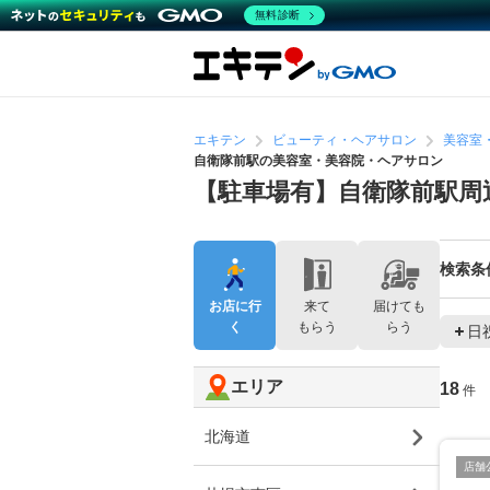
無料診断
エキテン
ビューティ・ヘアサロン
美容室
自衛隊前駅の美容室・美容院・ヘアサロン
【駐車場有】自衛隊前駅周
検索条
お店に行
来て
届けても
く
もらう
らう
日
エリア
18
件
北海道
店舗