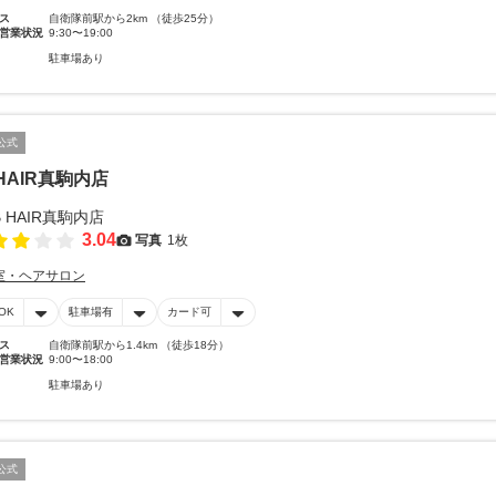
ス
自衛隊前駅から2km （徒歩25分）
営業状況
9:30〜19:00
駐車場あり
公式
 HAIR真駒内店
3.04
写真
1枚
室・ヘアサロン
OK
駐車場有
カード可
ス
自衛隊前駅から1.4km （徒歩18分）
営業状況
9:00〜18:00
駐車場あり
公式