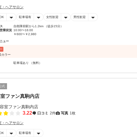
室・ヘアサロン
OK
駐車場有
女性歓迎
男性歓迎
ス
自衛隊前駅から1.2km （徒歩15分）
営業状況
10:00〜16:00
￥600〜￥2,980
ニュー
ー
染カラー
駐車場あり （無料）
公式
容室ファン真駒内店
3.22
口コミ
2件
写真
1枚
室・ヘアサロン
OK
駐車場有