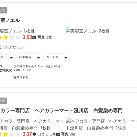
公式
容室ノエル
3.03
写真
3枚
室・ヘアサロン
OK
駐車場有
カード可
ス
自衛隊前駅から1.4km （徒歩18分）
営業状況
9:00〜18:00
駐車場あり
公式
アカラー専門店 ヘアカラーマート澄川店 白髪染め専門
3.37
口コミ
1件
写真
2枚