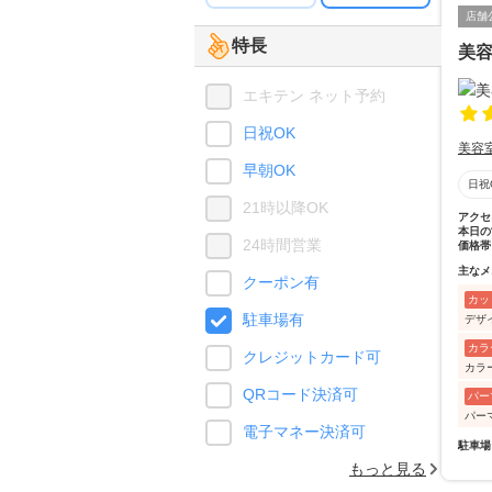
店舗
特長
美容
エキテン ネット予約
日祝OK
美容
早朝OK
日祝
21時以降OK
アクセ
本日の
24時間営業
価格帯
主なメ
クーポン有
カッ
駐車場有
デザ
カラ
クレジットカード可
カラ
QRコード決済可
パー
パー
電子マネー決済可
駐車場
もっと見る