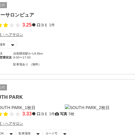
公式
アーサロンピュア
3.25
口コミ
1件
室・ヘアサロン
場有
ス
自衛隊前駅から8.8km
営業状況
9:00〜17:00
駐車場あり （無料）
公式
UTH PARK
3.33
口コミ
1件
写真
5枚
室・ヘアサロン
OK
駐車場有
カード可