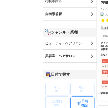
札幌市南区
PRI
インス
自衛隊前駅
美容
ジャンル・業種
駐車
ビューティ・ヘアサロン
アクセ
本日の
価格帯
主なメ
美容室・ヘアサロン
カッ
カッ
カラ
日付で探す
カッ
パー
パー
今日
明日
8/8
8/9
駐車場
日時
土曜日
指定
8/15