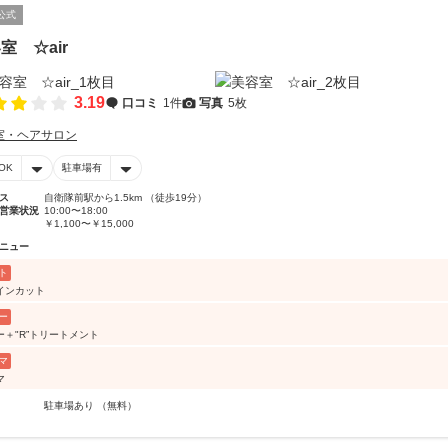
公式
室 ☆air
3.19
口コミ
1件
写真
5枚
室・ヘアサロン
OK
駐車場有
ス
自衛隊前駅から1.5km （徒歩19分）
営業状況
10:00〜18:00
￥1,100〜￥15,000
ニュー
ト
インカット
ー
ー＋"R”トリートメント
マ
マ
駐車場あり （無料）