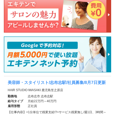
美容師・スタイリスト/志布志駅/社員募集/8月7日更新
HAIR STUDIO IWASAKI 鹿児島笠之原店
勤務地
志布志市 志布志駅
給与タイプ
月給22万円～40万円
雇用形態
正社員
【仕事内容】<1分単位で残業支給!?>サービス残業無し/週1日、3時間～