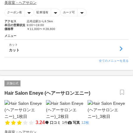
美容室・ヘアサロン
クーポン有
駐車場有
カード可
アクセス
志布志駅から9.5km
本日の営業状況
9:00〜19:00
価格帯
￥11,000〜￥28,600
メニュー
カット
カット
全てのメニューを見る
店舗公式
Hair Salon Eneye (ヘアーサロンエニー)
3.24
口コミ
1件
写真
12枚
美容室・ヘアサロン