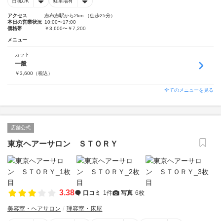
日祝OK
駐車場有
アクセス
志布志駅から2km （徒歩25分）
本日の営業状況
10:00〜17:00
価格帯
￥3,600〜￥7,200
メニュー
カット
一般
￥
3,600
（税込）
全てのメニューを見る
店舗公式
東京ヘアーサロン ＳＴＯＲＹ
3.38
口コミ
1件
写真
6枚
美容室・ヘアサロン
理容室・床屋