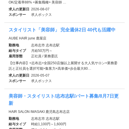
OK/定着率88% <募集職種> 美容師 …
求人の更新日
2026-08-07
スポンサー
求人ボックス
スタイリスト「美容師」 完全週休2日 40代も活躍中
AUBE HAIR june 鹿屋店
勤務地
志布志市 志布志駅
給与タイプ
月給50万円～
雇用形態
正社員 / 業務委託
【仕事内容】<志布志>全国250店舗以上展開する大人気サロン<業務委
託と正社員を選択可能>集客力×高単価×歩合最大80…
求人の更新日
2026-05-07
スポンサー
求人ボックス
美容師・スタイリスト/志布志駅/パート募集/8月7日更
新
HAIR SALON IWASAKI 鹿児島志布志店
勤務地
志布志市 志布志駅
給与タイプ
時給1,100円～1,600円