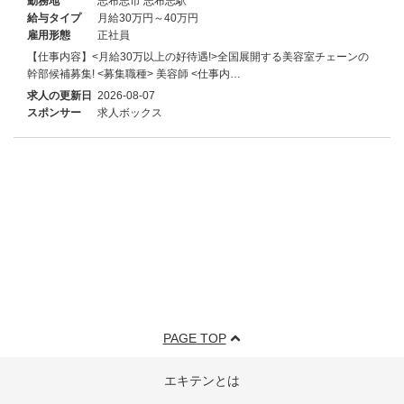
勤務地
志布志市 志布志駅
給与タイプ
月給30万円～40万円
雇用形態
正社員
【仕事内容】<月給30万以上の好待遇!>全国展開する美容室チェーンの
幹部候補募集! <募集職種> 美容師 <仕事内…
求人の更新日
2026-08-07
スポンサー
求人ボックス
PAGE TOP
エキテンとは