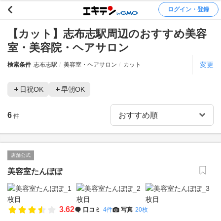
ログイン・登録
【カット】志布志駅周辺のおすすめ美容
室・美容院・ヘアサロン
変更
検索条件
志布志駅
美容室・ヘアサロン
カット
日祝OK
早朝OK
6
件
店舗公式
美容室たんぽぽ
3.62
口コミ
4件
写真
20枚