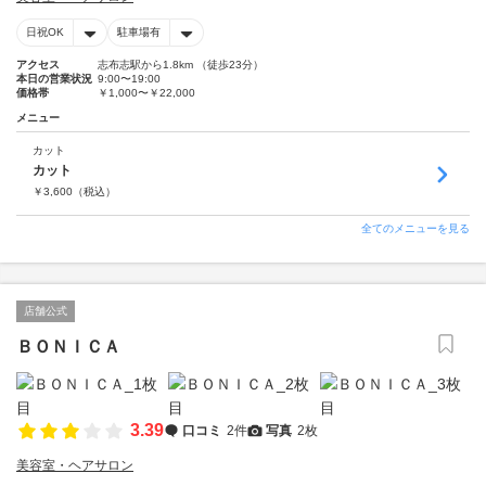
日祝OK
駐車場有
アクセス
志布志駅から1.8km （徒歩23分）
本日の営業状況
9:00〜19:00
価格帯
￥1,000〜￥22,000
メニュー
カット
カット
￥
3,600
（税込）
全てのメニューを見る
店舗公式
ＢＯＮＩＣＡ
3.39
口コミ
2件
写真
2枚
美容室・ヘアサロン