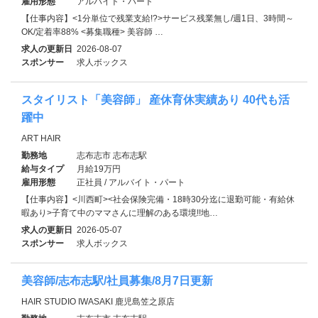
雇用形態
アルバイト・パート
【仕事内容】<1分単位で残業支給!?>サービス残業無し/週1日、3時間～
OK/定着率88% <募集職種> 美容師 …
求人の更新日
2026-08-07
スポンサー
求人ボックス
スタイリスト「美容師」 産休育休実績あり 40代も活
躍中
ART HAIR
勤務地
志布志市 志布志駅
給与タイプ
月給19万円
雇用形態
正社員 / アルバイト・パート
【仕事内容】<川西町><社会保険完備・18時30分迄に退勤可能・有給休
暇あり>子育て中のママさんに理解のある環境!!地…
求人の更新日
2026-05-07
スポンサー
求人ボックス
美容師/志布志駅/社員募集/8月7日更新
HAIR STUDIO IWASAKI 鹿児島笠之原店