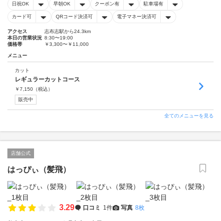
日祝OK
早朝OK
クーポン有
駐車場有
カード可
QRコード決済可
電子マネー決済可
アクセス
志布志駅から24.3km
本日の営業状況
8:30〜19:00
価格帯
￥3,300〜￥11,000
メニュー
カット
レギュラーカットコース
￥
7,150
（税込）
販売中
全てのメニューを見る
店舗公式
はっぴぃ（髪飛）
3.29
口コミ
1件
写真
8枚