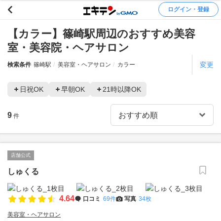
ログイン・登録
【カラー】篠崎駅周辺のおすすめ美容
室・美容院・ヘアサロン
変更
検索条件
篠崎駅
美容室・ヘアサロン
カラー
日祝OK
早朝OK
21時以降OK
9
件
店舗公式
しゅくる
4.64
口コミ
69件
写真
34枚
美容室・ヘアサロン