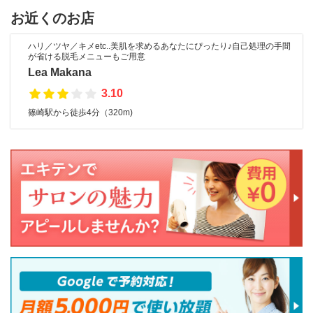
お近くのお店
ハリ／ツヤ／キメetc..美肌を求めるあなたにぴったり♪自己処理の手間
が省ける脱毛メニューもご用意
Lea Makana
3.10
篠崎駅から徒歩4分（320m)