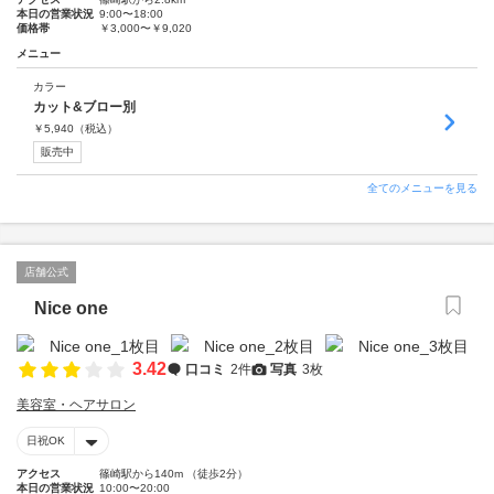
本日の営業状況
9:00〜18:00
価格帯
￥3,000〜￥9,020
メニュー
カラー
カット&ブロー別
￥
5,940
（税込）
販売中
全てのメニューを見る
店舗公式
Nice one
3.42
口コミ
2件
写真
3枚
美容室・ヘアサロン
日祝OK
アクセス
篠崎駅から140m （徒歩2分）
本日の営業状況
10:00〜20:00