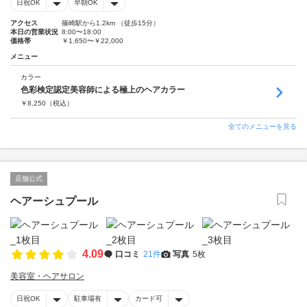
日祝OK
早朝OK
アクセス
篠崎駅から1.2km （徒歩15分）
本日の営業状況
8:00〜18:00
価格帯
￥1,650〜￥22,000
メニュー
カラー
色彩検定認定美容師による極上のヘアカラー
￥
8,250
（税込）
全てのメニューを見る
店舗公式
ヘアーシュプール
4.09
口コミ
21件
写真
5枚
美容室・ヘアサロン
日祝OK
駐車場有
カード可