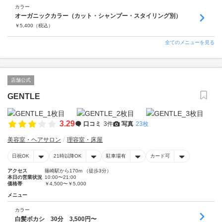
カラー
オーガニックカラー（カット・シャンプー・スタイリング別）
￥
5,400
（税込）
全てのメニューを見る
店舗公式
GENTLE
3.29
口コミ
3件
写真
23枚
美容室・ヘアサロン
理容室・床屋
日祝OK
21時以降OK
駐車場有
カード可
アクセス
篠崎駅から170m （徒歩3分）
本日の営業状況
10:00〜21:00
価格帯
￥4,500〜￥5,000
メニュー
カラー
白髪ボカシ 30分 3,500円〜