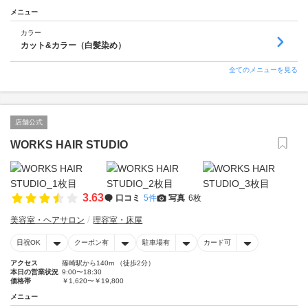
メニュー
カラー
カット&カラー（白髪染め）
全てのメニューを見る
店舗公式
WORKS HAIR STUDIO
3.63
口コミ
5件
写真
6枚
美容室・ヘアサロン
理容室・床屋
日祝OK
クーポン有
駐車場有
カード可
アクセス
篠崎駅から140m （徒歩2分）
本日の営業状況
9:00〜18:30
価格帯
￥1,620〜￥19,800
メニュー