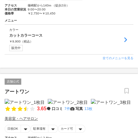
アクセス
篠崎駅から140m （徒歩2分）
本日の営業状況
9:00〜20:00
価格帯
￥2,750〜￥10,450
メニュー
カラー
カットカラーコース
￥
9,900
（税込）
販売中
全てのメニューを見る
店舗公式
アートワン
3.65
口コミ
7件
写真
13枚
美容室・ヘアサロン
日祝OK
駐車場有
カード可
アクセス
篠崎駅から2.8km