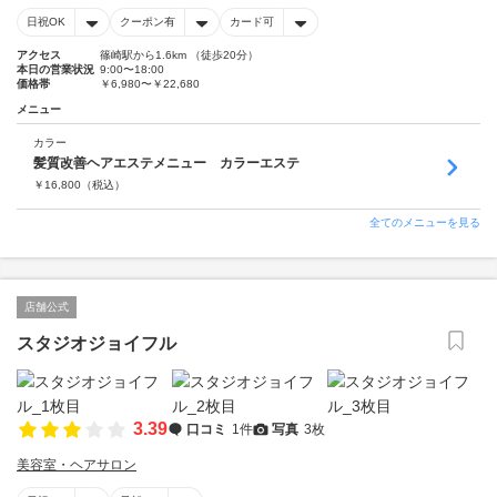
日祝OK
クーポン有
カード可
アクセス
篠崎駅から1.6km （徒歩20分）
本日の営業状況
9:00〜18:00
価格帯
￥6,980〜￥22,680
メニュー
カラー
髪質改善ヘアエステメニュー カラーエステ
￥
16,800
（税込）
全てのメニューを見る
店舗公式
スタジオジョイフル
3.39
口コミ
1件
写真
3枚
美容室・ヘアサロン