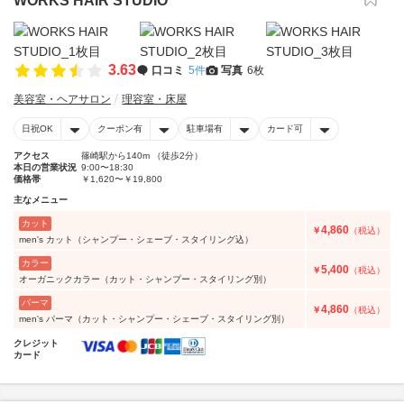
WORKS HAIR STUDIO
3.63
口コミ
5件
写真
6枚
美容室・ヘアサロン
理容室・床屋
日祝OK
クーポン有
駐車場有
カード可
アクセス
篠崎駅から140m （徒歩2分）
本日の営業状況
9:00〜18:30
価格帯
￥1,620〜￥19,800
主なメニュー
カット
4,860
￥
（税込）
men's カット（シャンプー・シェーブ・スタイリング込）
カラー
5,400
￥
（税込）
オーガニックカラー（カット・シャンプー・スタイリング別）
パーマ
4,860
￥
（税込）
men's パーマ（カット・シャンプー・シェーブ・スタイリング別）
クレジット
カード