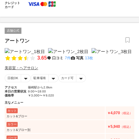
クレジット
カード
店舗公式
アートワン
3.65
口コミ
7件
写真
13枚
美容室・ヘアサロン
日祝OK
駐車場有
カード可
アクセス
篠崎駅から2.8km
本日の営業状況
9:00〜18:00
価格帯
￥3,000〜￥9,020
主なメニュー
カット
4,070
￥
（税込）
カット&ブロー
カラー
5,940
￥
（税込）
カット&ブロー別
パーマ