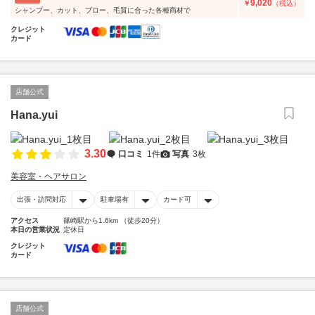
9,020
￥
（税込）
シャンプー、カット、ブロー、毛質に合った各種商材で
クレジット
カード
店舗公式
Hana.yui
3.30
口コミ
1件
写真
3枚
美容室・ヘアサロン
出張・訪問対応
駐車場有
カード可
アクセス
篠崎駅から1.6km （徒歩20分）
本日の営業状況
定休日
クレジット
カード
店舗公式