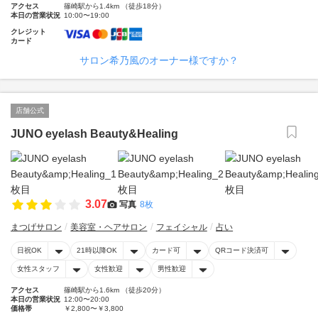
アクセス
篠崎駅から1.4km （徒歩18分）
本日の営業状況
10:00〜19:00
クレジット
カード
サロン希乃風のオーナー様ですか？
店舗公式
JUNO eyelash Beauty&Healing
3.07
写真
8枚
まつげサロン
美容室・ヘアサロン
フェイシャル
占い
日祝OK
21時以降OK
カード可
QRコード決済可
女性スタッフ
女性歓迎
男性歓迎
アクセス
篠崎駅から1.6km （徒歩20分）
本日の営業状況
12:00〜20:00
価格帯
￥2,800〜￥3,800