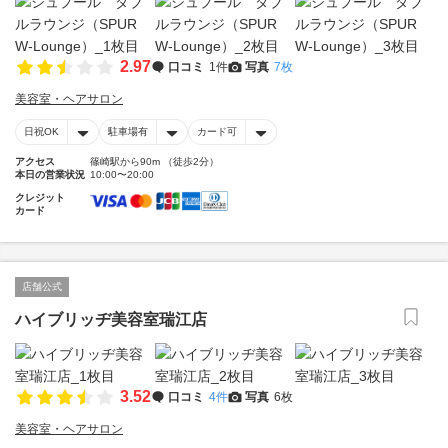
2.97
口コミ
1件
写真
7枚
美容室・ヘアサロン
日祝OK
駐車場有
カード可
アクセス
篠崎駅から90m （徒歩2分）
本日の営業状況
10:00〜20:00
クレジット
カード
店舗公式
ハイブリッヂ美容室瑞江店
3.52
口コミ
4件
写真
6枚
美容室・ヘアサロン