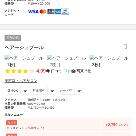
価格帯
￥10〜￥25,000
クレジット
カード
店舗公式
ヘアーシュプール
4.09
口コミ
21件
写真
5枚
美容室・ヘアサロン
日祝OK
駐車場有
カード可
アクセス
篠崎駅から140m （徒歩2分）
本日の営業状況
9:00〜20:00
価格帯
￥2,750〜￥10,450
主なメニュー
カット
2,750
￥
（税込）
キッズカット（小学生以下）
カラー