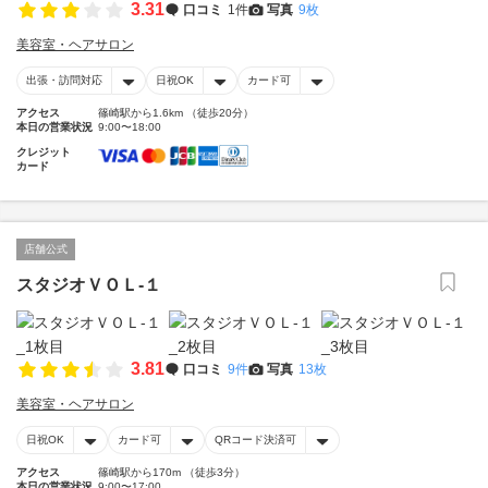
3.31
口コミ
1件
写真
9枚
美容室・ヘアサロン
出張・訪問対応
日祝OK
カード可
アクセス
篠崎駅から1.6km （徒歩20分）
本日の営業状況
9:00〜18:00
クレジット
カード
店舗公式
スタジオＶＯＬ‐１
3.81
口コミ
9件
写真
13枚
美容室・ヘアサロン
日祝OK
カード可
QRコード決済可
アクセス
篠崎駅から170m （徒歩3分）
本日の営業状況
9:00〜17:00