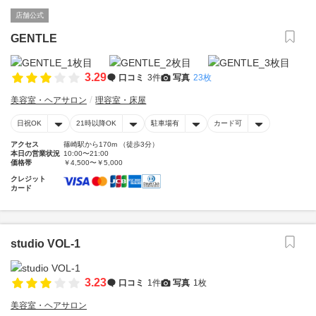
店舗公式
GENTLE
3.29
口コミ
3件
写真
23枚
美容室・ヘアサロン
理容室・床屋
日祝OK
21時以降OK
駐車場有
カード可
アクセス
篠崎駅から170m （徒歩3分）
本日の営業状況
10:00〜21:00
価格帯
￥4,500〜￥5,000
クレジット
カード
studio VOL-1
3.23
口コミ
1件
写真
1枚
美容室・ヘアサロン