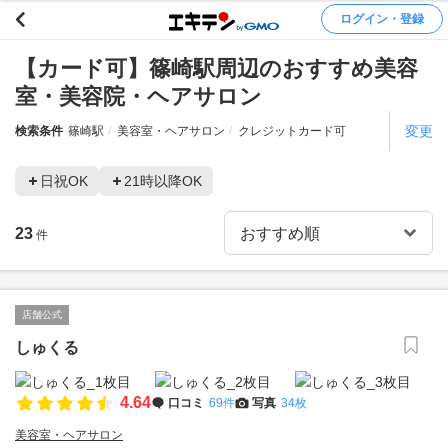
ログイン・登録
【カード可】篠崎駅周辺のおすすめ美容
室・美容院・ヘアサロン
変更
検索条件
篠崎駅
美容室・ヘアサロン
クレジットカード可
日祝OK
21時以降OK
23
件
店舗公式
しゅくる
4.64
口コミ
69件
写真
34枚
美容室・ヘアサロン