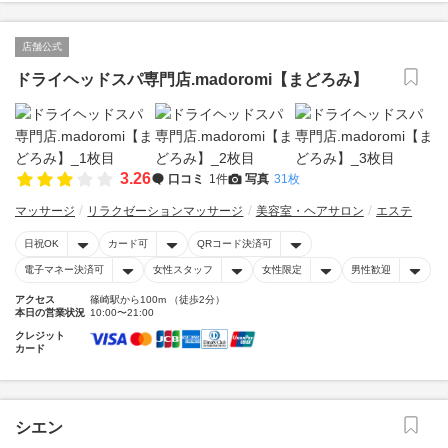
店舗公式
ドライヘッドスパ専門店.madoromi【まどろみ】
3.26
口コミ
1件
写真
31枚
マッサージ
リラクゼーションマッサージ
美容室・ヘアサロン
エステ
日祝OK
カード可
QRコード決済可
電子マネー決済可
女性スタッフ
女性限定
男性歓迎
アクセス
篠崎駅から100m （徒歩2分）
本日の営業状況
10:00〜21:00
クレジット
カード
シエン