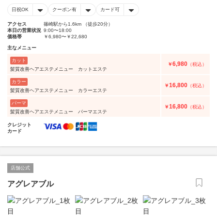
日祝OK
クーポン有
カード可
アクセス
篠崎駅から1.6km （徒歩20分）
本日の営業状況
9:00〜18:00
価格帯
￥6,980〜￥22,680
主なメニュー
カット
6,980
￥
（税込）
髪質改善ヘアエステメニュー カットエステ
カラー
16,800
￥
（税込）
髪質改善ヘアエステメニュー カラーエステ
パーマ
16,800
￥
（税込）
髪質改善ヘアエステメニュー パーマエステ
クレジット
カード
店舗公式
アグレアブル