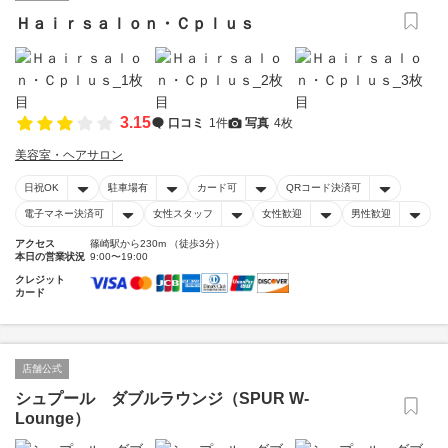
Ｈａｉｒｓａｌｏｎ・Ｃｐｌｕｓ
3.15
口コミ
1件
写真
4枚
美容室・ヘアサロン
日祝OK
駐車場有
カード可
QRコード決済可
電子マネー決済可
女性スタッフ
女性歓迎
男性歓迎
アクセス
篠崎駅から230m （徒歩3分）
本日の営業状況
9:00〜19:00
クレジット
カード
店舗公式
シュプール ダブルラウンジ（SPUR W-
Lounge）