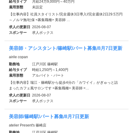
給与タイプ
月給24万9,000円～40万円
雇用形態
未設定
【仕事内容】社員スタイリスト/完全週休3日導入!/完全週休2日29.5万円
～ノルマ無/社保 <募集職種> 美容師 …
求人の更新日
2026-08-07
スポンサー
求人ボックス
美容師・アシスタント/篠崎駅/パート募集/8月7日更新
airile copan
勤務地
江戸川区 篠崎駅
給与タイプ
時給1,250円～1,400円
雇用形態
アルバイト・パート
【仕事内容】瑞江・篠崎駅から徒歩4分の「カワイイ」がぎゅっと詰
まったカフェ風サロンです <募集職種> 美容師 <…
求人の更新日
2026-08-07
スポンサー
求人ボックス
美容師/篠崎駅/パート募集/8月7日更新
atelier Present's 篠崎店
勤務地
江戸川区 篠崎駅