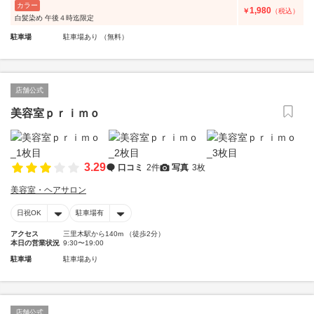
カラー
1,980
￥
（税込）
白髪染め 午後４時迄限定
駐車場
駐車場あり （無料）
店舗公式
美容室ｐｒｉｍｏ
3.29
口コミ
2件
写真
3枚
美容室・ヘアサロン
日祝OK
駐車場有
アクセス
三里木駅から140m （徒歩2分）
本日の営業状況
9:30〜19:00
駐車場
駐車場あり
店舗公式