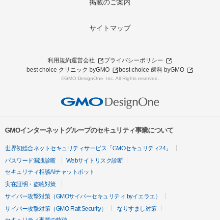
掲載のご案内
サイトマップ
利用規約
運営会社
プライバシーポリシー
best choice クリニック byGMO
best choice 歯科 byGMO
©GMO DesignOne, Inc. All Rights reserved.
GMOインターネットグループのセキュリティ事業について
世界初総合ネットセキュリティサービス「GMOセキュリティ24」
パスワード漏洩診断
Webサイトリスク診断
セキュリティ相談AIチャットボット
実在証明・盗聴対策
サイバー攻撃対策（GMOサイバーセキュリティ byイエラエ）
サイバー攻撃対策（GMO Flatt Security）
なりすまし対策