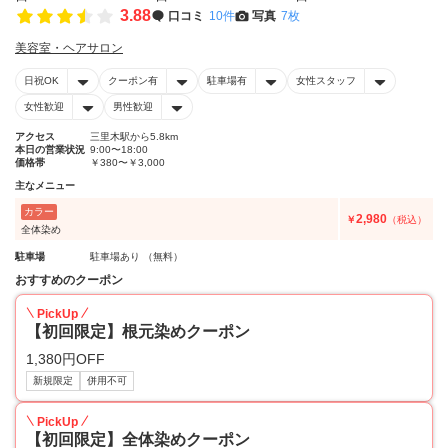
3.88
口コミ
10件
写真
7枚
美容室・ヘアサロン
日祝OK
クーポン有
駐車場有
女性スタッフ
女性歓迎
男性歓迎
アクセス
三里木駅から5.8km
本日の営業状況
9:00〜18:00
価格帯
￥380〜￥3,000
主なメニュー
カラー
2,980
￥
（税込）
全体染め
駐車場
駐車場あり （無料）
おすすめのクーポン
PickUp
【初回限定】根元染めクーポン
1,380円OFF
新規限定
併用不可
PickUp
【初回限定】全体染めクーポン