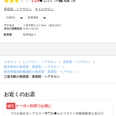
3.29
口コミ
1件
写真
1枚
美容室・ヘアサロン
ネイルサロン
日祝OK
駐車場有
アクセス
三里木駅から1.5km （徒歩19分）
本日の営業状況
9:00〜19:30
駐車場
駐車場あり
エキテン
ビューティ・ヘアサロン
美容室・ヘアサロン
熊本県内の美容室・美容院・ヘアサロン
熊本県菊池郡菊陽町の美容室・美容院・ヘアサロン
三里木駅の美容室・美容院・ヘアサロン
お近くのお店
値引
クーポン利用でお得に
プロが染めるヘアカラー専門店◆セルフカラー失敗経験者も安心◎