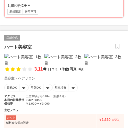
1,880円OFF
新規限定
併用不可
店舗公式
ハート美容室
3.11
口コミ
1件
写真
3枚
美容室・ヘアサロン
日祝OK
早朝OK
駐車場有
アクセス
三里木駅から310m （徒歩4分）
本日の営業状況
8:30〜18:30
価格帯
￥1,620〜￥3,000
主なメニュー
カット
1,620
￥
（税込）
低料金な価格設定