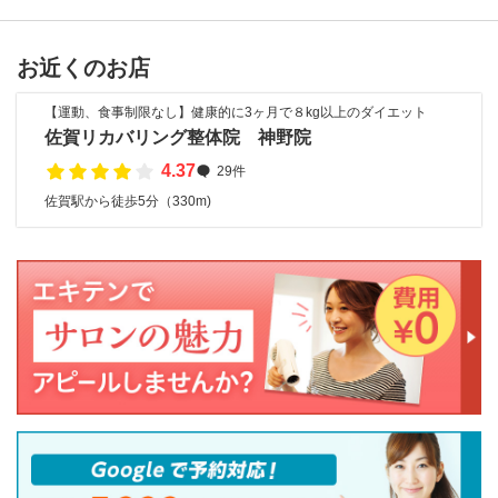
お近くのお店
【運動、食事制限なし】健康的に3ヶ月で８kg以上のダイエット
佐賀リカバリング整体院 神野院
4.37
29件
佐賀駅から徒歩5分（330m)