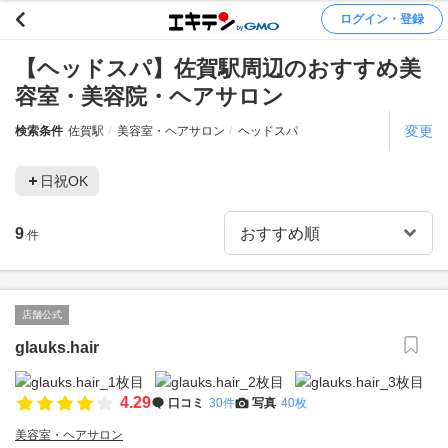
ログイン・登録
【ヘッドスパ】佐賀駅周辺のおすすめ美
容室・美容院・ヘアサロン
変更
検索条件
佐賀駅
美容室・ヘアサロン
ヘッドスパ
日祝OK
9
件
店舗公式
glauks.hair
4.29
口コミ
30件
写真
40枚
美容室・ヘアサロン