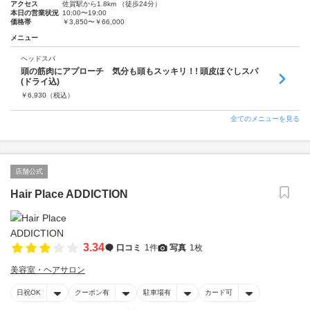
アクセス
佐賀駅から1.8km （徒歩24分）
本日の営業状況
10:00〜19:00
価格帯
￥3,850〜￥66,000
メニュー
ヘッドスパ
頭の筋肉にアプローチ 気分も頭もスッキリ！! 頭皮ほぐしスパ
(ドライ込)
￥
6,930
（税込）
全てのメニューを見る
店舗公式
Hair Place ADDICTION
3.34
口コミ
1件
写真
1枚
美容室・ヘアサロン
日祝OK
クーポン有
駐車場有
カード可