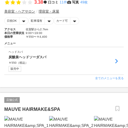
3.38
口コミ
11件
写真
49枚
美容室・ヘアサロン
理容室・床屋
日祝OK
駐車場有
カード可
アクセス
佐賀駅から2.7km
本日の営業状況
9:00〜19:00
価格帯
￥550〜￥4,400
メニュー
ヘッドスパ
炭酸泉ヘッドソーダスパ
￥
550
（税込）
販売中
全てのメニューを見る
店舗公式
MAUVE HAIRMAKE&SPA