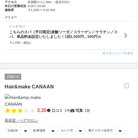
アクセス
佐賀駅から1.6km （徒歩20分）
本日の営業状況
9:00〜18:00
価格帯
￥1,650〜￥16,500
メニュー
ヘッドスパ
こちらのスパ（平日限定)炭酸ソーダ／コラーゲン／ケラチン／ス
パ、単品料金設定いたしました！1回1,500円→500円☆
￥
1,650
（税込）
全てのメニューを見る
店舗公式
Hair&make CANAAN
3.35
口コミ
1件
写真
1枚
美容室・ヘアサロン
日祝OK
駐車場有
カード可
電子マネー決済可