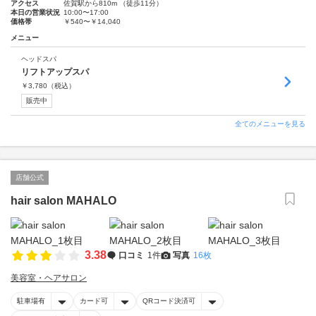
アクセス
佐賀駅から810m （徒歩11分）
本日の営業状況
10:00〜17:00
価格帯
￥540〜￥14,040
メニュー
ヘッドスパ
リフトアップスパ
￥
3,780
（税込）
販売中
全てのメニューを見る
店舗公式
hair salon MAHALO
3.38
口コミ
1件
写真
16枚
美容室・ヘアサロン
駐車場有
カード可
QRコード決済可