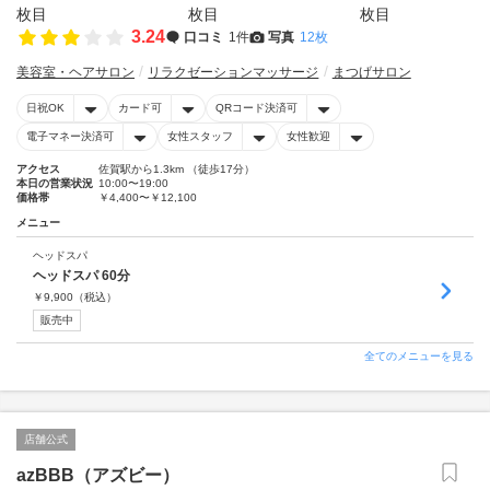
3.24
口コミ
1件
写真
12枚
美容室・ヘアサロン
リラクゼーションマッサージ
まつげサロン
日祝OK
カード可
QRコード決済可
電子マネー決済可
女性スタッフ
女性歓迎
アクセス
佐賀駅から1.3km （徒歩17分）
本日の営業状況
10:00〜19:00
価格帯
￥4,400〜￥12,100
メニュー
ヘッドスパ
ヘッドスパ 60分
￥
9,900
（税込）
販売中
全てのメニューを見る
店舗公式
azBBB（アズビー）