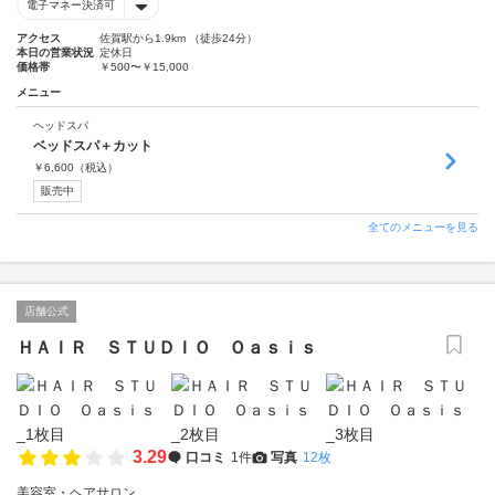
電子マネー決済可
アクセス
佐賀駅から1.9km （徒歩24分）
本日の営業状況
定休日
価格帯
￥500〜￥15,000
メニュー
ヘッドスパ
ベッドスパ＋カット
￥
6,600
（税込）
販売中
全てのメニューを見る
店舗公式
ＨＡＩＲ ＳＴＵＤＩＯ Ｏａｓｉｓ
3.29
口コミ
1件
写真
12枚
美容室・ヘアサロン