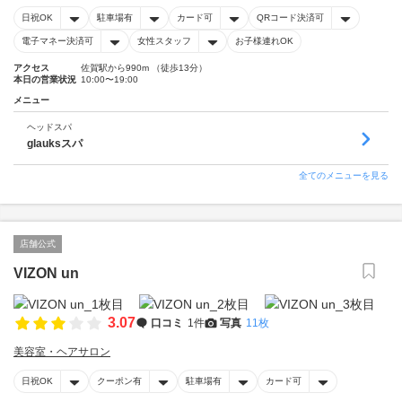
日祝OK
駐車場有
カード可
QRコード決済可
電子マネー決済可
女性スタッフ
お子様連れOK
アクセス
佐賀駅から990m （徒歩13分）
本日の営業状況
10:00〜19:00
メニュー
ヘッドスパ
glauksスパ
全てのメニューを見る
店舗公式
VIZON un
3.07
口コミ
1件
写真
11枚
美容室・ヘアサロン
日祝OK
クーポン有
駐車場有
カード可