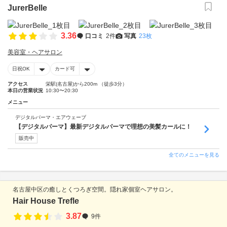
JurerBelle
3.36
口コミ
2件
写真
23枚
美容室・ヘアサロン
日祝OK
カード可
アクセス
栄駅(名古屋)から200m （徒歩3分）
本日の営業状況
10:30〜20:30
メニュー
デジタルパーマ・エアウェーブ
【デジタルパーマ】最新デジタルパーマで理想の美髪カールに！
販売中
全てのメニューを見る
名古屋中区の癒しとくつろぎ空間。隠れ家個室ヘアサロン。
Hair House Trefle
3.87
9件