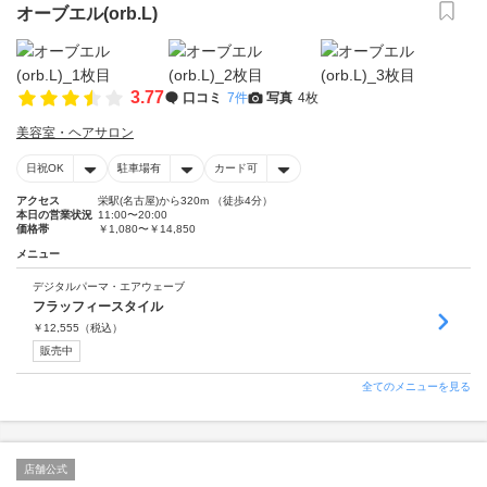
オーブエル(orb.L)
3.77
口コミ
7件
写真
4枚
美容室・ヘアサロン
日祝OK
駐車場有
カード可
アクセス
栄駅(名古屋)から320m （徒歩4分）
本日の営業状況
11:00〜20:00
価格帯
￥1,080〜￥14,850
メニュー
デジタルパーマ・エアウェーブ
フラッフィースタイル
￥
12,555
（税込）
販売中
全てのメニューを見る
店舗公式