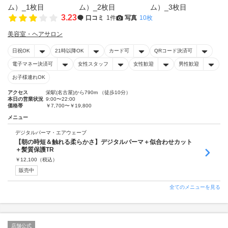
3.23
口コミ
1件
写真
10枚
美容室・ヘアサロン
日祝OK
21時以降OK
カード可
QRコード決済可
電子マネー決済可
女性スタッフ
女性歓迎
男性歓迎
お子様連れOK
アクセス
栄駅(名古屋)から790m （徒歩10分）
本日の営業状況
9:00〜22:00
価格帯
￥7,700〜￥19,800
メニュー
デジタルパーマ・エアウェーブ
【朝の時短＆触れる柔らかさ】デジタルパーマ＋似合わせカット
＋髪質保護TR
￥
12,100
（税込）
販売中
全てのメニューを見る
店舗公式