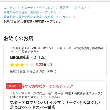
エキテン
ビューティ・ヘアサロン
美容室・ヘアサロン
愛知県内の美容室・美容院・ヘアサロン
愛知県名古屋市中区の美容室・美容院・ヘアサロン
栄駅(名古屋)の美容室・美容院・ヘアサロン
お近くのお店
【矢場町駅1分】Aujua・BYKARTE正規店。極上の髪質改善と縮毛矯正
で、一生愛せる艶髪へ
MIRiM栄店（ミリム）
3.23
1件
栄駅(名古屋)から徒歩10分（790m)
10%OFF
今すぐお得なクーポンをチェック
【リンパマッサージ専門店】朝10時～夜1時迄★高技術女性スタッフが
お体に合わせた施術でリピートが高い
気楽～アロマリンパオイルマッサージ×もみほぐし×
足つぼ×ヘッドスパ～栄店