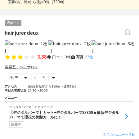
栄駅(名古屋)から徒歩9分（720m)
店舗公式
hair jurer deux
3.38
口コミ
3件
写真
27枚
美容室・ヘアサロン
日祝OK
カード可
アクセス
栄駅(名古屋)から210m （徒歩3分）
本日の営業状況
10:30〜20:30
メニュー
デジタルパーマ・エアウェーブ
【デジタルパーマ】カット+デジタルパーマ¥8800★最新デジタル
パーマで理想の美髪カールに！
販売中
全てのメニューを見る