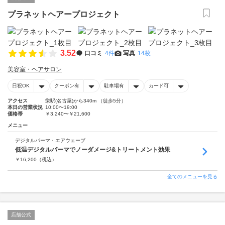
プラネットヘアープロジェクト
3.52
口コミ
4件
写真
14枚
美容室・ヘアサロン
日祝OK
クーポン有
駐車場有
カード可
アクセス
栄駅(名古屋)から340m （徒歩5分）
本日の営業状況
10:00〜19:00
価格帯
￥3,240〜￥21,600
メニュー
デジタルパーマ・エアウェーブ
低温デジタルパーマでノーダメージ&トリートメント効果
￥
16,200
（税込）
全てのメニューを見る
店舗公式