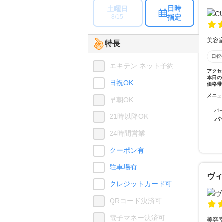
日時
土曜日
指定
8/15
美容
特長
日祝
エキテン ネット予約
アクセ
本日の
日祝OK
価格帯
メニュ
早朝OK
パ
21時以降OK
パ
24時間営業
クーポン有
駐車場有
ヴ
クレジットカード可
QRコード決済可
電子マネー決済可
美容