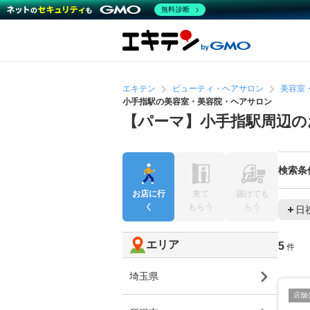
無料診断
エキテン
ビューティ・ヘアサロン
美容室
小手指駅の美容室・美容院・ヘアサロン
【パーマ】小手指駅周辺の
検索条
お店に行
来て
届けても
く
もらう
らう
日
エリア
5
件
埼玉県
店舗