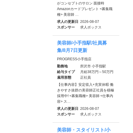
がコンセプトのサロン 面接時
Amazonカードプレゼント <募集職
種> 美容師 …
求人の更新日
2026-08-07
スポンサー
求人ボックス
美容師/小手指駅/社員募
集/8月7日更新
PROGRESS小手指店
勤務地
所沢市 小手指駅
給与タイプ
月給38万円～50万円
雇用形態
正社員
【仕事内容】安定収入+充実休暇 働
きやすさ抜群の美容師正社員を積極
採用中! <募集職種> 美容師 <仕事内
容> ス…
求人の更新日
2026-08-07
スポンサー
求人ボックス
美容師・スタイリスト/小