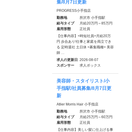
集/8月7日更新
PROGRESS小手指店
勤務地
所沢市 小手指駅
給与タイプ
月給20万円～85万円
雇用形態
正社員
【仕事内容】<時短社員>月給20万
円 歩合あり!仕事と家庭を両立でき
る 定時退社 土日休 <募集職種> 美容
師 …
求人の更新日
2026-08-07
スポンサー
求人ボックス
美容師・スタイリスト/小
手指駅/社員募集/8月7日更
新
Atlier Morris Hair 小手指店
勤務地
所沢市 小手指駅
給与タイプ
月給25万円～60万円
雇用形態
正社員
【仕事内容】美しい髪に仕上げる事