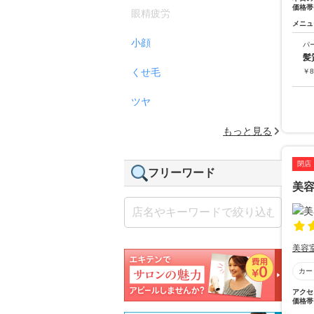
価格帯
眼精疲労
メニュ
小顔
パ
髪
くせ毛
￥
8
ツヤ
もっと見る
閉店
フリーワード
美
美容
カー
アクセ
価格帯