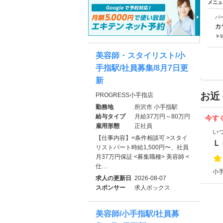
メニュ
パ
カ
￥
9
美容師・スタイリスト/小
手指駅/社員募集/8月7日更
新
お近
PROGRESS小手指店
勤務地
所沢市 小手指駅
給与タイプ
月給37万円～80万円
今す
雇用形態
正社員
い
【仕事内容】<条件相談可 >スタイ
Ｌ
リストパート時給1,500円〜、社員
月37万円保証 <募集職種> 美容師 <
仕…
小手
求人の更新日
2026-08-07
スポンサー
求人ボックス
美容師/小手指駅/社員募