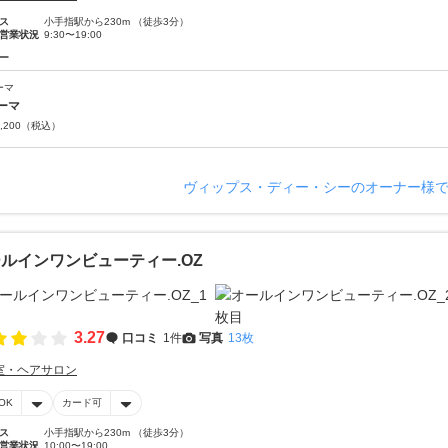
ス
小手指駅から230m （徒歩3分）
営業状況
9:30〜19:00
ー
ーマ
ーマ
,200
（税込）
ヴィップス・ディー・シーのオーナー様
ルインワンビューティー.OZ
3.27
口コミ
1件
写真
13枚
室・ヘアサロン
OK
カード可
ス
小手指駅から230m （徒歩3分）
営業状況
10:00〜19:00