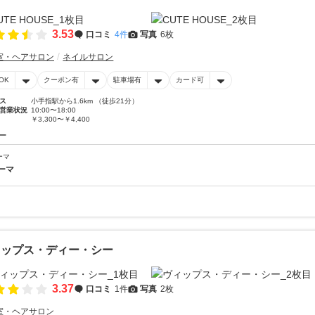
3.53
口コミ
4件
写真
6枚
室・ヘアサロン
ネイルサロン
OK
クーポン有
駐車場有
カード可
ス
小手指駅から1.6km （徒歩21分）
営業状況
10:00〜18:00
￥3,300〜￥4,400
ー
ーマ
ーマ
ィップス・ディー・シー
3.37
口コミ
1件
写真
2枚
室・ヘアサロン