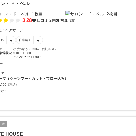
ロン・ド・ベル
3.28
口コミ
2件
写真
3枚
室・ヘアサロン
OK
駐車場有
ス
小手指駅から390m （徒歩5分）
営業状況
9:00〜19:30
￥2,200〜￥11,000
ー
ーマ
ーマ（シャンプー・カット・ブロー込み）
,700
（税込）
販売中
公式
TE HOUSE