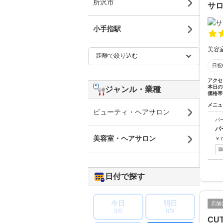
所沢市
サ
小手指駅
美容
日祝
アクセ
本日の
ジャンル・業種
価格帯
メニュ
ビューティ・ヘアサロン
パ
パ
美容室・ヘアサロン
￥
7
日付で探す
今日
明日
店舗
8/8
8/9
CU