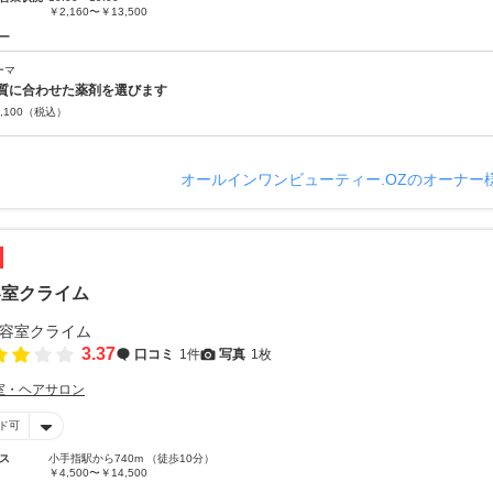
￥2,160〜￥13,500
ー
ーマ
質に合わせた薬剤を選びます
,100
（税込）
オールインワンビューティー.OZのオーナー
容室クライム
3.37
口コミ
1件
写真
1枚
室・ヘアサロン
ド可
ス
小手指駅から740m （徒歩10分）
￥4,500〜￥14,500