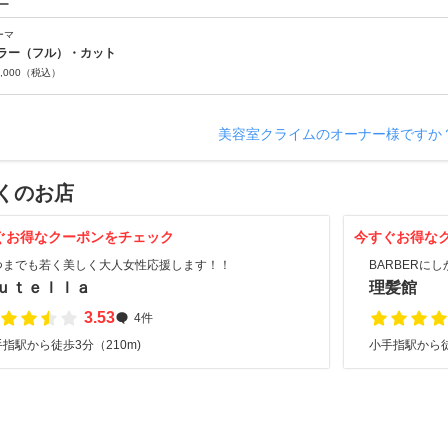
ー
ーマ
ラー（フル）・カット
,000
（税込）
美容室クライムのオーナー様ですか
くのお店
ぐお得なクーポンをチェック
今すぐお得な
つまでも若く美しく大人女性応援します！！
BARBERに
ｕｔｅｌｌａ
理髪館
3.53
4件
指駅から徒歩3分（210m)
小手指駅から徒