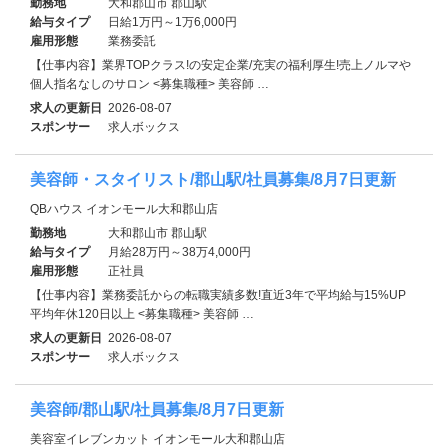
勤務地
大和郡山市 郡山駅
給与タイプ
日給1万円～1万6,000円
雇用形態
業務委託
【仕事内容】業界TOPクラス!の安定企業/充実の福利厚生!売上ノルマや
個人指名なしのサロン <募集職種> 美容師 …
求人の更新日
2026-08-07
スポンサー
求人ボックス
美容師・スタイリスト/郡山駅/社員募集/8月7日更新
QBハウス イオンモール大和郡山店
勤務地
大和郡山市 郡山駅
給与タイプ
月給28万円～38万4,000円
雇用形態
正社員
【仕事内容】業務委託からの転職実績多数!直近3年で平均給与15%UP
平均年休120日以上 <募集職種> 美容師 …
求人の更新日
2026-08-07
スポンサー
求人ボックス
美容師/郡山駅/社員募集/8月7日更新
美容室イレブンカット イオンモール大和郡山店