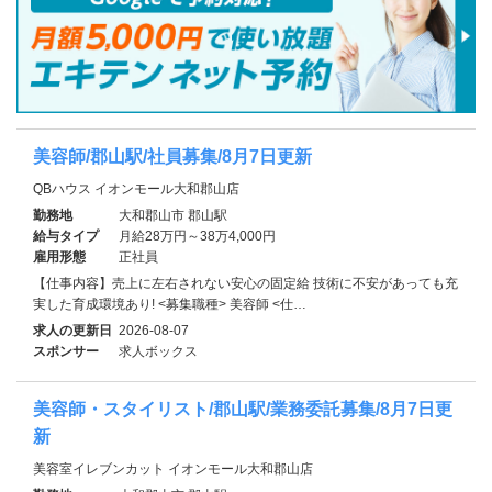
美容師/郡山駅/社員募集/8月7日更新
QBハウス イオンモール大和郡山店
勤務地
大和郡山市 郡山駅
給与タイプ
月給28万円～38万4,000円
雇用形態
正社員
【仕事内容】売上に左右されない安心の固定給 技術に不安があっても充
実した育成環境あり! <募集職種> 美容師 <仕…
求人の更新日
2026-08-07
スポンサー
求人ボックス
美容師・スタイリスト/郡山駅/業務委託募集/8月7日更
新
美容室イレブンカット イオンモール大和郡山店