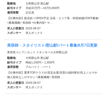
勤務地
大和郡山市 郡山駅
給与タイプ
月給33万円～43万5,000円
雇用形態
正社員
【仕事内容】新店続々OPEN予定 店長・エリア長・幹部候補STAFF募集!
<募集職種> 美容師 <仕事内容> サ…
求人の更新日
2026-08-07
スポンサー
求人ボックス
美容師・スタイリスト/郡山駅/パート募集/8月7日更新
美容室イレブンカット イオンモール大和郡山店
勤務地
大和郡山市 郡山駅
給与タイプ
時給1,200円～1,300円
雇用形態
アルバイト・パート
【仕事内容】業界TOPクラス!の安定企業/充実の福利厚生!売上ノルマや
個人指名なしのサロン <募集職種> 美容師 …
求人の更新日
2026-08-07
スポンサー
求人ボックス