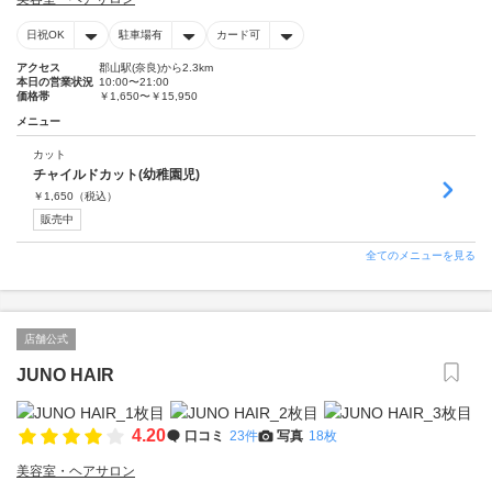
日祝OK
駐車場有
カード可
アクセス
郡山駅(奈良)から2.3km
本日の営業状況
10:00〜21:00
価格帯
￥1,650〜￥15,950
メニュー
カット
チャイルドカット(幼稚園児)
￥
1,650
（税込）
販売中
全てのメニューを見る
店舗公式
JUNO HAIR
4.20
口コミ
23件
写真
18枚
美容室・ヘアサロン