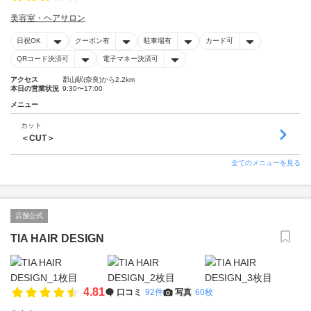
美容室・ヘアサロン
日祝OK
クーポン有
駐車場有
カード可
QRコード決済可
電子マネー決済可
アクセス
郡山駅(奈良)から2.2km
本日の営業状況
9:30〜17:00
メニュー
カット
＜CUT＞
全てのメニューを見る
店舗公式
TIA HAIR DESIGN
4.81
口コミ
92件
写真
60枚