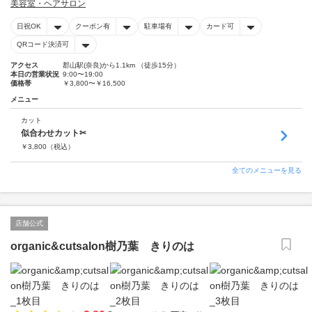
美容室・ヘアサロン
日祝OK
クーポン有
駐車場有
カード可
QRコード決済可
アクセス
郡山駅(奈良)から1.1km （徒歩15分）
本日の営業状況
9:00〜19:00
価格帯
￥3,800〜￥16,500
メニュー
カット
似合わせカット✂︎
￥
3,800
（税込）
全てのメニューを見る
店舗公式
organic&cutsalon樹乃葉 きりのは