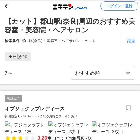
ログイン・登録
【カット】郡山駅(奈良)周辺のおすすめ美
容室・美容院・ヘアサロン
変更
検索条件
郡山駅(奈良)
美容室・ヘアサロン
カット
日祝OK
7
件
店舗公式
オブジェクラブレディース
初回限定★＜30％OFF＞になるお得なクーポンあり
3.26
口コミ
1件
写真
2枚