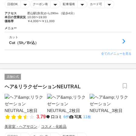
日祝OK
クーポン有
駐車場有
カード可
アクセス
郡山駅(奈良)から290m （徒歩4分）
本日の営業状況
10:00〜19:00
価格帯
￥4,000〜￥11,000
メニュー
カット
Cut（Sh／Br込）
全てのメニューを見る
店舗公式
ヘア&リラクゼーションNEUTRAL
3.79
口コミ
6件
写真
11枚
美容室・ヘアサロン
コスメ・化粧品