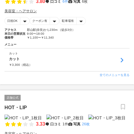
3.80
口コミ
6件
写真
6枚
美容室・ヘアサロン
日祝OK
クーポン有
駐車場有
アクセス
郡山駅(奈良)から230m （徒歩3分）
本日の営業状況
9:00〜18:00
価格帯
￥1,100〜￥11,340
メニュー
カット
カット
￥
3,300
（税込）
全てのメニューを見る
店舗公式
HOT・LIP
3.33
口コミ
1件
写真
26枚
美容室・ヘアサロン