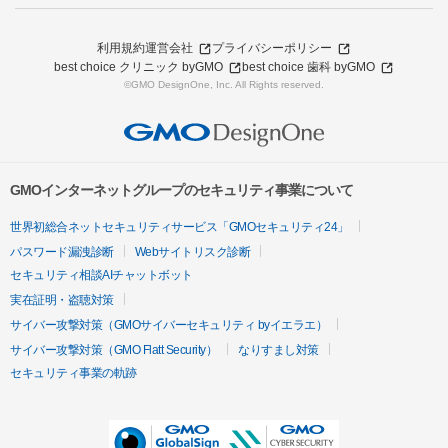
利用規約
運営会社
プライバシーポリシー
best choice クリニック byGMO
best choice 歯科 byGMO
©GMO DesignOne, Inc. All Rights reserved.
GMOインターネットグループのセキュリティ事業について
世界初総合ネットセキュリティサービス「GMOセキュリティ24」
パスワード漏洩診断
Webサイトリスク診断
セキュリティ相談AIチャットボット
実在証明・盗聴対策
サイバー攻撃対策（GMOサイバーセキュリティ byイエラエ）
サイバー攻撃対策（GMO Flatt Security）
なりすまし対策
セキュリティ事業の軌跡