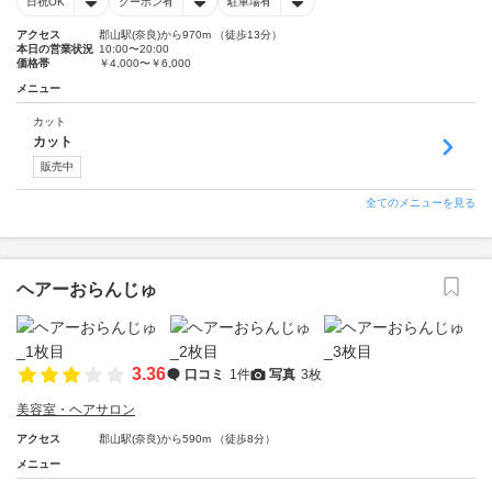
日祝OK
クーポン有
駐車場有
アクセス
郡山駅(奈良)から970m （徒歩13分）
本日の営業状況
10:00〜20:00
価格帯
￥4,000〜￥6,000
メニュー
カット
カット
販売中
全てのメニューを見る
ヘアーおらんじゅ
3.36
口コミ
1件
写真
3枚
美容室・ヘアサロン
アクセス
郡山駅(奈良)から590m （徒歩8分）
メニュー