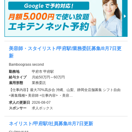
美容師・スタイリスト/甲府駅/業務委託募集/8月7日更
新
Bamboograss second
勤務地
甲府市 甲府駅
給与タイプ
月給50万円～60万円
雇用形態
業務委託
【仕事内容】最大70%高歩合 沖縄、山梨、静岡全店舗募集 シフト自由
<募集職種> 美容師 <仕事内容> ・美容…
求人の更新日
2026-08-07
スポンサー
求人ボックス
ネイリスト/甲府駅/社員募集/8月7日更新