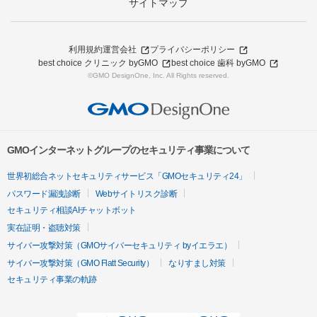
サイトマップ
利用規約
運営会社
プライバシーポリシー
best choice クリニック byGMO
best choice 歯科 byGMO
©GMO DesignOne, Inc. All Rights reserved.
GMOインターネットグループのセキュリティ事業について
世界初総合ネットセキュリティサービス「GMOセキュリティ24」
パスワード漏洩診断
Webサイトリスク診断
セキュリティ相談AIチャットボット
実在証明・盗聴対策
サイバー攻撃対策（GMOサイバーセキュリティ byイエラエ）
サイバー攻撃対策（GMO Flatt Security）
なりすまし対策
セキュリティ事業の軌跡