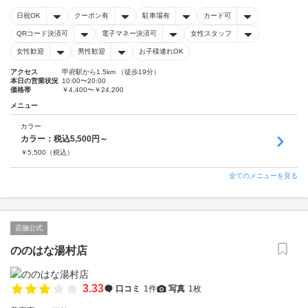
日祝OK
クーポン有
駐車場有
カード可
QRコード決済可
電子マネー決済可
女性スタッフ
女性歓迎
男性歓迎
お子様連れOK
アクセス
甲府駅から1.5km （徒歩19分）
本日の営業状況
10:00〜20:00
価格帯
￥4,400〜￥24,200
メニュー
カラー
カラー：税込5,500円～
￥
5,500
（税込）
全てのメニューを見る
店舗公式
ののはな湯村店
3.33
口コミ
1件
写真
1枚