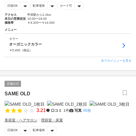
日祝OK
駐車場有
カード可
アクセス
甲府駅から2.2km
本日の営業状況
10:00〜19:00
価格帯
￥4,320〜￥14,040
メニュー
カラー
オーガニックカラー
￥
5,400
（税込）
全てのメニューを見る
店舗公式
SAME OLD
3.21
口コミ
1件
写真
66枚
美容室・ヘアサロン
理容室・床屋
日祝OK
駐車場有