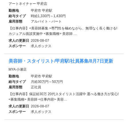
アートネイチャー 甲府店
勤務地
甲府市 甲府駅
給与タイプ
時給1,330円～1,430円
雇用形態
アルバイト・パート
【仕事内容】<美容師募集 >専門性を極めながら、無理なく長く働ける!
カジュアル面談実施中 <募集職種> 美容師 …
求人の更新日
2026-08-07
スポンサー
求人ボックス
美容師・スタイリスト/甲府駅/社員募集/8月7日更新
MYA 小瀬店
勤務地
甲府市 甲府駅
給与タイプ
月給30万円～50万円
雇用形態
正社員
【仕事内容】保証給30万 20代スタイリスト活躍中 選べる働き方が安心!
<募集職種> 美容師 <仕事内容> 美容…
求人の更新日
2026-08-07
スポンサー
求人ボックス