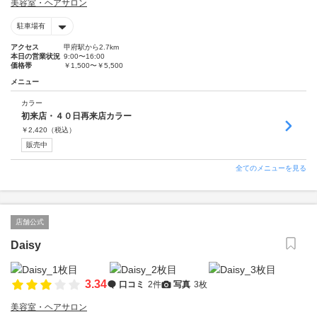
美容室・ヘアサロン
駐車場有
アクセス
甲府駅から2.7km
本日の営業状況
9:00〜16:00
価格帯
￥1,500〜￥5,500
メニュー
カラー
初来店・４０日再来店カラー
￥
2,420
（税込）
販売中
全てのメニューを見る
店舗公式
Daisy
3.34
口コミ
2件
写真
3枚
美容室・ヘアサロン