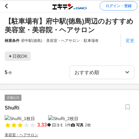
ログイン・登録
【駐車場有】府中駅(徳島)周辺のおすすめ
美容室・美容院・ヘアサロン
変更
検索条件
府中駅(徳島)
美容室・ヘアサロン
駐車場有
日祝OK
5
件
店舗公式
ShuRi
3.33
口コミ
1件
写真
2枚
美容室・ヘアサロン