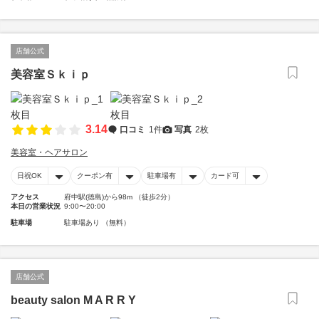
店舗公式
美容室Ｓｋｉｐ
3.14
口コミ
1件
写真
2枚
美容室・ヘアサロン
日祝OK
クーポン有
駐車場有
カード可
アクセス
府中駅(徳島)から98m （徒歩2分）
本日の営業状況
9:00〜20:00
駐車場
駐車場あり （無料）
店舗公式
beauty salon M A R R Y