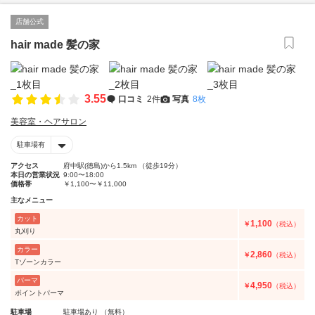
店舗公式
hair made 髪の家
3.55
口コミ
2件
写真
8枚
美容室・ヘアサロン
駐車場有
アクセス
府中駅(徳島)から1.5km （徒歩19分）
本日の営業状況
9:00〜18:00
価格帯
￥1,100〜￥11,000
主なメニュー
カット
1,100
￥
（税込）
丸刈り
カラー
2,860
￥
（税込）
Tゾーンカラー
パーマ
4,950
￥
（税込）
ポイントパーマ
駐車場
駐車場あり （無料）