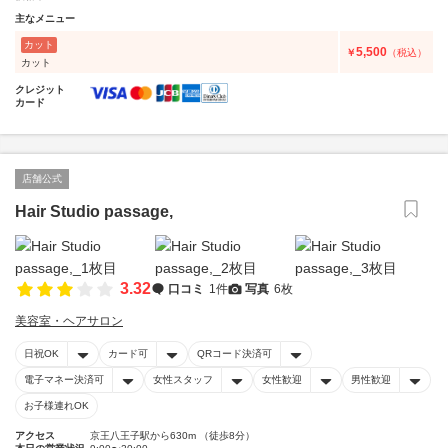
主なメニュー
カット
5,500
￥
（税込）
カット
クレジット
カード
店舗公式
Hair Studio passage,
3.32
口コミ
1件
写真
6枚
美容室・ヘアサロン
日祝OK
カード可
QRコード決済可
電子マネー決済可
女性スタッフ
女性歓迎
男性歓迎
お子様連れOK
アクセス
京王八王子駅から630m （徒歩8分）