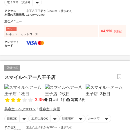
電子マネー決済可
アクセス
京王八王子駅から240m （徒歩4分）
本日の営業状況
11:00〜20:00
主なメニュー
カット
4,950
￥
（税込）
レギュラーカットコース
クレジット
カード
店舗公式
スマイルヘアー八王子店
3.35
口コミ
1件
写真
5枚
美容室・ヘアサロン
理容室・床屋
日祝OK
21時以降OK
駐車場有
カード可
アクセス
京王八王子駅から360m （徒歩5分）