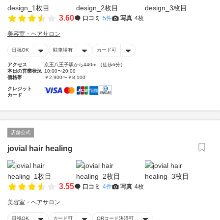
3.60
口コミ
5件
写真
4枚
美容室・ヘアサロン
日祝OK
駐車場有
カード可
アクセス
京王八王子駅から440m （徒歩6分）
本日の営業状況
10:00〜20:00
価格帯
￥2,900〜￥8,100
クレジット
カード
店舗公式
jovial hair healing
3.55
口コミ
4件
写真
4枚
美容室・ヘアサロン
日祝OK
カード可
QRコード決済可