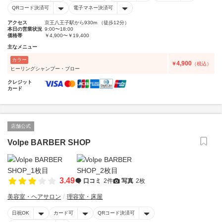
QRコード決済可
電子マネー決済可
アクセス
京王八王子駅から930m （徒歩12分）
本日の営業状況
9:00〜18:00
価格帯
￥4,900〜￥19,400
主なメニュー
カラー
4,900
￥
（税込）
ヒーリングシャンプー・ブロー
クレジット
カード
店舗公式
Volpe BARBER SHOP
3.49
口コミ
2件
写真
2枚
美容室・ヘアサロン
理容室・床屋
日祝OK
カード可
QRコード決済可