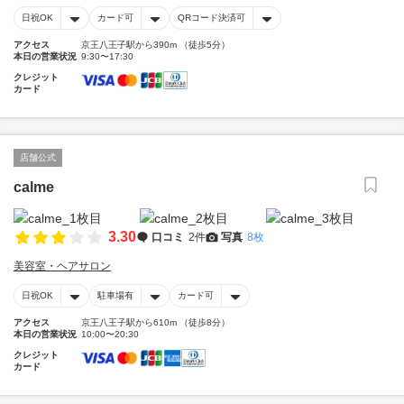
日祝OK
カード可
QRコード決済可
アクセス
京王八王子駅から390m （徒歩5分）
本日の営業状況
9:30〜17:30
クレジット
カード
店舗公式
calme
3.30
口コミ
2件
写真
8枚
美容室・ヘアサロン
日祝OK
駐車場有
カード可
アクセス
京王八王子駅から610m （徒歩8分）
本日の営業状況
10:00〜20:30
クレジット
カード