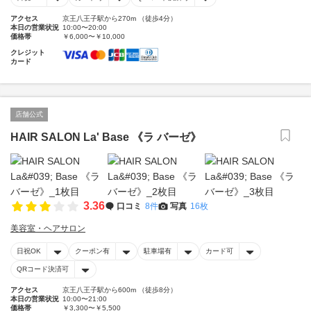
アクセス
京王八王子駅から270m （徒歩4分）
本日の営業状況
10:00〜20:00
価格帯
￥6,000〜￥10,000
クレジット
カード
店舗公式
HAIR SALON La' Base 《ラ バーゼ》
3.36
口コミ
8件
写真
16枚
美容室・ヘアサロン
日祝OK
クーポン有
駐車場有
カード可
QRコード決済可
アクセス
京王八王子駅から600m （徒歩8分）
本日の営業状況
10:00〜21:00
価格帯
￥3,300〜￥5,500