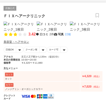
店舗公式
ＦＩＸヘアークリニック
3.42
口コミ
2件
写真
22枚
美容室・ヘアサロン
日祝OK
クーポン有
カード可
アクセス
京王八王子駅から130m （徒歩2分）
本日の営業状況
10:00〜20:00
価格帯
￥4,320〜￥11,880
主なメニュー
カット
4,320
￥
（税込）
カット
カラー
7,020
￥
（税込）
ノンジアミン・オーガニックカラー
クレジット
カード