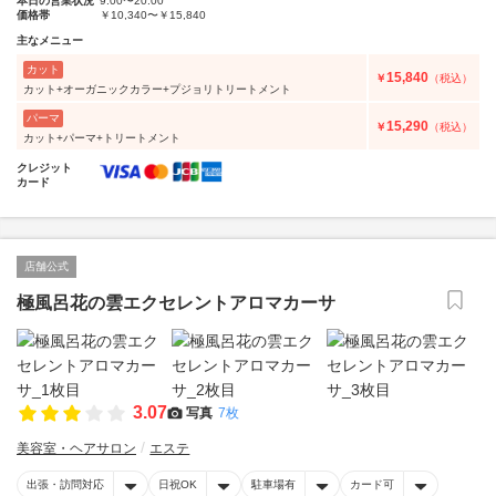
本日の営業状況
9:00〜20:00
価格帯
￥10,340〜￥15,840
主なメニュー
カット
15,840
￥
（税込）
カット+オーガニックカラー+プジョリトリートメント
パーマ
15,290
￥
（税込）
カット+パーマ+トリートメント
クレジット
カード
店舗公式
極風呂花の雲エクセレントアロマカーサ
3.07
写真
7枚
美容室・ヘアサロン
エステ
出張・訪問対応
日祝OK
駐車場有
カード可