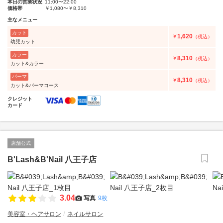
本日の営業状況
11:00〜22:00
価格帯
￥1,080〜￥8,310
主なメニュー
カット
1,620
￥
（税込）
幼児カット
カラー
8,310
￥
（税込）
カット&カラー
パーマ
8,310
￥
（税込）
カット&パーマコース
クレジット
カード
店舗公式
B'Lash&B'Nail 八王子店
3.04
写真
9枚
美容室・ヘアサロン
ネイルサロン