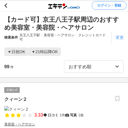
ログイン・登録
【カード可】京王八王子駅周辺のおすす
め美容室・美容院・ヘアサロン
京王八王子駅
美容室・ヘアサロン
クレジットカード
変更
検索条件
可
日祝OK
21時以降OK
99
件
店舗公式
クィーン２
3.33
口コミ
1件
写真
1枚
美容室・ヘアサロン