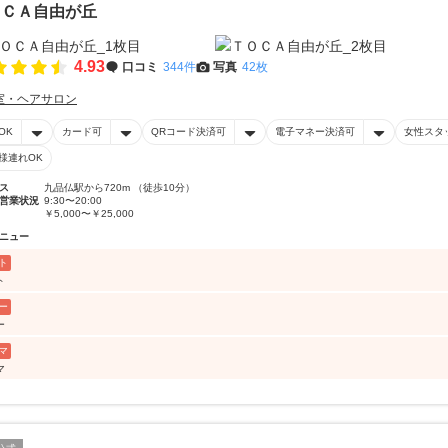
ＯＣＡ自由が丘
4.93
口コミ
344件
写真
42枚
室・ヘアサロン
OK
カード可
QRコード決済可
電子マネー決済可
女性スタ
様連れOK
ス
九品仏駅から720m （徒歩10分）
営業状況
9:30〜20:00
￥5,000〜￥25,000
ニュー
ト
ト
ー
ー
マ
マ