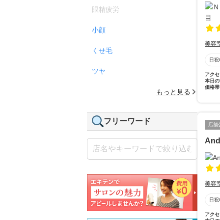
眼精疲労
小顔
美容
くせ毛
日祝
ツヤ
アクセ
本日の
価格帯
もっと見る
フリーワード
店舗
And
美容
日祝
アクセ