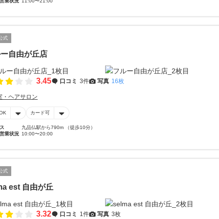
営業状況
11:00〜21:00
公式
ルー自由が丘店
3.45
口コミ
3件
写真
16枚
室・ヘアサロン
OK
カード可
ス
九品仏駅から790m （徒歩10分）
営業状況
10:00〜20:00
公式
ma est 自由が丘
3.32
口コミ
1件
写真
3枚