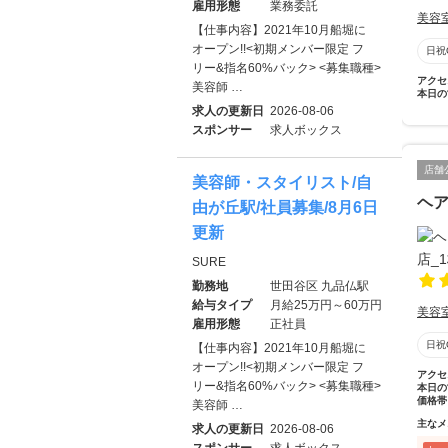
雇用形態
業務委託
美容
【仕事内容】2021年10月船堀に
オープン!!<初期メンバー限定 フ
日祝
リー&指名60%バック> <募集職種>
アクセ
美容師 …
本日の
求人の更新日
2026-08-06
スポンサー
求人ボックス
店舗
美容師・スタイリスト/自
ヘ
由が丘駅/社員募集/8月6日
更新
SURE
勤務地
世田谷区 九品仏駅
給与タイプ
月給25万円～60万円
美容
雇用形態
正社員
日祝
【仕事内容】2021年10月船堀に
オープン!!<初期メンバー限定 フ
アクセ
リー&指名60%バック> <募集職種>
本日の
価格帯
美容師 …
主なメ
求人の更新日
2026-08-06
スポンサー
求人ボックス