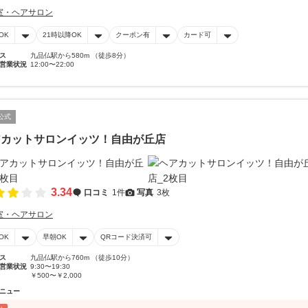
室・ヘアサロン
OK
21時以降OK
クーポン有
カード可
ス
九品仏駅から580m （徒歩8分）
営業状況
12:00〜22:00
公式
アカットサロンイッツ！自由が丘店
3.34
口コミ
1件
写真
3枚
室・ヘアサロン
OK
早朝OK
QRコード決済可
ス
九品仏駅から760m （徒歩10分）
営業状況
9:30〜19:30
￥500〜￥2,000
ニュー