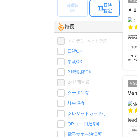
店舗
日時
日曜日
Ａ
指定
8/9
特長
美容
エキテン ネット予約
日祝
日祝OK
アクセ
本日の
早朝OK
21時以降OK
24時間営業
店舗
クーポン有
Me
駐車場有
クレジットカード可
美容
QRコード決済可
日祝
電子マネー決済可