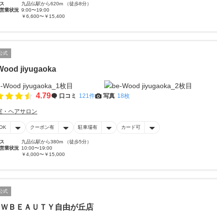
ス
九品仏駅から620m （徒歩8分）
営業状況
9:00〜19:00
￥6,600〜￥15,400
公式
Wood jiyugaoka
4.79
口コミ
121件
写真
18枚
室・ヘアサロン
OK
クーポン有
駐車場有
カード可
ス
九品仏駅から380m （徒歩5分）
営業状況
10:00〜19:00
￥4,000〜￥15,000
公式
ＥＷＢＥＡＵＴＹ自由が丘店