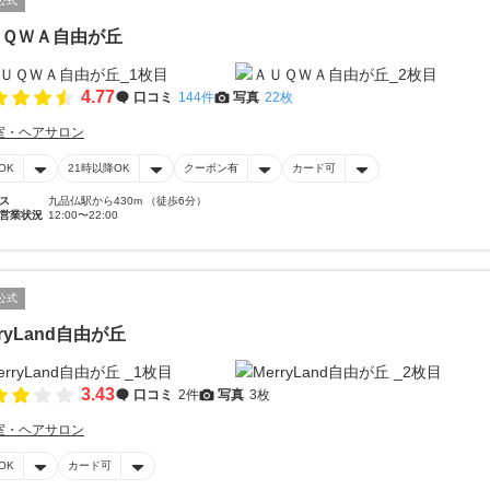
公式
ＵＱＷＡ自由が丘
4.77
口コミ
144件
写真
22枚
室・ヘアサロン
OK
21時以降OK
クーポン有
カード可
ス
九品仏駅から430m （徒歩6分）
営業状況
12:00〜22:00
公式
rryLand自由が丘
3.43
口コミ
2件
写真
3枚
室・ヘアサロン
OK
カード可