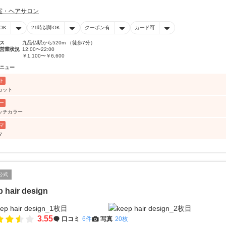
室・ヘアサロン
OK
21時以降OK
クーポン有
カード可
ス
九品仏駅から520m （徒歩7分）
営業状況
12:00〜22:00
￥1,100〜￥6,600
ニュー
ト
カット
ー
ッチカラー
マ
マ
公式
p hair design
3.55
口コミ
6件
写真
20枚