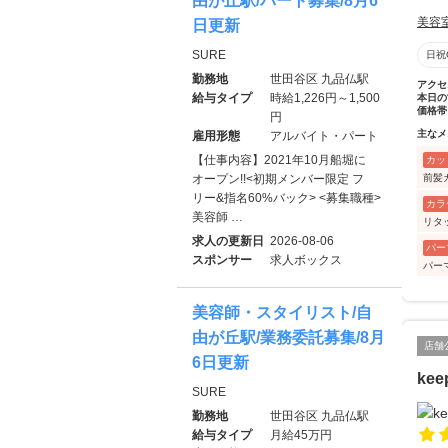
由が丘駅/パート募集/8月6
美容
日更新
SURE
日祝
勤務地
世田谷区 九品仏駅
アクセ
給与タイプ
時給1,226円～1,500
本日の
価格帯
円
主なメ
雇用形態
アルバイト・パート
【仕事内容】2021年10月船堀に
カッ
前髪
オープン!!<初期メンバー限定 フ
リー&指名60%バック> <募集職種>
カラ
美容師 …
リタ
求人の更新日
2026-08-06
パー
スポンサー
求人ボックス
パー
美容師・スタイリスト/自
由が丘駅/業務委託募集/8月
店舗
6日更新
kee
SURE
勤務地
世田谷区 九品仏駅
給与タイプ
月給45万円