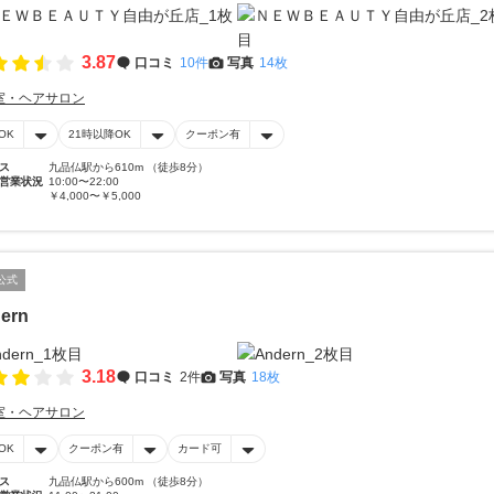
3.87
口コミ
10件
写真
14枚
室・ヘアサロン
OK
21時以降OK
クーポン有
ス
九品仏駅から610m （徒歩8分）
営業状況
10:00〜22:00
￥4,000〜￥5,000
公式
ern
3.18
口コミ
2件
写真
18枚
室・ヘアサロン
OK
クーポン有
カード可
ス
九品仏駅から600m （徒歩8分）