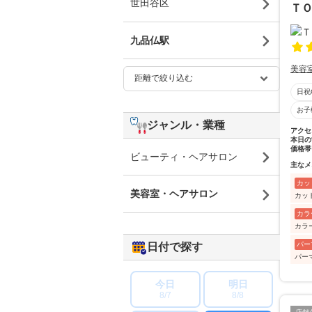
世田谷区
Ｔ
九品仏駅
美容
日祝
お子
ジャンル・業種
アクセ
本日の
価格帯
ビューティ・ヘアサロン
主なメ
カッ
美容室・ヘアサロン
カッ
カラ
カラ
パー
日付で探す
パー
今日
明日
8/7
8/8