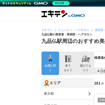
無料診断
エキテン
ビューティ・ヘアサロン
美容室
九品仏駅の美容室・美容院・ヘアサロン
九品仏駅周辺のおすすめ美
検索条
お店に行
来て
届けても
く
もらう
らう
日
エリア
261
件
東京都
店舗