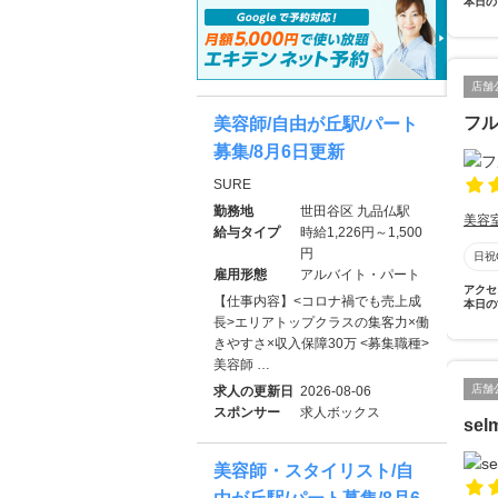
本日の
店舗
フ
美容師/自由が丘駅/パート
募集/8月6日更新
SURE
勤務地
世田谷区 九品仏駅
美容
給与タイプ
時給1,226円～1,500
円
日祝
雇用形態
アルバイト・パート
アクセ
【仕事内容】<コロナ禍でも売上成
本日の
長>エリアトップクラスの集客力×働
きやすさ×収入保障30万 <募集職種>
美容師 …
店舗
求人の更新日
2026-08-06
スポンサー
求人ボックス
sel
美容師・スタイリスト/自