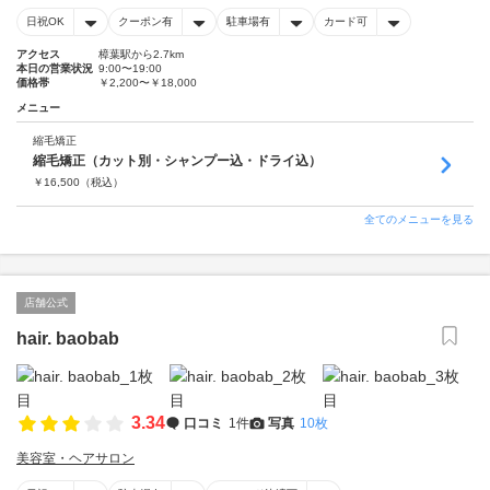
日祝OK
クーポン有
駐車場有
カード可
アクセス
樟葉駅から2.7km
本日の営業状況
9:00〜19:00
価格帯
￥2,200〜￥18,000
メニュー
縮毛矯正
縮毛矯正（カット別・シャンプー込・ドライ込）
￥
16,500
（税込）
全てのメニューを見る
店舗公式
hair. baobab
3.34
口コミ
1件
写真
10枚
美容室・ヘアサロン