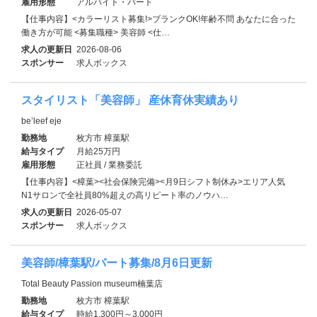
雇用形態
アルバイト・パート
【仕事内容】<カラーリスト募集!>ブランクOK!年齢不問 あなたに合った
働き方が可能 <募集職種> 美容師 <仕…
求人の更新日
2026-08-06
スポンサー
求人ボックス
スタイリスト「美容師」 産休育休実績あり
be’leef eje
勤務地
枚方市 樟葉駅
給与タイプ
月給25万円
雇用形態
正社員 / 業務委託
【仕事内容】<樟葉><社会保険完備><月9日シフト制休み>エリア人気
N1サロンで全社員80%超えの高リピート率のノウハ…
求人の更新日
2026-05-07
スポンサー
求人ボックス
美容師/樟葉駅/パート募集/8月6日更新
Total Beauty Passion museum楠葉店
勤務地
枚方市 樟葉駅
給与タイプ
時給1,300円～3,000円