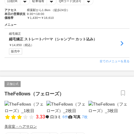
日祝OK
駐車場有
QRコード決済可
アクセス
樟葉駅から1.8km （徒歩24分）
本日の営業状況
9:30〜18:00
価格帯
￥1,430〜￥16,610
メニュー
縮毛矯正
縮毛矯正 ストレートパーマ（シャンプー カット込み）
￥
14,850
（税込）
販売中
全てのメニューを見る
店舗公式
TheFellows（フェローズ）
3.33
口コミ
6件
写真
7枚
美容室・ヘアサロン