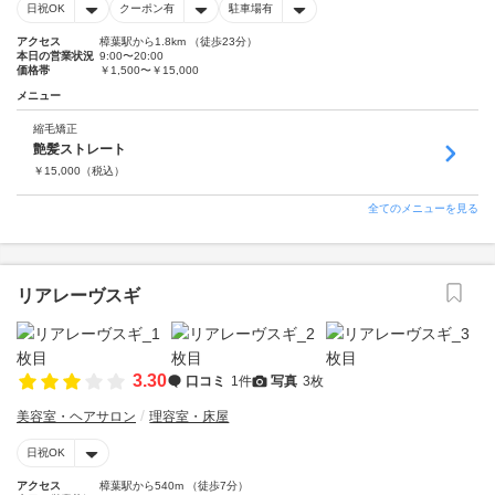
日祝OK
クーポン有
駐車場有
アクセス
樟葉駅から1.8km （徒歩23分）
本日の営業状況
9:00〜20:00
価格帯
￥1,500〜￥15,000
メニュー
縮毛矯正
艶髪ストレート
￥
15,000
（税込）
全てのメニューを見る
リアレーヴスギ
3.30
口コミ
1件
写真
3枚
美容室・ヘアサロン
理容室・床屋
日祝OK
アクセス
樟葉駅から540m （徒歩7分）