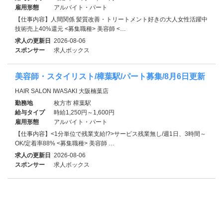
雇用形態
アルバイト・パート
【仕事内容】人間関係 髪質改善・トリートメント好きの大人女性活躍中
技術売上40%還元 <募集職種> 美容師 <…
求人の更新日
2026-08-06
スポンサー
求人ボックス
美容師・スタイリスト/樟葉駅/パート募集/8月6日更新
HAIR SALON IWASAKI 大阪楠葉店
勤務地
枚方市 樟葉駅
給与タイプ
時給1,250円～1,600円
雇用形態
アルバイト・パート
【仕事内容】<1分単位で残業支給!?>サービス残業無し/週1日、3時間～
OK/定着率88% <募集職種> 美容師 …
求人の更新日
2026-08-06
スポンサー
求人ボックス