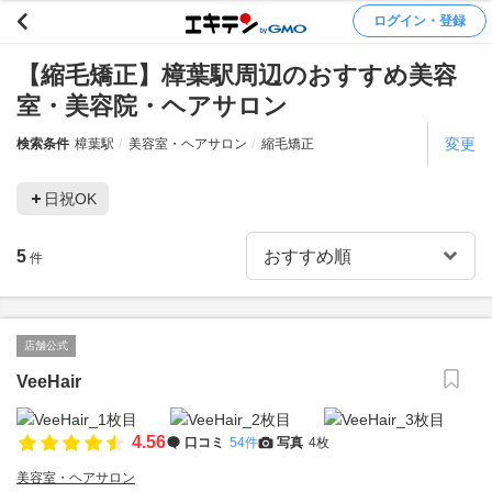
ログイン・登録
【縮毛矯正】樟葉駅周辺のおすすめ美容
室・美容院・ヘアサロン
変更
検索条件
樟葉駅
美容室・ヘアサロン
縮毛矯正
日祝OK
5
件
店舗公式
VeeHair
4.56
口コミ
54件
写真
4枚
美容室・ヘアサロン