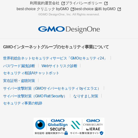
利用規約
運営会社
プライバシーポリシー
best choice クリニック byGMO
best choice 歯科 byGMO
©GMO DesignOne, Inc. All Rights reserved.
GMOインターネットグループのセキュリティ事業について
世界初総合ネットセキュリティサービス「GMOセキュリティ24」
パスワード漏洩診断
Webサイトリスク診断
セキュリティ相談AIチャットボット
実在証明・盗聴対策
サイバー攻撃対策（GMOサイバーセキュリティ byイエラエ）
サイバー攻撃対策（GMO Flatt Security）
なりすまし対策
セキュリティ事業の軌跡