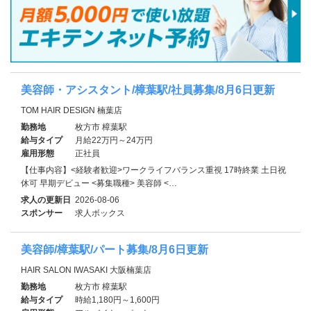
美容師・アシスタント/樟葉駅/社員募集/8月6日更新
TOM HAIR DESIGN 楠葉店
勤務地
枚方市 樟葉駅
給与タイプ
月給22万円～24万円
雇用形態
正社員
【仕事内容】<経験者歓迎>ワークライフバランス重視 17時終業 土日祝
休可 早期デビュー <募集職種> 美容師 <…
求人の更新日
2026-08-06
スポンサー
求人ボックス
美容師/樟葉駅/パート募集/8月6日更新
HAIR SALON IWASAKI 大阪楠葉店
勤務地
枚方市 樟葉駅
給与タイプ
時給1,180円～1,600円