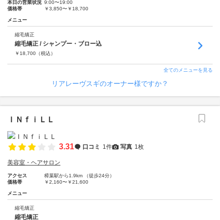
本日の営業状況
9:00〜19:00
価格帯
￥3,850〜￥18,700
メニュー
縮毛矯正
縮毛矯正 / シャンプー・ブロー込
￥
18,700
（税込）
全てのメニューを見る
リアレーヴスギのオーナー様ですか？
ＩＮｆｉＬＬ
3.31
口コミ
1件
写真
1枚
美容室・ヘアサロン
アクセス
樟葉駅から1.9km （徒歩24分）
価格帯
￥2,160〜￥21,600
メニュー
縮毛矯正
縮毛矯正