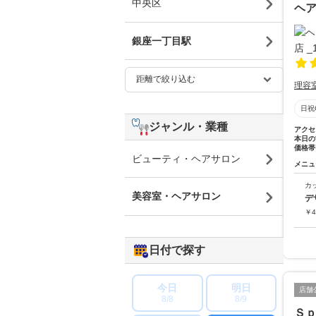
中央区
ヘア
銀座一丁目駅
理容
日祝
ジャンル・業種
アクセ
本日の
価格帯
ビューティ・ヘアサロン
メニュ
カ
美容室・ヘアサロン
デ
￥
4
日付で探す
今日
明日
店舗
8/8
8/9
Ｓ