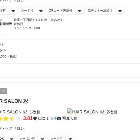
室・ヘアサロン
場有
カード可
QRコード決済可
電子マネー決済可
ス
銀座一丁目駅から140m （徒歩2分）
営業状況
定休日
￥5,500〜￥8,800
ー
ット
ット
,500
（税込）
公式
R SALON 彩
3.81
口コミ
5件
写真
6枚
室・ヘアサロン
OK
クーポン有
カード可