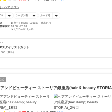
室・ヘアサロン
OK
クーポン有
カード可
ス
銀座一丁目駅から360m （徒歩5分）
営業状況
10:00〜20:00
￥1,620〜￥19,440
ー
ット
OPスタイリストカット
,560
（税込）
公式
アンドビューティー ストーリア銀座店(hair & beauty STORIA