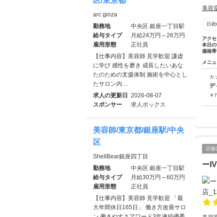
区/東京都
美容
arc ginza
日祝
勤務地
中央区 銀座一丁目駅
給与タイプ
月給24万円～26万円
アクセ
雇用形態
正社員
本日の
価格帯
【仕事内容】美容師 見学歓迎 謙虚
メニュ
に学び 感性を磨き 成長したいあな
たのための支援体制 施術を中心とし
カ
たサロン内…
デ
求人の更新日
2026-08-07
￥
7
スポンサー
求人ボックス
美容師/東京都/銀座駅/中央
区
店舗
ShellBear銀座四丁目
ーI
勤務地
中央区 銀座一丁目駅
給与タイプ
月給30万円～60万円
雇用形態
正社員
【仕事内容】美容師 見学歓迎 「最
大年間休日165日」 働き方改善サロ
ン 働きやすさアワード3年連続優秀