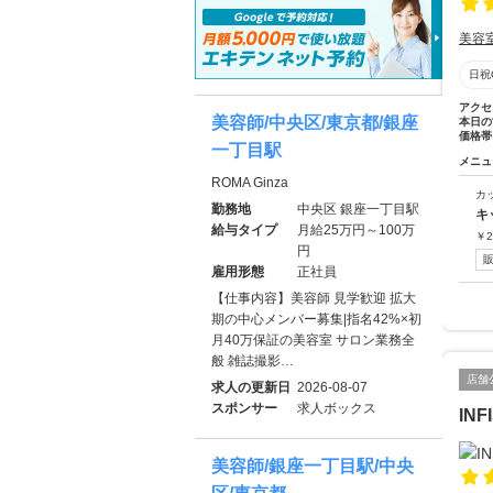
美容
日祝
アクセ
美容師/中央区/東京都/銀座
本日の
価格帯
一丁目駅
メニュ
ROMA Ginza
カ
勤務地
中央区 銀座一丁目駅
キ
給与タイプ
月給25万円～100万
￥
2
円
雇用形態
正社員
【仕事内容】美容師 見学歓迎 拡大
期の中心メンバー募集|指名42%×初
月40万保証の美容室 サロン業務全
般 雑誌撮影…
店舗
求人の更新日
2026-08-07
スポンサー
求人ボックス
INF
美容師/銀座一丁目駅/中央