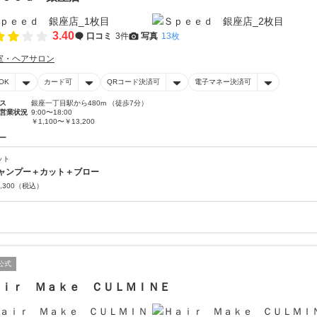
3.40
口コミ
3件
写真
13枚
室・ヘアサロン
OK
カード可
QRコード決済可
電子マネー決済可
ス
銀座一丁目駅から480m （徒歩7分）
営業状況
9:00〜18:00
￥1,100〜￥13,200
ー
ット
ャンプー＋カット＋ブロー
,300
（税込）
公式
ａｉｒ Ｍａｋｅ ＣＵＬＭＩＮＥ