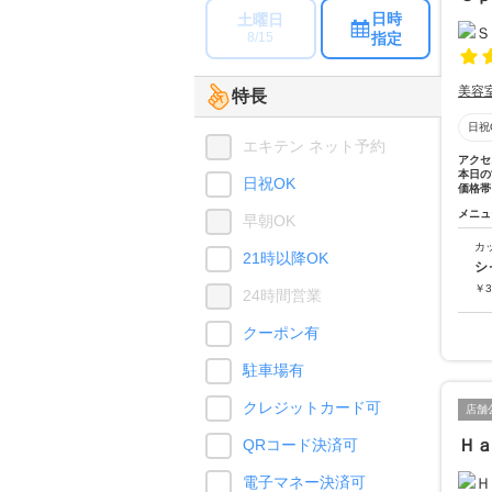
日時
土曜日
指定
8/15
美容
特長
日祝
エキテン ネット予約
アクセ
本日の
日祝OK
価格帯
メニュ
早朝OK
カ
21時以降OK
シ
￥
3
24時間営業
クーポン有
駐車場有
クレジットカード可
店舗
QRコード決済可
Ｈ
電子マネー決済可