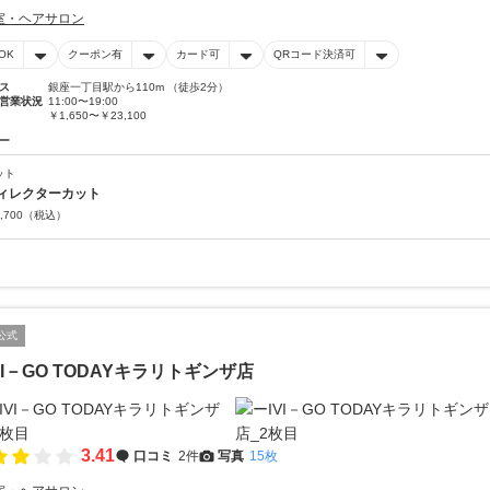
室・ヘアサロン
OK
クーポン有
カード可
QRコード決済可
ス
銀座一丁目駅から110m （徒歩2分）
営業状況
11:00〜19:00
￥1,650〜￥23,100
ー
ット
ィレクターカット
,700
（税込）
公式
VI－GO TODAYキラリトギンザ店
3.41
口コミ
2件
写真
15枚