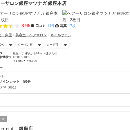
ーサロン銀座マツナガ 銀座本店
3.95
口コミ
14件
写真
17枚
室・床屋
美容室・ヘアサロン
ネイルサロン
OK
クーポン有
カード可
ス
銀座一丁目駅から61m （徒歩1分）
営業状況
10:00〜18:30
￥1,650〜￥6,000
ー
ット
ザインカット 50分
,730
（税込）
公式
ｐｅｅｄ 銀座店