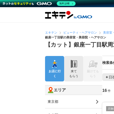
無料診断
エキテン
ビューティ・ヘアサロン
美容室
銀座一丁目駅の美容室・美容院・ヘアサロン
【カット】銀座一丁目駅周
検索条
お店に行
来て
届けても
く
もらう
らう
日
エリア
16
件
東京都
店舗