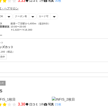
3.33
口コミ
1件
写真
30枚
室・ヘアサロン
OK
クーポン有
カード可
ス
銀座一丁目駅から400m （徒歩6分）
営業状況
10:00〜20:00
￥1,620〜￥18,360
ー
ット
ッズカット
,160
（税込）
販売中
公式
IS
3.30
口コミ
1件
写真
21枚