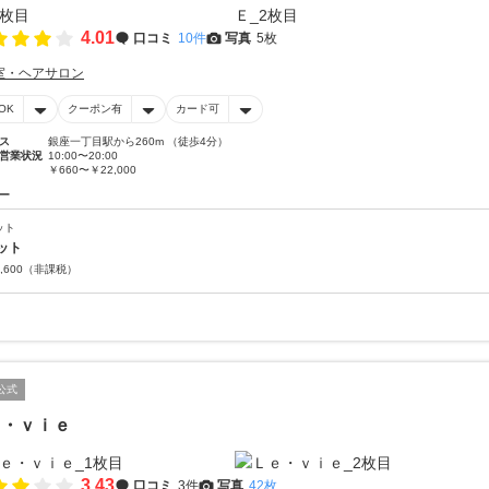
4.01
口コミ
10件
写真
5枚
室・ヘアサロン
OK
クーポン有
カード可
ス
銀座一丁目駅から260m （徒歩4分）
営業状況
10:00〜20:00
￥660〜￥22,000
ー
ット
ット
,600
（非課税）
公式
ｅ・ｖｉｅ
3.43
口コミ
3件
写真
42枚