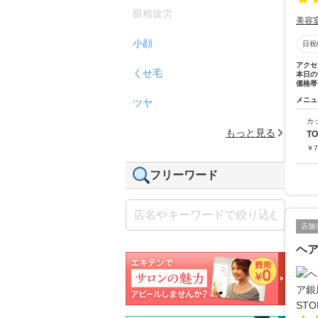
眼精疲労
美容
小顔
日祝
アクセ
くせ毛
本日の
価格帯
メニュ
ツヤ
カ
もっと見る
T
￥
7
フリーワード
店舗
ヘア