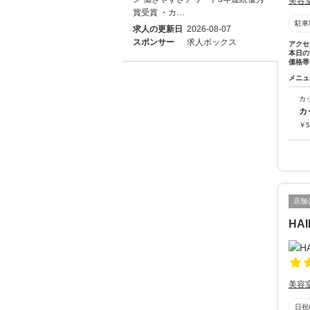
美容
賞受賞 ・カ…
駐車
求人の更新日
2026-08-07
スポンサー
求人ボックス
アクセ
本日の
価格帯
メニュ
カ
カ
￥
5
店舗
HAI
美容
日祝