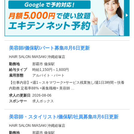
美容師/儀保駅/パート募集/8月6日更新
HAIR SALON IWASAKI 沖縄経塚店
勤務地
那覇市 儀保駅
給与タイプ
時給1,150円～1,600円
雇用形態
アルバイト・パート
【仕事内容】<週1～スキマワーク>サービス残業無し/週1日3時間～扶養
内勤務 定着率88% <募集職種> 美容師 …
求人の更新日
2026-08-06
スポンサー
求人ボックス
美容師・スタイリスト/儀保駅/社員募集/8月6日更新
HAIR SALON IWASAKI 沖縄経塚店
勤務地
那覇市 儀保駅