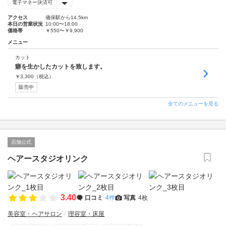
電子マネー決済可
アクセス
儀保駅から14.5km
本日の営業状況
10:00〜18:00
価格帯
￥550〜￥9,900
メニュー
カット
癖を生かしたカットを致します。
￥
3,300
（税込）
販売中
全てのメニューを見る
店舗公式
ヘアースタジオリンク
3.40
口コミ
4件
写真
4枚
美容室・ヘアサロン
理容室・床屋