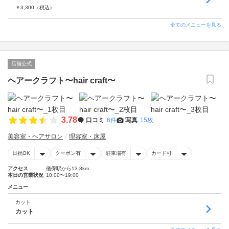
￥
3,300
（税込）
全てのメニューを見る
店舗公式
ヘアークラフト〜hair craft〜
3.78
口コミ
6件
写真
15枚
美容室・ヘアサロン
理容室・床屋
日祝OK
クーポン有
駐車場有
カード可
アクセス
儀保駅から13.8km
本日の営業状況
10:00〜19:00
メニュー
カット
カット