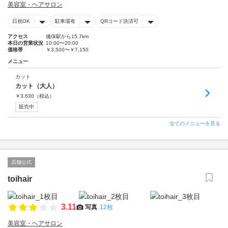
美容室・ヘアサロン
日祝OK
駐車場有
QRコード決済可
アクセス
儀保駅から15.7km
本日の営業状況
10:00〜20:00
価格帯
￥3,500〜￥7,150
メニュー
カット
カット（大人）
￥
3,630
（税込）
販売中
全てのメニューを見る
店舗公式
toihair
3.11
写真
12枚
美容室・ヘアサロン