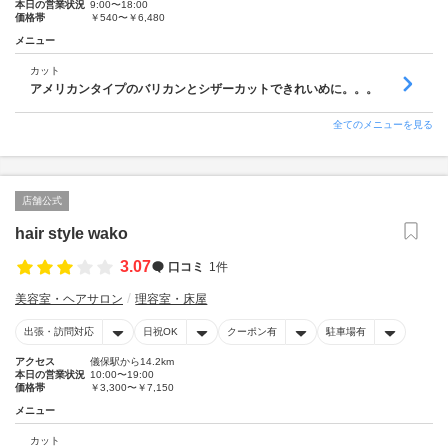
本日の営業状況
9:00〜18:00
価格帯
￥540〜￥6,480
メニュー
カット
アメリカンタイプのバリカンとシザーカットできれいめに。。。
全てのメニューを見る
店舗公式
hair style wako
3.07
口コミ
1件
美容室・ヘアサロン
理容室・床屋
出張・訪問対応
日祝OK
クーポン有
駐車場有
アクセス
儀保駅から14.2km
本日の営業状況
10:00〜19:00
価格帯
￥3,300〜￥7,150
メニュー
カット