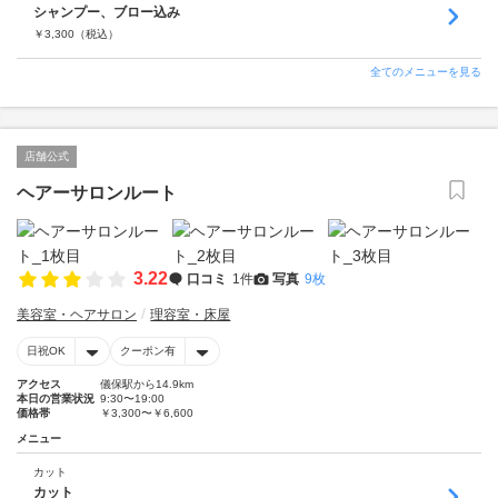
シャンプー、ブロー込み
￥
3,300
（税込）
全てのメニューを見る
店舗公式
ヘアーサロンルート
3.22
口コミ
1件
写真
9枚
美容室・ヘアサロン
理容室・床屋
日祝OK
クーポン有
アクセス
儀保駅から14.9km
本日の営業状況
9:30〜19:00
価格帯
￥3,300〜￥6,600
メニュー
カット
カット