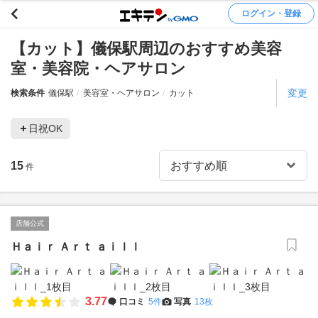
ログイン・登録
【カット】儀保駅周辺のおすすめ美容
室・美容院・ヘアサロン
変更
検索条件
儀保駅
美容室・ヘアサロン
カット
日祝OK
15
件
店舗公式
Ｈａｉｒ Ａｒｔ ａｉｌｌ
3.77
口コミ
5件
写真
13枚