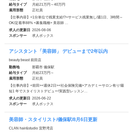
給与タイプ
月給21万円～40万円
雇用形態
正社員
【仕事内容】<1分単位で残業支給!?>サービス残業無し/週1日、3時間～
OK/定着率88% <募集職種> 美容師 …
求人の更新日
2026-08-06
スポンサー
求人ボックス
アシスタント「美容師」 デビューまで2年以内
beauty:beast 前田店
勤務地
那覇市 儀保駅
給与タイプ
月給23万円～
雇用形態
正社員
【仕事内容】<前田><週休2日><社会保険完備>アカデミーサロン有り!最
短1 年でスタイリストデビュー!実践型レッスン…
求人の更新日
2026-06-22
スポンサー
求人ボックス
美容師・スタイリスト/儀保駅/8月6日更新
CLAN hair&studio 宜野湾店