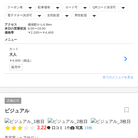
クーポン有
駐車場有
カード可
QRコード決済可
電子マネー決済可
女性歓迎
男性歓迎
アクセス
儀保駅から4.8km
本日の営業状況
9:00〜19:00
価格帯
￥2,200〜￥4,400
メニュー
カット
大人
￥
4,400
（税込）
販売中
全てのメニューを見る
店舗公式
ビジュアル
3.22
口コミ
1件
写真
19枚
美容室・ヘアサロン