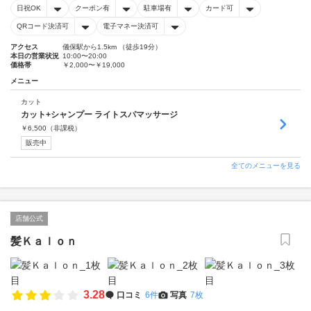
日祝OK
クーポン有
駐車場有
カード可
QRコード決済可
電子マネー決済可
アクセス
儀保駅から1.5km （徒歩19分）
本日の営業状況
10:00〜20:00
価格帯
￥2,000〜￥19,000
メニュー
カット
カット+シャンプー ライトスパマッサージ
￥
6,500
（非課税）
販売中
全てのメニューを見る
店舗公式
髪Ｋａｌｏｎ
3.28
口コミ
6件
写真
7枚