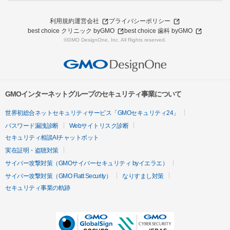
利用規約
運営会社
プライバシーポリシー
best choice クリニック byGMO
best choice 歯科 byGMO
©GMO DesignOne, Inc. All Rights reserved.
GMOインターネットグループのセキュリティ事業について
世界初総合ネットセキュリティサービス「GMOセキュリティ24」
パスワード漏洩診断
Webサイトリスク診断
セキュリティ相談AIチャットボット
実在証明・盗聴対策
サイバー攻撃対策（GMOサイバーセキュリティ byイエラエ）
サイバー攻撃対策（GMO Flatt Security）
なりすまし対策
セキュリティ事業の軌跡