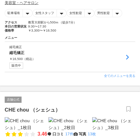
美容室・ヘアサロン
駐車場有
女性スタッフ
女性歓迎
男性歓迎
アクセス
教育大前駅から500m （徒歩7分）
本日の営業状況
9:30〜17:30
価格帯
￥3,300〜￥16,500
メニュー
縮毛矯正
縮毛矯正
￥
16,500
（税込）
販売中
全てのメニューを見る
店舗公式
CHE chou （シェシュ）
3.46
口コミ
17件
写真
13枚