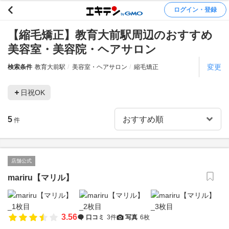
ログイン・登録
【縮毛矯正】教育大前駅周辺のおすすめ
美容室・美容院・ヘアサロン
変更
検索条件
教育大前駅
美容室・ヘアサロン
縮毛矯正
日祝OK
5
件
店舗公式
mariru【マリル】
3.56
口コミ
3件
写真
6枚