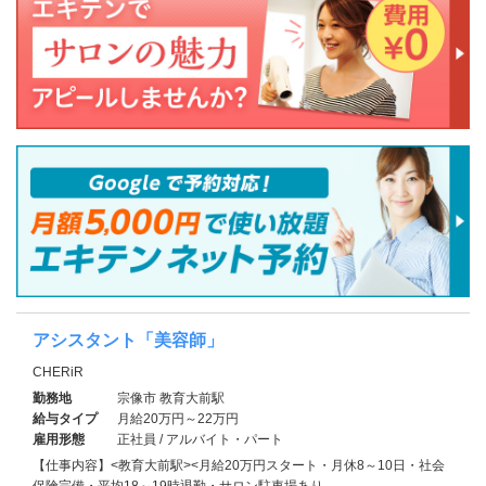
アシスタント「美容師」
CHERiR
勤務地
宗像市 教育大前駅
給与タイプ
月給20万円～22万円
雇用形態
正社員 / アルバイト・パート
【仕事内容】<教育大前駅><月給20万円スタート・月休8～10日・社会
保険完備・平均18～19時退勤・サロン駐車場あり…