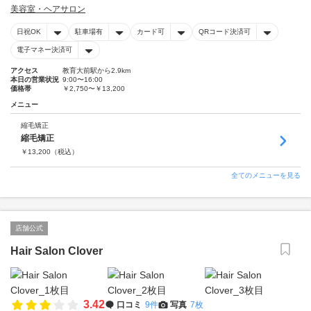
美容室・ヘアサロン
日祝OK
駐車場有
カード可
QRコード決済可
電子マネー決済可
アクセス
教育大前駅から2.9km
本日の営業状況
9:00〜16:00
価格帯
￥2,750〜￥13,200
メニュー
縮毛矯正
縮毛矯正
￥
13,200
（税込）
全てのメニューを見る
店舗公式
Hair Salon Clover
3.42
口コミ
9件
写真
7枚