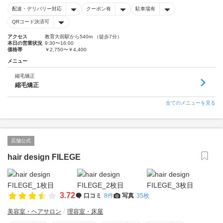
配達・デリバリー対応
クーポン有
駐車場有
QRコード決済可
アクセス
教育大前駅から540m （徒歩7分）
本日の営業状況
9:30〜16:00
価格帯
￥2,750〜￥4,400
メニュー
縮毛矯正
縮毛矯正
全てのメニューを見る
店舗公式
hair design FILEGE
3.72
口コミ
8件
写真
35枚
美容室・ヘアサロン
理容室・床屋