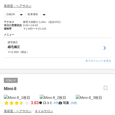
美容室・ヘアサロン
日祝OK
駐車場有
アクセス
教育大前駅から2km （徒歩25分）
本日の営業状況
9:00〜19:00
価格帯
￥1,080〜￥15,120
メニュー
縮毛矯正
縮毛矯正
￥
12,960
（税込）
全てのメニューを見る
店舗公式
Mimi-8
3.63
口コミ
4件
写真
16枚
美容室・ヘアサロン
ネイルサロン