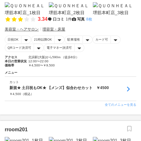
3.34
口コミ
1件
写真
8枚
美容室・ヘアサロン
理容室・床屋
日祝OK
21時以降OK
駐車場有
カード可
QRコード決済可
電子マネー決済可
アクセス
北浜駅(大阪)から590m （徒歩8分）
本日の営業状況
12:00〜22:00
価格帯
￥4,500〜￥9,500
メニュー
カット
新規★ 土日祝もOK★ 【メンズ】似合わせカット ￥4500
￥
4,500
（税込）
全てのメニューを見る
rroom201