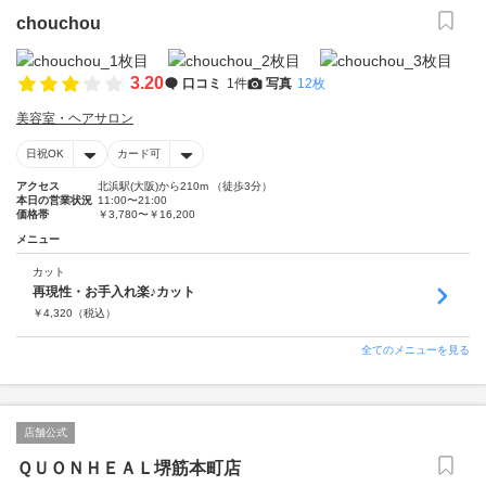
chouchou
3.20
口コミ
1件
写真
12枚
美容室・ヘアサロン
日祝OK
カード可
アクセス
北浜駅(大阪)から210m （徒歩3分）
本日の営業状況
11:00〜21:00
価格帯
￥3,780〜￥16,200
メニュー
カット
再現性・お手入れ楽♪カット
￥
4,320
（税込）
全てのメニューを見る
店舗公式
ＱＵＯＮＨＥＡＬ堺筋本町店