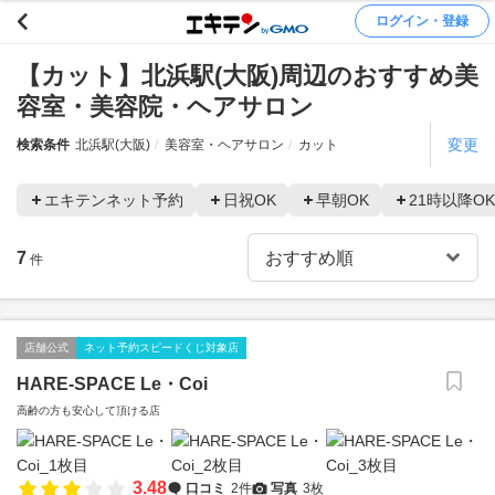
ログイン・登録
【カット】北浜駅(大阪)周辺のおすすめ美
容室・美容院・ヘアサロン
変更
検索条件
北浜駅(大阪)
美容室・ヘアサロン
カット
エキテンネット予約
日祝OK
早朝OK
21時以降OK
7
件
店舗公式
ネット予約スピードくじ対象店
HARE-SPACE Le・Coi
高齢の方も安心して頂ける店
3.48
口コミ
2件
写真
3枚