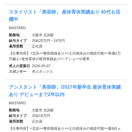
スタイリスト「美容師」 産休育休実績あり 40代も活
躍中
MASTARD
勤務地
大阪市 北浜駅
給与タイプ
月給20万円～24万円
雇用形態
正社員
【仕事内容】<北浜><整容国保あり><土日祝休みの相談可能><単価1万
円越え>産休育休の取得実績あり!ヘアショーや業界…
求人の更新日
2026-05-07
スポンサー
求人ボックス
アシスタント「美容師」/2027年新卒生 産休育休実績
あり デビューまで2年以内
MASTARD
勤務地
大阪市 北浜駅
給与タイプ
月給18万円
雇用形態
正社員
【仕事内容】<北浜><整容国保あり><土日祝休みの相談可能><最短6ヵ