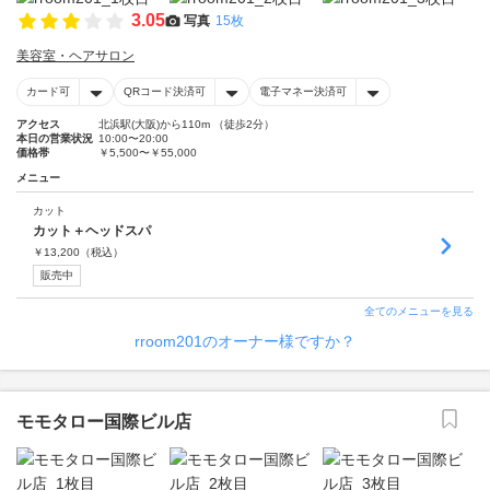
3.05
写真
15枚
美容室・ヘアサロン
カード可
QRコード決済可
電子マネー決済可
アクセス
北浜駅(大阪)から110m （徒歩2分）
本日の営業状況
10:00〜20:00
価格帯
￥5,500〜￥55,000
メニュー
カット
カット＋ヘッドスパ
￥
13,200
（税込）
販売中
全てのメニューを見る
rroom201のオーナー様ですか？
モモタロー国際ビル店