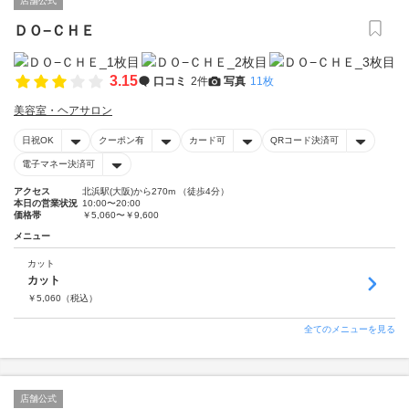
店舗公式
ＤＯ−ＣＨＥ
3.15
口コミ
2件
写真
11枚
美容室・ヘアサロン
日祝OK
クーポン有
カード可
QRコード決済可
電子マネー決済可
アクセス
北浜駅(大阪)から270m （徒歩4分）
本日の営業状況
10:00〜20:00
価格帯
￥5,060〜￥9,600
メニュー
カット
カット
￥
5,060
（税込）
全てのメニューを見る
店舗公式