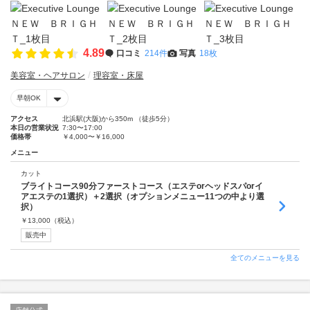
4.89
口コミ
214件
写真
18枚
美容室・ヘアサロン
理容室・床屋
早朝OK
アクセス
北浜駅(大阪)から350m （徒歩5分）
本日の営業状況
7:30〜17:00
価格帯
￥4,000〜￥16,000
メニュー
カット
ブライトコース90分ファーストコース（エステorヘッドスパorイ
アエステの1選択）＋2選択（オプションメニュー11つの中より選
択）
￥
13,000
（税込）
販売中
全てのメニューを見る