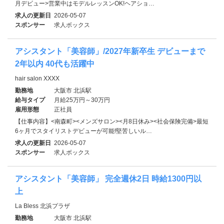
月デビュー>営業中はモデルレッスンOK!ヘアショ…
求人の更新日
2026-05-07
スポンサー
求人ボックス
アシスタント「美容師」/2027年新卒生 デビューまで
2年以内 40代も活躍中
hair salon XXXX
勤務地
大阪市 北浜駅
給与タイプ
月給25万円～30万円
雇用形態
正社員
【仕事内容】<南森町><メンズサロン><月8日休み><社会保険完備>最短
6ヶ月でスタイリストデビューが可能!堅苦しいル…
求人の更新日
2026-05-07
スポンサー
求人ボックス
アシスタント「美容師」 完全週休2日 時給1300円以
上
La Bless 北浜プラザ
勤務地
大阪市 北浜駅