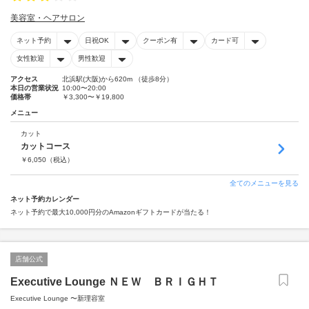
美容室・ヘアサロン
ネット予約
日祝OK
クーポン有
カード可
女性歓迎
男性歓迎
アクセス
北浜駅(大阪)から620m （徒歩8分）
本日の営業状況
10:00〜20:00
価格帯
￥3,300〜￥19,800
メニュー
カット
カットコース
￥
6,050
（税込）
全てのメニューを見る
ネット予約カレンダー
ネット予約で最大10,000円分のAmazonギフトカードが当たる！
店舗公式
Executive Lounge ＮＥＷ ＢＲＩＧＨＴ
Executive Lounge 〜新理容室