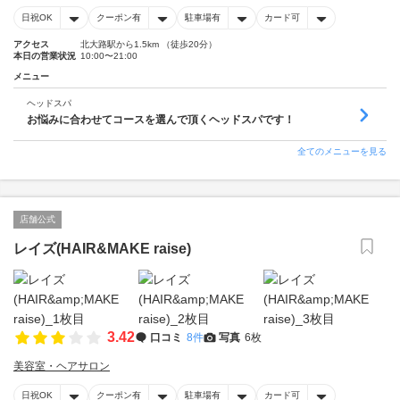
日祝OK
クーポン有
駐車場有
カード可
アクセス
北大路駅から1.5km （徒歩20分）
本日の営業状況
10:00〜21:00
メニュー
ヘッドスパ
お悩みに合わせてコースを選んで頂くヘッドスパです！
全てのメニューを見る
店舗公式
レイズ(HAIR&MAKE raise)
3.42
口コミ
8件
写真
6枚
美容室・ヘアサロン
日祝OK
クーポン有
駐車場有
カード可