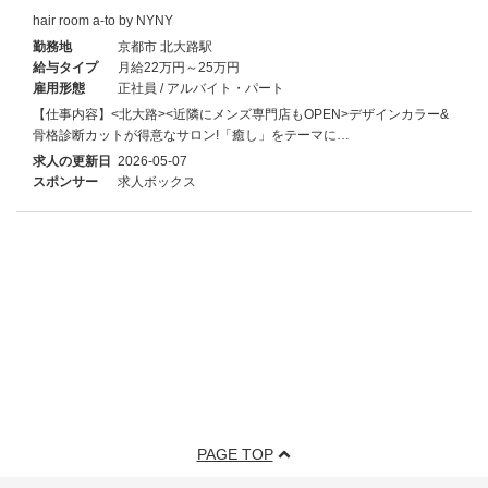
hair room a-to by NYNY
勤務地
京都市 北大路駅
給与タイプ
月給22万円～25万円
雇用形態
正社員 / アルバイト・パート
【仕事内容】<北大路><近隣にメンズ専門店もOPEN>デザインカラー&
骨格診断カットが得意なサロン!「癒し」をテーマに…
求人の更新日
2026-05-07
スポンサー
求人ボックス
PAGE TOP