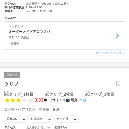
アクセス
北大路駅から930m （徒歩12分）
本日の営業状況
9:30〜19:00
価格帯
￥2,700〜￥12,850
メニュー
ヘッドスパ
オーダーメイドアロマスパ
￥
4,100
（税込）
販売中
全てのメニューを見る
店舗公式
クリブ
3.33
口コミ
6件
写真
27枚
美容室・ヘアサロン
理容室・床屋
日祝OK
駐車場有
カード可
アクセス
北大路駅から1.4km （徒歩17分）