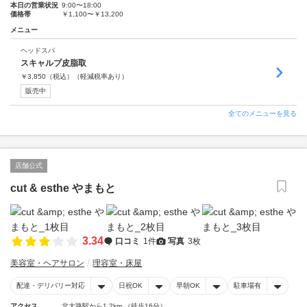
本日の営業状況
9:00〜18:00
価格帯
￥1,100〜￥13,200
メニュー
ヘッドスパ
スキャルプ皮脂取
￥
3,850
（税込）
（軽減税率あり）
販売中
全てのメニューを見る
店舗公式
cut & esthe やまもと
3.34
口コミ
1件
写真
3枚
美容室・ヘアサロン
理容室・床屋
配達・デリバリー対応
日祝OK
早朝OK
駐車場有
アクセス
北大路駅から1.2km （徒歩16分）