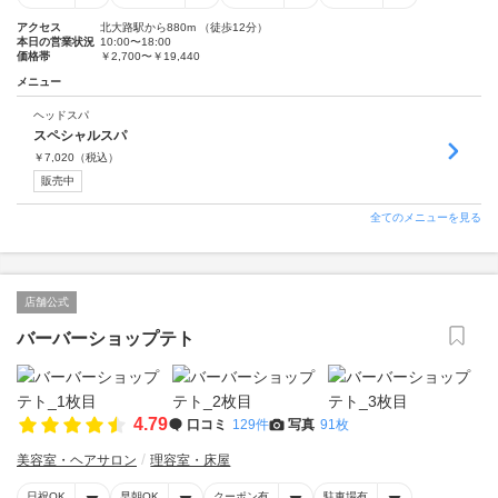
アクセス
北大路駅から880m （徒歩12分）
本日の営業状況
10:00〜18:00
価格帯
￥2,700〜￥19,440
メニュー
ヘッドスパ
スペシャルスパ
￥
7,020
（税込）
販売中
全てのメニューを見る
店舗公式
バーバーショップテト
4.79
口コミ
129件
写真
91枚
美容室・ヘアサロン
理容室・床屋
日祝OK
早朝OK
クーポン有
駐車場有