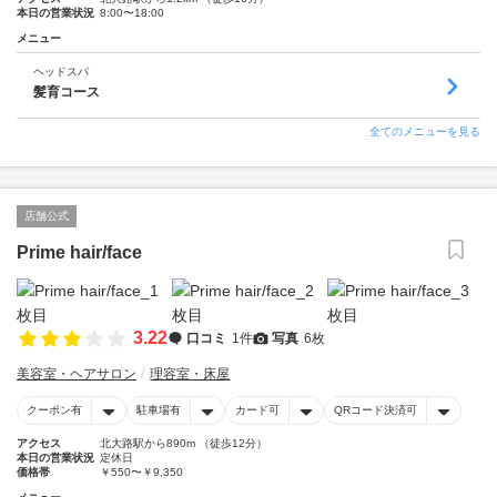
本日の営業状況
8:00〜18:00
メニュー
ヘッドスパ
髪育コース
全てのメニューを見る
店舗公式
Prime hair/face
3.22
口コミ
1件
写真
6枚
美容室・ヘアサロン
理容室・床屋
クーポン有
駐車場有
カード可
QRコード決済可
アクセス
北大路駅から890m （徒歩12分）
本日の営業状況
定休日
価格帯
￥550〜￥9,350