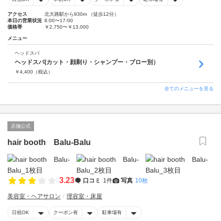
アクセス
北大路駅から930m （徒歩12分）
本日の営業状況
8:00〜17:00
価格帯
￥2,750〜￥13,000
メニュー
ヘッドスパ
ヘッドスパ(カット・顔剃り・シャンプー・ブロー別）
￥
4,400
（税込）
全てのメニューを見る
店舗公式
hair booth Balu-Balu
3.23
口コミ
1件
写真
10枚
美容室・ヘアサロン
理容室・床屋
日祝OK
クーポン有
駐車場有