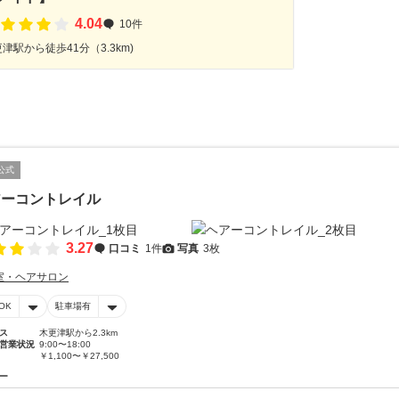
4.04
10件
津駅から徒歩41分（3.3km)
公式
アーコントレイル
3.27
口コミ
1件
写真
3枚
室・ヘアサロン
OK
駐車場有
ス
木更津駅から2.3km
営業状況
9:00〜18:00
￥1,100〜￥27,500
ー