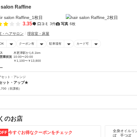
 salon Raffine
3.35
口コミ
3件
写真
6枚
室・ヘアサロン
理容室・床屋
OK
クーポン有
駐車場有
カード可
ス
木更津駅から6.1km
営業状況
10:00〜20:00
￥1,100〜￥13,800
ー
アセット・アレンジ
セット・アップ★
,700
（非課税）
くのお店
全身オイルリ
OFF
今すぐお得なクーポンをチェック
ぼ 手つぼ