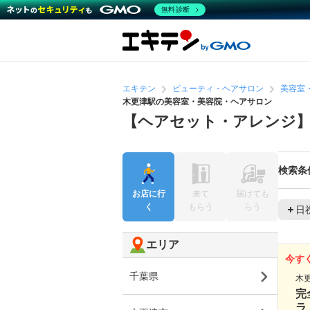
無料診断
エキテン
ビューティ・ヘアサロン
美容室
木更津駅の美容室・美容院・ヘアサロン
【ヘアセット・アレンジ】
検索条
お店に行
来て
届けても
く
もらう
らう
日
エリア
今す
千葉県
木
完
ラ