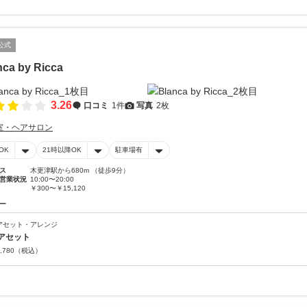
公式
nca by Ricca
3.26
口コミ
1件
写真
2枚
室・ヘアサロン
OK
21時以降OK
駐車場有
ス
木更津駅から680m （徒歩9分）
営業状況
10:00〜20:00
￥300〜￥15,120
ー
アセット・アレンジ
アセット
,780
（税込）