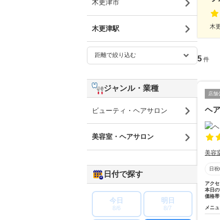
木更津市
木更
木更津駅
5
件
ジャンル・業種
店舗
ヘ
ビューティ・ヘアサロン
美容室・ヘアサロン
美容
日祝
日付で探す
アクセ
本日の
価格帯
今日
明日
8/6
8/7
メニュ