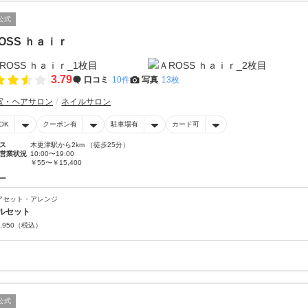
公式
OSS ｈａｉｒ
3.79
口コミ
10件
写真
13枚
室・ヘアサロン
ネイルサロン
OK
クーポン有
駐車場有
カード可
ス
木更津駅から2km （徒歩25分）
営業状況
10:00〜19:00
￥55〜￥15,400
ー
アセット・アレンジ
ルセット
,950
（税込）
公式