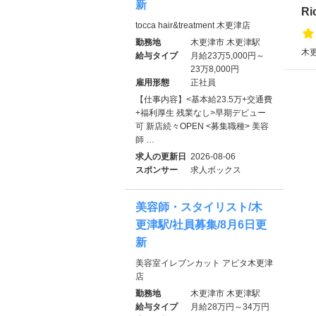
新
Ri
tocca hair&treatment 木更津店
勤務地
木更津市 木更津駅
木更
給与タイプ
月給23万5,000円～
23万8,000円
雇用形態
正社員
【仕事内容】<基本給23.5万+交通費
+福利厚生 残業なし>早期デビュー
可 新店続々OPEN <募集職種> 美容
師 …
求人の更新日
2026-08-06
スポンサー
求人ボックス
美容師・スタイリスト/木
更津駅/社員募集/8月6日更
新
美容室イレブンカット アピタ木更津
店
勤務地
木更津市 木更津駅
給与タイプ
月給28万円～34万円