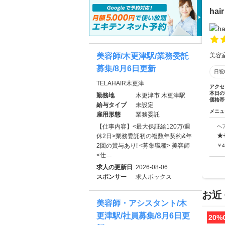
hair
美容師/木更津駅/業務委託
美容
募集/8月6日更新
日祝
TELAHAIR木更津
アクセ
本日の
勤務地
木更津市 木更津駅
価格帯
給与タイプ
未設定
メニュ
雇用形態
業務委託
【仕事内容】<最大保証給120万/週
ヘ
★
休2日>業務委託初の複数年契約&年
2回の賞与あり! <募集職種> 美容師
￥
4
<仕…
求人の更新日
2026-08-06
スポンサー
求人ボックス
お近
美容師・アシスタント/木
更津駅/社員募集/8月6日更
20%