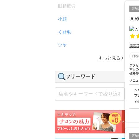
眼精疲労
店舗
ＡR
小顔
くせ毛
ツヤ
美容
日祝
もっと見る
アクセ
本日の
価格帯
フリーワード
メニュ
ヘ
フ
￥
4
店舗