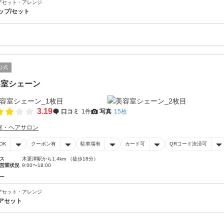
アセット・アレンジ
ップ/セット
公式
容室シェーン
3.19
口コミ
1件
写真
15枚
室・ヘアサロン
OK
クーポン有
駐車場有
カード可
QRコード決済可
ス
木更津駅から1.4km （徒歩18分）
営業状況
9:00〜18:00
ー
アセット・アレンジ
アセット