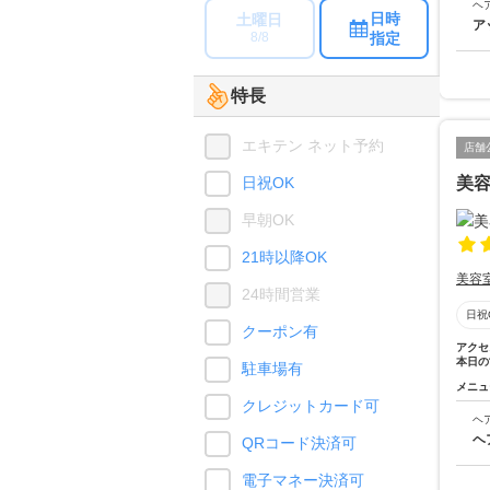
ヘ
日時
土曜日
ア
指定
8/8
特長
エキテン ネット予約
店舗
日祝OK
美
早朝OK
21時以降OK
美容
24時間営業
日祝
クーポン有
アクセ
本日の
駐車場有
メニュ
クレジットカード可
ヘ
ヘ
QRコード決済可
電子マネー決済可