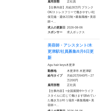
雇用形態
正社員
【仕事内容】月給28万円 ブランク
OK/ストレスフリーで働きやすい/社
保完備・週休2日制 <募集職種> 美容
師 <…
求人の更新日
2026-08-06
スポンサー
求人ボックス
美容師・アシスタント/木
更津駅/社員募集/8月6日更
新
Agu hair keys木更津
勤務地
木更津市 木更津駅
給与タイプ
月給20万640円～27
万200円
雇用形態
正社員
【仕事内容】<全国展開中!>ライフ
スタイルに応じて働けます!諦めてい
た働き方が叶う場所 <募集職種> 美
容師 <…
求人の更新日
2026-08-06