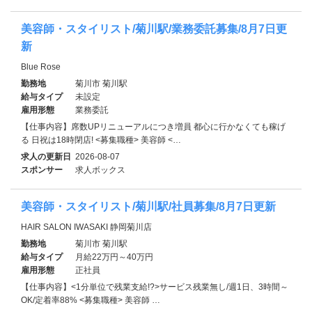
美容師・スタイリスト/菊川駅/業務委託募集/8月7日更
新
Blue Rose
勤務地
菊川市 菊川駅
給与タイプ
未設定
雇用形態
業務委託
【仕事内容】席数UPリニューアルにつき増員 都心に行かなくても稼げ
る 日祝は18時閉店! <募集職種> 美容師 <…
求人の更新日
2026-08-07
スポンサー
求人ボックス
美容師・スタイリスト/菊川駅/社員募集/8月7日更新
HAIR SALON IWASAKI 静岡菊川店
勤務地
菊川市 菊川駅
給与タイプ
月給22万円～40万円
雇用形態
正社員
【仕事内容】<1分単位で残業支給!?>サービス残業無し/週1日、3時間～
OK/定着率88% <募集職種> 美容師 …