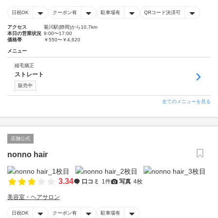
日祝OK
クーポン有
駐車場有
QRコード決済可
アクセス
菊川駅(静岡)から10.7km
本日の営業状況
9:00〜17:00
価格帯
￥550〜￥4,620
メニュー
縮毛矯正
ストレート
販売中
全てのメニューを見る
店舗公式
nonno hair
3.34
口コミ
1件
写真
4枚
美容室・ヘアサロン
日祝OK
クーポン有
駐車場有