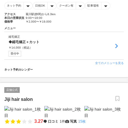
ネット予約
日祝OK
クーポン有
駐車場有
アクセス
菊川駅(静岡)から8.3km
本日の営業状況
9:00〜18:00
価格帯
￥2,000〜￥19,000
メニュー
縮毛矯正
◆縮毛矯正＋カット
￥
14,000
（税込）
受付中
全てのメニューを見る
ネット予約カレンダー
店舗公式
Jiji hair salon
3.27
口コミ
1件
写真
15枚