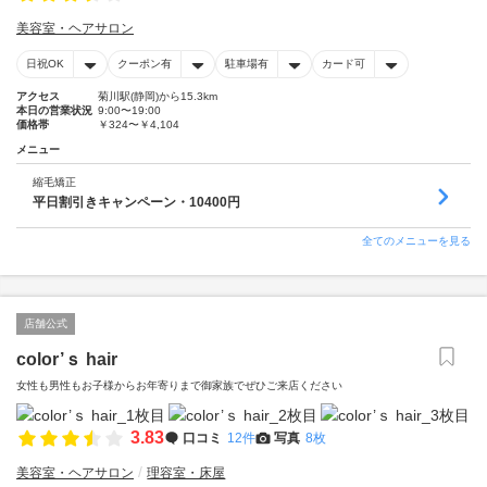
美容室・ヘアサロン
日祝OK
クーポン有
駐車場有
カード可
アクセス
菊川駅(静岡)から15.3km
本日の営業状況
9:00〜19:00
価格帯
￥324〜￥4,104
メニュー
縮毛矯正
平日割引きキャンペーン・10400円
全てのメニューを見る
店舗公式
color’ｓ hair
女性も男性もお子様からお年寄りまで御家族でぜひご来店ください
3.83
口コミ
12件
写真
8枚
美容室・ヘアサロン
理容室・床屋