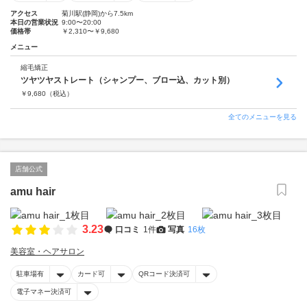
アクセス
菊川駅(静岡)から7.5km
本日の営業状況
9:00〜20:00
価格帯
￥2,310〜￥9,680
メニュー
縮毛矯正
ツヤツヤストレート（シャンプー、ブロー込、カット別）
￥
9,680
（税込）
全てのメニューを見る
店舗公式
amu hair
3.23
口コミ
1件
写真
16枚
美容室・ヘアサロン
駐車場有
カード可
QRコード決済可
電子マネー決済可