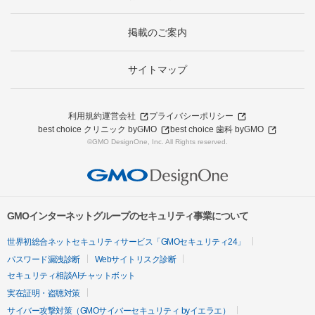
掲載のご案内
サイトマップ
利用規約
運営会社
プライバシーポリシー
best choice クリニック byGMO
best choice 歯科 byGMO
©GMO DesignOne, Inc. All Rights reserved.
GMOインターネットグループのセキュリティ事業について
世界初総合ネットセキュリティサービス「GMOセキュリティ24」
パスワード漏洩診断
Webサイトリスク診断
セキュリティ相談AIチャットボット
実在証明・盗聴対策
サイバー攻撃対策（GMOサイバーセキュリティ byイエラエ）