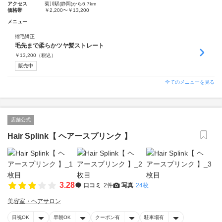
アクセス
菊川駅(静岡)から6.7km
価格帯
￥2,200〜￥13,200
メニュー
縮毛矯正
毛先まで柔らかツヤ髪ストレート
￥
13,200
（税込）
販売中
全てのメニューを見る
店舗公式
Hair Splink【 ヘアースプリンク 】
3.28
口コミ
2件
写真
24枚
美容室・ヘアサロン
日祝OK
早朝OK
クーポン有
駐車場有