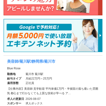
美容師/菊川駅/静岡県/菊川市
Blue Rose
勤務地
菊川市 菊川駅
給与タイプ
月給22万円～25万円
雇用形態
正社員
【仕事内容】美容師 見学歓迎 平均単価1万円・半個室の落ち着いた雰囲
気 都心まで行かなくても上質な技術が学べる ア…
求人の更新日
2026-08-07
スポンサー
求人ボックス