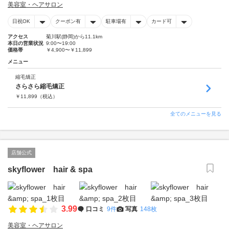
美容室・ヘアサロン
日祝OK
クーポン有
駐車場有
カード可
アクセス
菊川駅(静岡)から11.1km
本日の営業状況
9:00〜19:00
価格帯
￥4,900〜￥11,899
メニュー
縮毛矯正
さらさら縮毛矯正
￥
11,899
（税込）
全てのメニューを見る
店舗公式
skyflower hair & spa
3.99
口コミ
9件
写真
148枚
美容室・ヘアサロン