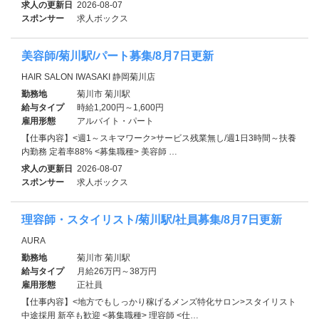
求人の更新日
2026-08-07
スポンサー
求人ボックス
美容師/菊川駅/パート募集/8月7日更新
HAIR SALON IWASAKI 静岡菊川店
勤務地
菊川市 菊川駅
給与タイプ
時給1,200円～1,600円
雇用形態
アルバイト・パート
【仕事内容】<週1～スキマワーク>サービス残業無し/週1日3時間～扶養
内勤務 定着率88% <募集職種> 美容師 …
求人の更新日
2026-08-07
スポンサー
求人ボックス
理容師・スタイリスト/菊川駅/社員募集/8月7日更新
AURA
勤務地
菊川市 菊川駅
給与タイプ
月給26万円～38万円
雇用形態
正社員
【仕事内容】<地方でもしっかり稼げるメンズ特化サロン>スタイリスト
中途採用 新卒も歓迎 <募集職種> 理容師 <仕…