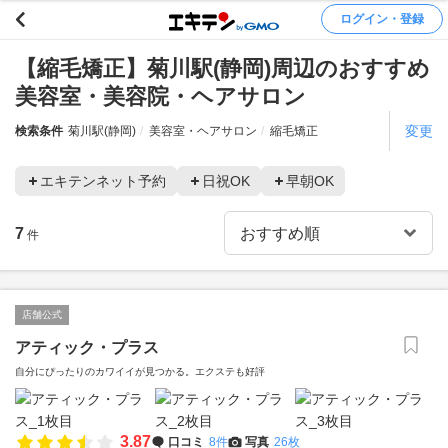
ログイン・登録
【縮毛矯正】菊川駅(静岡)周辺のおすすめ
美容室・美容院・ヘアサロン
変更
検索条件
菊川駅(静岡)
美容室・ヘアサロン
縮毛矯正
エキテンネット予約
日祝OK
早朝OK
7
件
店舗公式
アティック・プラス
自分にぴったりのカワイイが見つかる。エクステも好評
3.87
口コミ
8件
写真
26枚