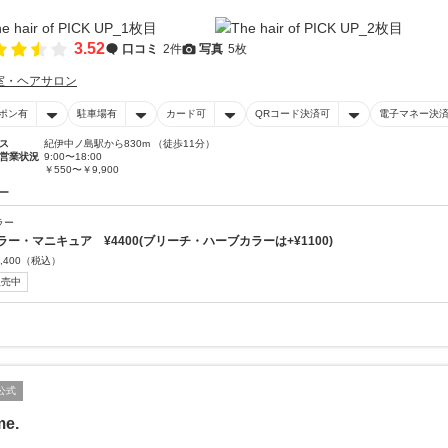
3.52
口コミ
2件
写真
5枚
室・ヘアサロン
ポン有
駐車場有
カード可
QRコード決済可
電子マネー決
ス
紀伊中ノ島駅から830m （徒歩11分）
営業状況
9:00〜18:00
￥550〜￥9,900
ー
ラー
ラー・マニキュア ¥4400(ブリーチ・ハーブカラーは+¥1100)
,400
（税込）
販売中
公式
me.