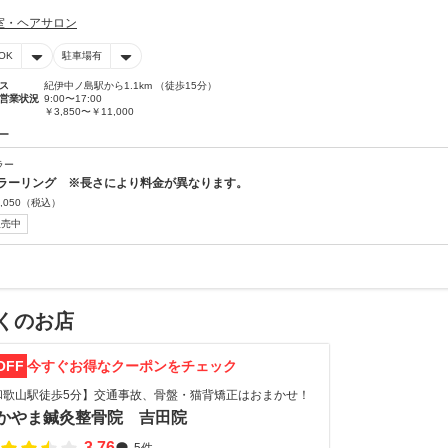
室・ヘアサロン
OK
駐車場有
ス
紀伊中ノ島駅から1.1km （徒歩15分）
営業状況
9:00〜17:00
￥3,850〜￥11,000
ー
ラー
ラーリング ※長さにより料金が異なります。
,050
（税込）
販売中
くのお店
OFF
今すぐお得なクーポンをチェック
和歌山駅徒歩5分】交通事故、骨盤・猫背矯正はおまかせ！
かやま鍼灸整骨院 吉田院
3.76
5件