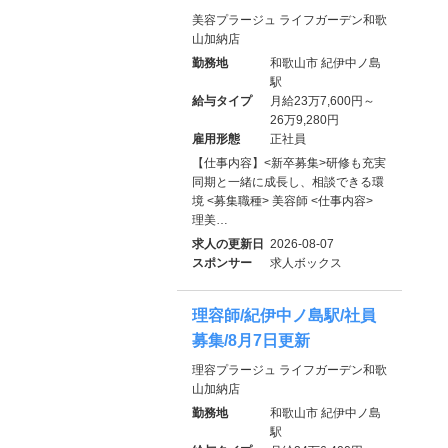
美容プラージュ ライフガーデン和歌
山加納店
勤務地
和歌山市 紀伊中ノ島
駅
給与タイプ
月給23万7,600円～
26万9,280円
雇用形態
正社員
【仕事内容】<新卒募集>研修も充実
同期と一緒に成長し、相談できる環
境 <募集職種> 美容師 <仕事内容>
理美…
求人の更新日
2026-08-07
スポンサー
求人ボックス
理容師/紀伊中ノ島駅/社員
募集/8月7日更新
理容プラージュ ライフガーデン和歌
山加納店
勤務地
和歌山市 紀伊中ノ島
駅