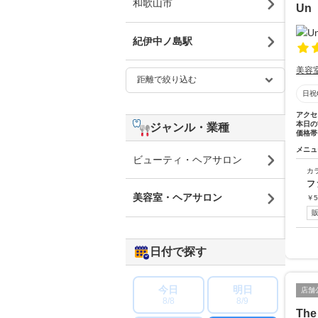
和歌山市
Un
紀伊中ノ島駅
美容
日祝
アクセ
本日の
ジャンル・業種
価格帯
メニュ
ビューティ・ヘアサロン
カ
フ
美容室・ヘアサロン
￥
5
日付で探す
今日
明日
店舗
8/8
8/9
The