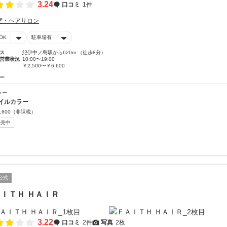
3.24
口コミ
1件
室・ヘアサロン
OK
駐車場有
ス
紀伊中ノ島駅から620m （徒歩8分）
営業状況
10:00〜19:00
￥2,500〜￥6,600
ー
ラー
イルカラー
,600
（非課税）
販売中
公式
ＩＴＨ ＨＡＩＲ
3.22
口コミ
2件
写真
2枚