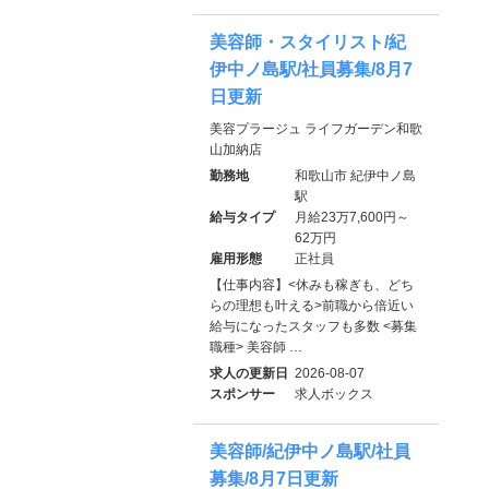
美容師・スタイリスト/紀
伊中ノ島駅/社員募集/8月7
日更新
美容プラージュ ライフガーデン和歌
山加納店
勤務地
和歌山市 紀伊中ノ島
駅
給与タイプ
月給23万7,600円～
62万円
雇用形態
正社員
【仕事内容】<休みも稼ぎも、どち
らの理想も叶える>前職から倍近い
給与になったスタッフも多数 <募集
職種> 美容師 …
求人の更新日
2026-08-07
スポンサー
求人ボックス
美容師/紀伊中ノ島駅/社員
募集/8月7日更新