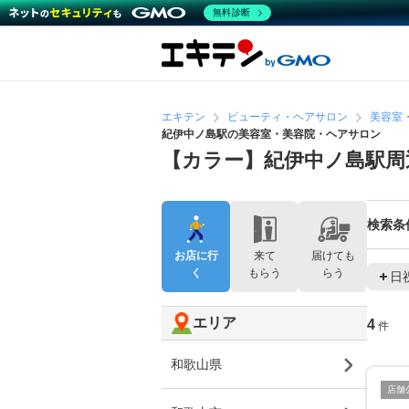
無料診断
エキテン
ビューティ・ヘアサロン
美容室
紀伊中ノ島駅の美容室・美容院・ヘアサロン
【カラー】紀伊中ノ島駅周
検索条
お店に行
来て
届けても
く
もらう
らう
日
エリア
4
件
和歌山県
店舗