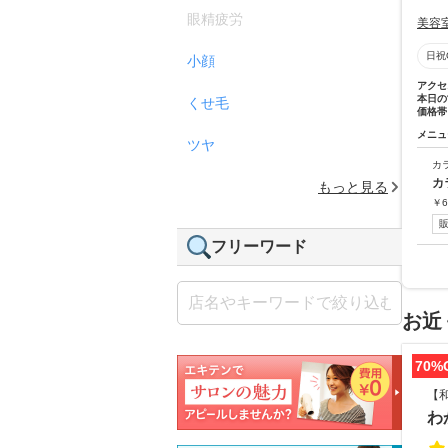
眼精疲労
美容
日祝
小顔
アクセ
本日の
くせ毛
価格帯
メニュ
ツヤ
カ
カ
もっと見る
￥
6
フリーワード
お近
70%
【
わ