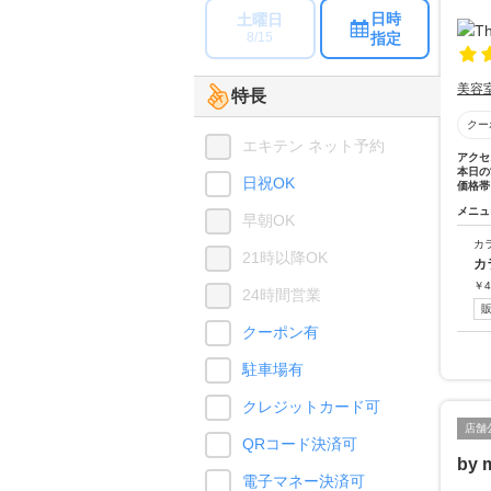
日時
土曜日
指定
8/15
美容
特長
クー
エキテン ネット予約
アクセ
本日の
日祝OK
価格帯
メニュ
早朝OK
カ
21時以降OK
カ
￥
4
24時間営業
クーポン有
駐車場有
クレジットカード可
店舗
QRコード決済可
by 
電子マネー決済可