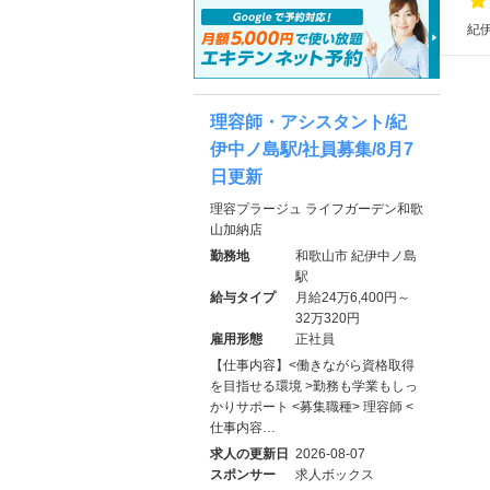
紀伊
理容師・アシスタント/紀
伊中ノ島駅/社員募集/8月7
日更新
理容プラージュ ライフガーデン和歌
山加納店
勤務地
和歌山市 紀伊中ノ島
駅
給与タイプ
月給24万6,400円～
32万320円
雇用形態
正社員
【仕事内容】<働きながら資格取得
を目指せる環境 >勤務も学業もしっ
かりサポート <募集職種> 理容師 <
仕事内容…
求人の更新日
2026-08-07
スポンサー
求人ボックス