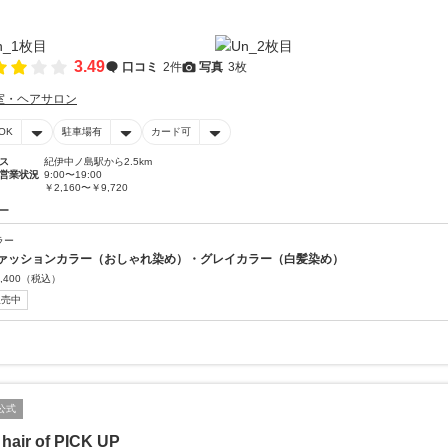
3.49
口コミ
2件
写真
3枚
室・ヘアサロン
OK
駐車場有
カード可
ス
紀伊中ノ島駅から2.5km
営業状況
9:00〜19:00
￥2,160〜￥9,720
ー
ラー
ァッションカラー（おしゃれ染め）・グレイカラー（白髪染め）
,400
（税込）
販売中
公式
 hair of PICK UP