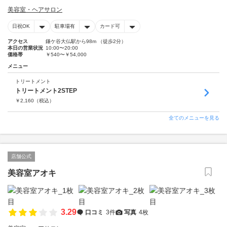
美容室・ヘアサロン
日祝OK
駐車場有
カード可
アクセス
鎌ケ谷大仏駅から98m （徒歩2分）
本日の営業状況
10:00〜20:00
価格帯
￥540〜￥54,000
メニュー
トリートメント
トリートメント2STEP
￥
2,160
（税込）
全てのメニューを見る
店舗公式
美容室アオキ
3.29
口コミ
3件
写真
4枚