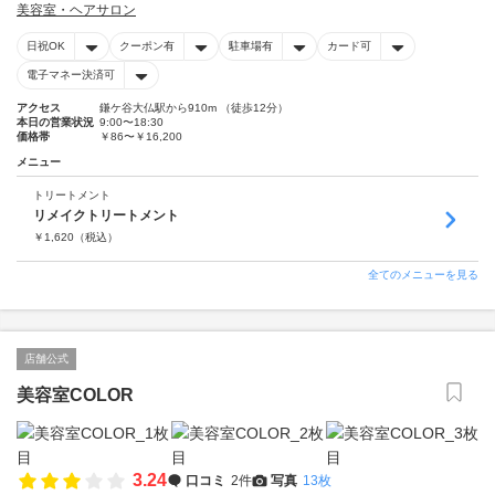
美容室・ヘアサロン
日祝OK
クーポン有
駐車場有
カード可
電子マネー決済可
アクセス
鎌ケ谷大仏駅から910m （徒歩12分）
本日の営業状況
9:00〜18:30
価格帯
￥86〜￥16,200
メニュー
トリートメント
リメイクトリートメント
￥
1,620
（税込）
全てのメニューを見る
店舗公式
美容室COLOR
3.24
口コミ
2件
写真
13枚