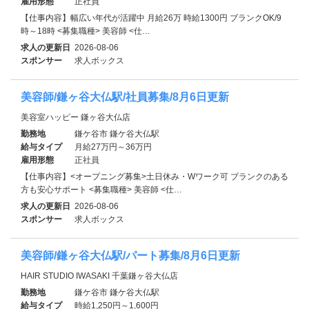
雇用形態
正社員
【仕事内容】幅広い年代が活躍中 月給26万 時給1300円 ブランクOK/9
時～18時 <募集職種> 美容師 <仕…
求人の更新日
2026-08-06
スポンサー
求人ボックス
美容師/鎌ヶ谷大仏駅/社員募集/8月6日更新
美容室ハッピー 鎌ヶ谷大仏店
勤務地
鎌ケ谷市 鎌ケ谷大仏駅
給与タイプ
月給27万円～36万円
雇用形態
正社員
【仕事内容】<オープニング募集>土日休み・Wワーク可 ブランクのある
方も安心サポート <募集職種> 美容師 <仕…
求人の更新日
2026-08-06
スポンサー
求人ボックス
美容師/鎌ヶ谷大仏駅/パート募集/8月6日更新
HAIR STUDIO IWASAKI 千葉鎌ヶ谷大仏店
勤務地
鎌ケ谷市 鎌ケ谷大仏駅
給与タイプ
時給1,250円～1,600円