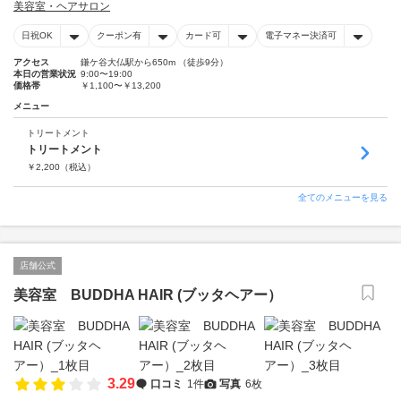
美容室・ヘアサロン
日祝OK
クーポン有
カード可
電子マネー決済可
アクセス
鎌ケ谷大仏駅から650m （徒歩9分）
本日の営業状況
9:00〜19:00
価格帯
￥1,100〜￥13,200
メニュー
トリートメント
トリートメント
￥
2,200
（税込）
全てのメニューを見る
店舗公式
美容室 BUDDHA HAIR (ブッタヘアー）
3.29
口コミ
1件
写真
6枚