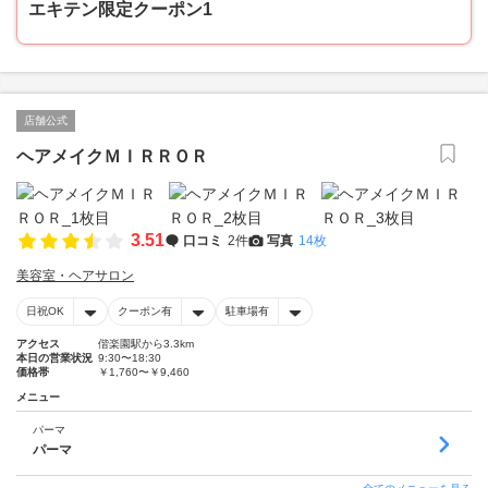
エキテン限定クーポン1
店舗公式
ヘアメイクＭＩＲＲＯＲ
3.51
口コミ
2件
写真
14枚
美容室・ヘアサロン
日祝OK
クーポン有
駐車場有
アクセス
偕楽園駅から3.3km
本日の営業状況
9:30〜18:30
価格帯
￥1,760〜￥9,460
メニュー
パーマ
パーマ