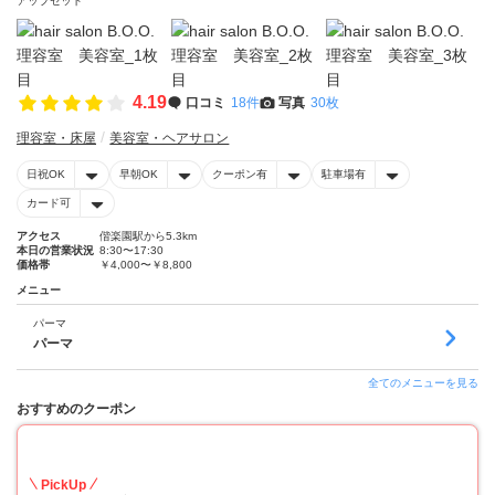
アップセット
4.19
口コミ
18件
写真
30枚
理容室・床屋
美容室・ヘアサロン
日祝OK
早朝OK
クーポン有
駐車場有
カード可
アクセス
偕楽園駅から5.3km
本日の営業状況
8:30〜17:30
価格帯
￥4,000〜￥8,800
メニュー
パーマ
パーマ
全てのメニューを見る
おすすめのクーポン
50
PickUp