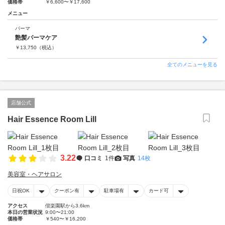
価格帯
￥6,600〜￥17,600
メニュー
パーマ
艶髪パーマケア
￥
13,750
（税込）
全てのメニューを見る
店舗公式
Hair Essence Room Lill
3.22
口コミ
1件
写真
14枚
美容室・ヘアサロン
日祝OK
クーポン有
駐車場有
カード可
アクセス
偕楽園駅から3.6km
本日の営業状況
9:00〜21:00
価格帯
￥540〜￥16,200