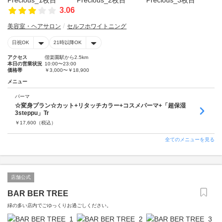
3.06
美容室・ヘアサロン
セルフホワイトニング
日祝OK
21時以降OK
アクセス
偕楽園駅から2.5km
本日の営業状況
10:00〜23:00
価格帯
￥3,000〜￥18,900
メニュー
パーマ
☆変身プラン☆カット+リタッチカラー+コスメパーマ+「超保湿
3steppu」Tr
￥
17,600
（税込）
全てのメニューを見る
店舗公式
BAR BER TREE
緑の多い店内でごゆっくりお過ごしください。