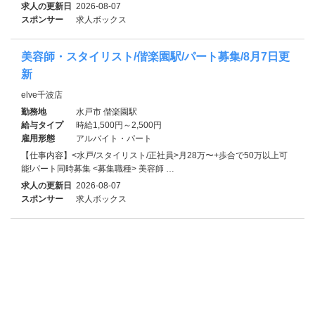
求人の更新日
2026-08-07
スポンサー
求人ボックス
美容師・スタイリスト/偕楽園駅/パート募集/8月7日更
新
elve千波店
勤務地
水戸市 偕楽園駅
給与タイプ
時給1,500円～2,500円
雇用形態
アルバイト・パート
【仕事内容】<水戸/スタイリスト/正社員>月28万〜+歩合で50万以上可
能!パート同時募集 <募集職種> 美容師 …
求人の更新日
2026-08-07
スポンサー
求人ボックス