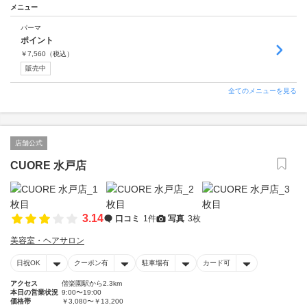
メニュー
パーマ
ポイント
￥
7,560
（税込）
販売中
全てのメニューを見る
店舗公式
CUORE 水戸店
3.14
口コミ
1件
写真
3枚
美容室・ヘアサロン
日祝OK
クーポン有
駐車場有
カード可
アクセス
偕楽園駅から2.3km
本日の営業状況
9:00〜19:00
価格帯
￥3,080〜￥13,200