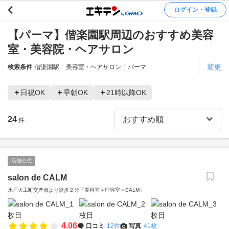
ログイン・登録
【パーマ】偕楽園駅周辺のおすすめ美容
室・美容院・ヘアサロン
変更
検索条件
偕楽園駅
美容室・ヘアサロン
パーマ
日祝OK
早朝OK
21時以降OK
24
件
店舗公式
salon de CALM
水戸大工町交差点より徒歩２分「美容室＋理容室＝CALM」
4.06
口コミ
12件
写真
41枚