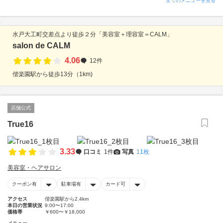
全てのメニューを見る
水戸大工町交差点より徒歩２分「美容室＋理容室＝CALM」
salon de CALM
4.06
12件
偕楽園駅から徒歩13分（1km)
店舗公式
True16
3.33
口コミ
1件
写真
11枚
美容室・ヘアサロン
クーポン有
駐車場有
カード可
アクセス
偕楽園駅から2.4km
本日の営業状況
9:00〜17:00
価格帯
￥600〜￥18,000