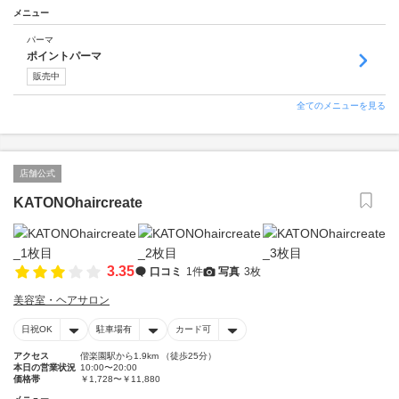
メニュー
パーマ
ポイントパーマ
販売中
全てのメニューを見る
店舗公式
KATONOhaircreate
3.35
口コミ
1件
写真
3枚
美容室・ヘアサロン
日祝OK
駐車場有
カード可
アクセス
偕楽園駅から1.9km （徒歩25分）
本日の営業状況
10:00〜20:00
価格帯
￥1,728〜￥11,880