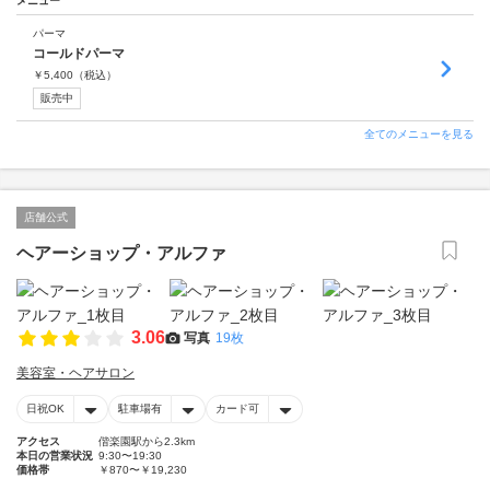
メニュー
パーマ
コールドパーマ
￥
5,400
（税込）
販売中
全てのメニューを見る
店舗公式
ヘアーショップ・アルファ
3.06
写真
19枚
美容室・ヘアサロン
日祝OK
駐車場有
カード可
アクセス
偕楽園駅から2.3km
本日の営業状況
9:30〜19:30
価格帯
￥870〜￥19,230