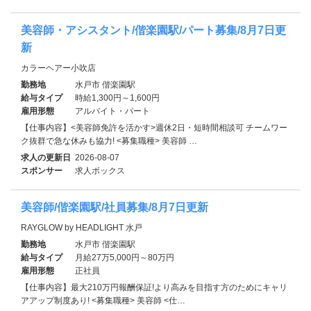
美容師・アシスタント/偕楽園駅/パート募集/8月7日更
新
カラーヘアー小吹店
勤務地
水戸市 偕楽園駅
給与タイプ
時給1,300円～1,600円
雇用形態
アルバイト・パート
【仕事内容】<美容師免許を活かす>週休2日・短時間相談可 チームワー
ク抜群で急な休みも協力! <募集職種> 美容師 …
求人の更新日
2026-08-07
スポンサー
求人ボックス
美容師/偕楽園駅/社員募集/8月7日更新
RAYGLOW by HEADLIGHT 水戸
勤務地
水戸市 偕楽園駅
給与タイプ
月給27万5,000円～80万円
雇用形態
正社員
【仕事内容】最大210万円報酬保証!より高みを目指す方のためにキャリ
アアップ制度あり! <募集職種> 美容師 <仕…