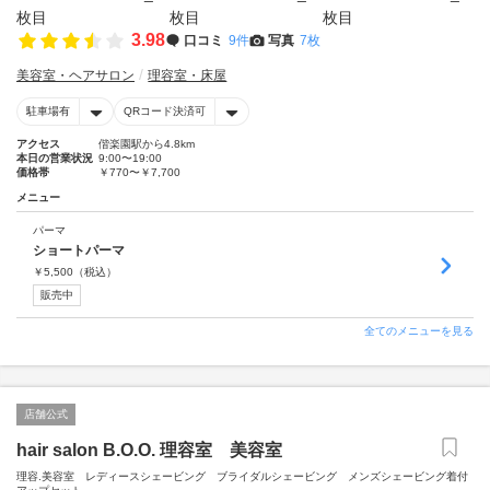
3.98
口コミ
9件
写真
7枚
美容室・ヘアサロン
理容室・床屋
駐車場有
QRコード決済可
アクセス
偕楽園駅から4.8km
本日の営業状況
9:00〜19:00
価格帯
￥770〜￥7,700
メニュー
パーマ
ショートパーマ
￥
5,500
（税込）
販売中
全てのメニューを見る
店舗公式
hair salon B.O.O. 理容室 美容室
理容.美容室 レディースシェービング ブライダルシェービング メンズシェービング着付