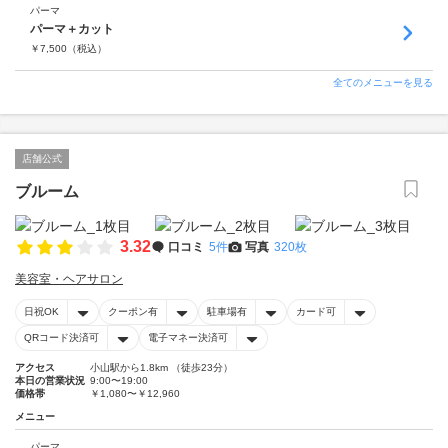
パーマ
パーマ＋カット
￥
7,500
（税込）
全てのメニューを見る
店舗公式
ブルーム
3.32
口コミ
5件
写真
320枚
美容室・ヘアサロン
日祝OK
クーポン有
駐車場有
カード可
QRコード決済可
電子マネー決済可
アクセス
小山駅から1.8km （徒歩23分）
本日の営業状況
9:00〜19:00
価格帯
￥1,080〜￥12,960
メニュー
パーマ