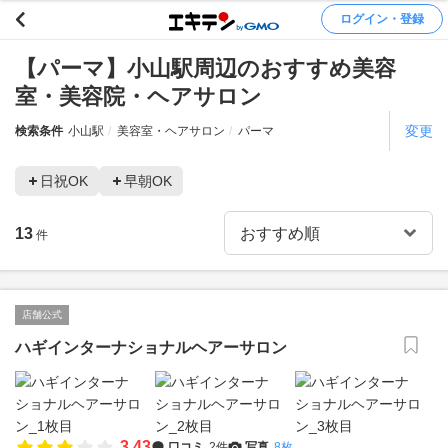
ログイン・登録
【パーマ】小山駅周辺のおすすめ美容
室・美容院・ヘアサロン
変更
検索条件
小山駅
美容室・ヘアサロン
パーマ
日祝OK
早朝OK
13
件
店舗公式
ハギインターナショナルヘアーサロン
3.43
口コミ
2件
写真
8枚