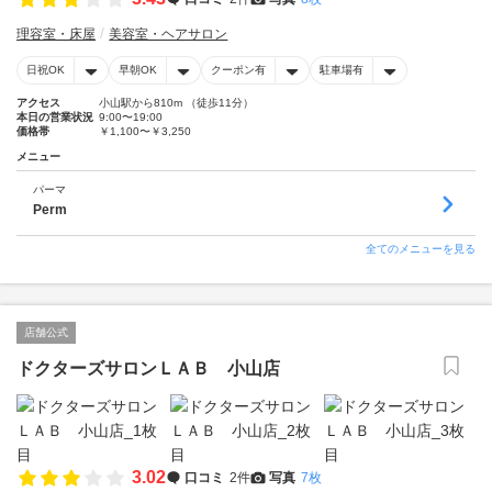
理容室・床屋
美容室・ヘアサロン
日祝OK
早朝OK
クーポン有
駐車場有
アクセス
小山駅から810m （徒歩11分）
本日の営業状況
9:00〜19:00
価格帯
￥1,100〜￥3,250
メニュー
パーマ
Perm
全てのメニューを見る
店舗公式
ドクターズサロンＬＡＢ 小山店
3.02
口コミ
2件
写真
7枚