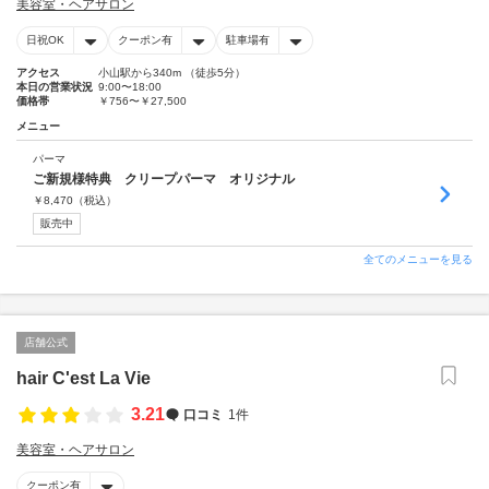
美容室・ヘアサロン
日祝OK
クーポン有
駐車場有
アクセス
小山駅から340m （徒歩5分）
本日の営業状況
9:00〜18:00
価格帯
￥756〜￥27,500
メニュー
パーマ
ご新規様特典 クリープパーマ オリジナル
￥
8,470
（税込）
販売中
全てのメニューを見る
店舗公式
hair C'est La Vie
3.21
口コミ
1件
美容室・ヘアサロン
クーポン有