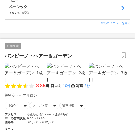
パーマ
ベーシック
￥
5,720
（税込）
全てのメニューを見る
店舗公式
バンビーノ・ヘアー＆ガーデン
3.85
口コミ
10件
写真
8枚
美容室・ヘアサロン
日祝OK
クーポン有
駐車場有
アクセス
小山駅から1.4km （徒歩18分）
本日の営業状況
9:00〜19:00
価格帯
￥1,000〜￥12,000
メニュー