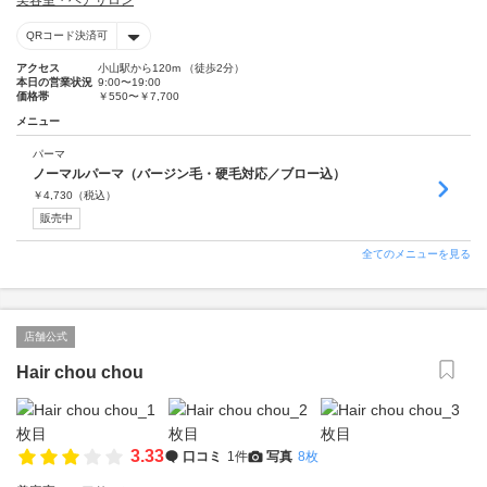
美容室・ヘアサロン
QRコード決済可
アクセス
小山駅から120m （徒歩2分）
本日の営業状況
9:00〜19:00
価格帯
￥550〜￥7,700
メニュー
パーマ
ノーマルパーマ（バージン毛・硬毛対応／ブロー込）
￥
4,730
（税込）
販売中
全てのメニューを見る
店舗公式
Hair chou chou
3.33
口コミ
1件
写真
8枚