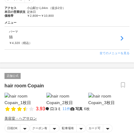
アクセス
小山駅から94m （徒歩2分）
本日の営業状況
定休日
価格帯
￥2,808〜￥10,800
メニュー
パーマ
11
￥
4,320
（税込）
全てのメニューを見る
店舗公式
hair room Copain
3.93
口コミ
11件
写真
6枚
美容室・ヘアサロン
日祝OK
クーポン有
駐車場有
カード可