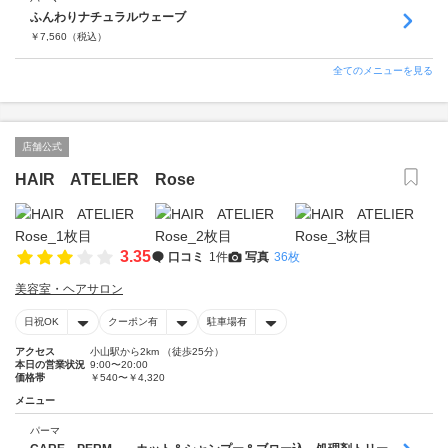
ふんわりナチュラルウェーブ
￥
7,560
（税込）
全てのメニューを見る
店舗公式
HAIR ATELIER Rose
3.35
口コミ
1件
写真
36枚
美容室・ヘアサロン
日祝OK
クーポン有
駐車場有
アクセス
小山駅から2km （徒歩25分）
本日の営業状況
9:00〜20:00
価格帯
￥540〜￥4,320
メニュー
パーマ