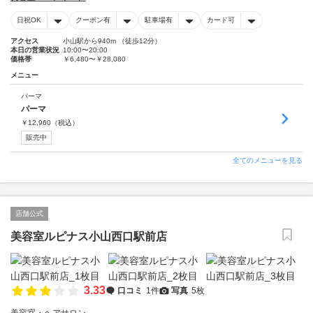
日祝OK
クーポン有
駐車場有
カード可
アクセス
小山駅から940m （徒歩12分）
本日の営業状況
10:00〜20:00
価格帯
￥6,480〜￥28,080
メニュー
パーマ
パーマ
￥
12,960
（税込）
販売中
全てのメニューを見る
店舗公式
美容室ルピナス小山西口駅前店
3.33
口コミ
1件
写真
5枚