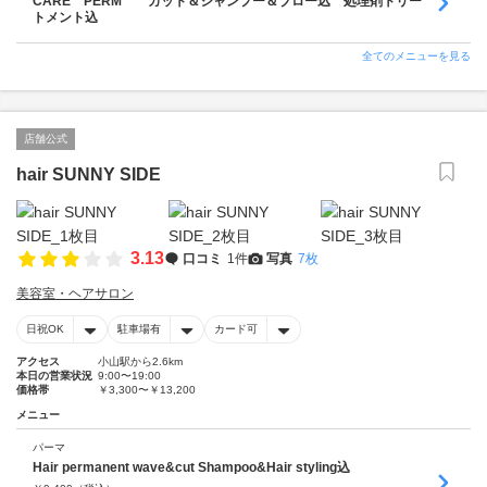
CARE PERM カット＆シャンプー＆ブロー込 処理剤トリー
トメント込
全てのメニューを見る
店舗公式
hair SUNNY SIDE
3.13
口コミ
1件
写真
7枚
美容室・ヘアサロン
日祝OK
駐車場有
カード可
アクセス
小山駅から2.6km
本日の営業状況
9:00〜19:00
価格帯
￥3,300〜￥13,200
メニュー
パーマ
Hair permanent wave&cut Shampoo&Hair styling込