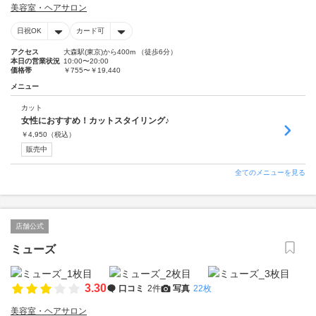
美容室・ヘアサロン
日祝OK
カード可
アクセス
大森駅(東京)から400m （徒歩6分）
本日の営業状況
10:00〜20:00
価格帯
￥755〜￥19,440
メニュー
カット
女性におすすめ！カットスタイリング♪
￥
4,950
（税込）
販売中
全てのメニューを見る
店舗公式
ミューズ
3.30
口コミ
2件
写真
22枚
美容室・ヘアサロン