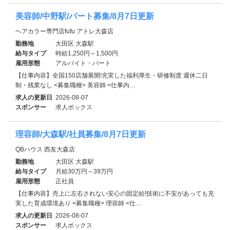
美容師/中野駅/パート募集/8月7日更新
ヘアカラー専門店fufu アトレ大森店
勤務地
大田区 大森駅
給与タイプ
時給1,250円～1,500円
雇用形態
アルバイト・パート
【仕事内容】全国150店舗展開!充実した福利厚生・研修制度 週休二日
制・残業なし <募集職種> 美容師 <仕事内…
求人の更新日
2026-08-07
スポンサー
求人ボックス
理容師/大森駅/社員募集/8月7日更新
QBハウス 西友大森店
勤務地
大田区 大森駅
給与タイプ
月給30万円～39万円
雇用形態
正社員
【仕事内容】売上に左右されない安心の固定給!技術に不安があっても充
実した育成環境あり <募集職種> 理容師 <仕…
求人の更新日
2026-08-07
スポンサー
求人ボックス