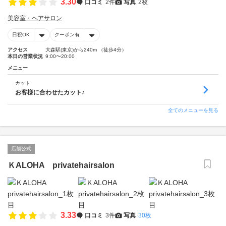
3.30
口コミ
2件
写真
2枚
美容室・ヘアサロン
日祝OK
クーポン有
アクセス
大森駅(東京)から240m （徒歩4分）
本日の営業状況
9:00〜20:00
メニュー
カット
お客様に合わせたカット♪
全てのメニューを見る
店舗公式
ＫALOHA privatehairsalon
3.33
口コミ
3件
写真
30枚