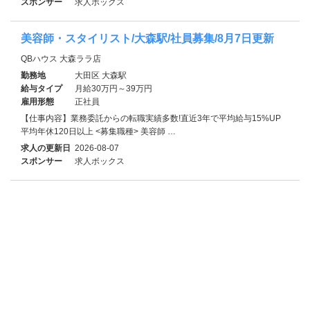
スポンサー
求人ボックス
美容師・スタイリスト/大森駅/社員募集/8月7日更新
QBハウス 大森ララ店
勤務地
大田区 大森駅
給与タイプ
月給30万円～39万円
雇用形態
正社員
【仕事内容】業務委託からの転職実績多数!直近3年で平均給与15%UP
平均年休120日以上 <募集職種> 美容師 …
求人の更新日
2026-08-07
スポンサー
求人ボックス