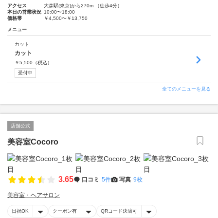
アクセス
大森駅(東京)から270m （徒歩4分）
本日の営業状況
10:00〜18:00
価格帯
￥4,500〜￥13,750
メニュー
カット
カット
￥
5,500
（税込）
受付中
全てのメニューを見る
店舗公式
美容室Cocoro
3.65
口コミ
5件
写真
9枚
美容室・ヘアサロン
日祝OK
クーポン有
QRコード決済可