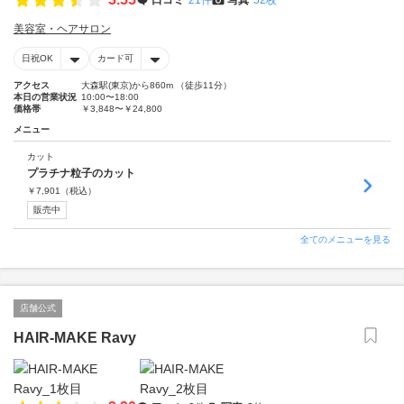
美容室・ヘアサロン
日祝OK
カード可
アクセス
大森駅(東京)から860m （徒歩11分）
本日の営業状況
10:00〜18:00
価格帯
￥3,848〜￥24,800
メニュー
カット
プラチナ粒子のカット
￥
7,901
（税込）
販売中
全てのメニューを見る
店舗公式
HAIR-MAKE Ravy