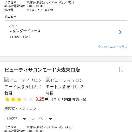
アクセス
大森駅(東京)から730m （徒歩10分）
本日の営業状況
9:00〜19:30
価格帯
￥1,430〜￥16,170
メニュー
カット
スタンダードコース
￥
5,500
（税込）
全てのメニューを見る
ビューティサロンモード大森東口店
3.25
口コミ
1件
写真
2枚
美容室・ヘアサロン
日祝OK
カード可
アクセス
大森駅(東京)から160m （徒歩3分）
本日の営業状況
9:00〜18:00