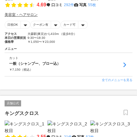
4.69
口コミ
292件
写真
55枚
美容室・ヘアサロン
日祝OK
クーポン有
カード可
アクセス
大森駅(東京)から410m （徒歩6分）
本日の営業状況
9:30〜18:30
価格帯
￥1,050〜￥23,000
メニュー
カット
一般（シャンプー、ブロー込）
￥
7,150
（税込）
全てのメニューを見る
店舗公式
キングスクロス
3.55
口コミ
21件
写真
52枚