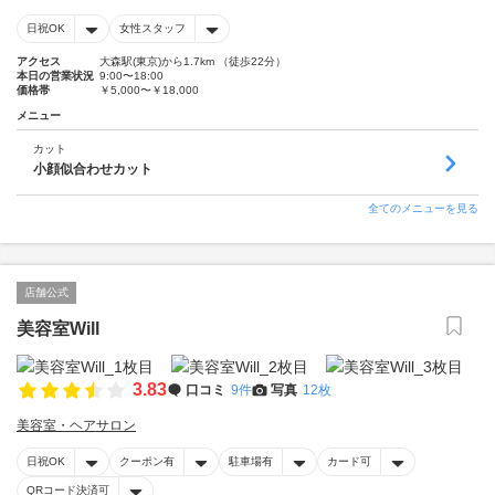
日祝OK
女性スタッフ
アクセス
大森駅(東京)から1.7km （徒歩22分）
本日の営業状況
9:00〜18:00
価格帯
￥5,000〜￥18,000
メニュー
カット
小顔似合わせカット
全てのメニューを見る
店舗公式
美容室Will
3.83
口コミ
9件
写真
12枚
美容室・ヘアサロン
日祝OK
クーポン有
駐車場有
カード可
QRコード決済可