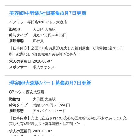
美容師/中野駅/社員募集/8月7日更新
ヘアカラー専門店fufu アトレ大森店
勤務地
大田区 大森駅
給与タイプ
月給27万円～40万円
雇用形態
正社員
【仕事内容】全国150店舗展開!充実した福利厚生・研修制度 週休二日
制・残業なし <募集職種> 美容師 <仕事内…
求人の更新日
2026-08-07
スポンサー
求人ボックス
理容師/大森駅/パート募集/8月7日更新
QBハウス 西友大森店
勤務地
大田区 大森駅
給与タイプ
時給1,230円～1,550円
雇用形態
アルバイト・パート
【仕事内容】売上に左右されない安心の固定給!技術に不安があっても充
実した育成環境あり <募集職種> 理容師 <仕…
求人の更新日
2026-08-07