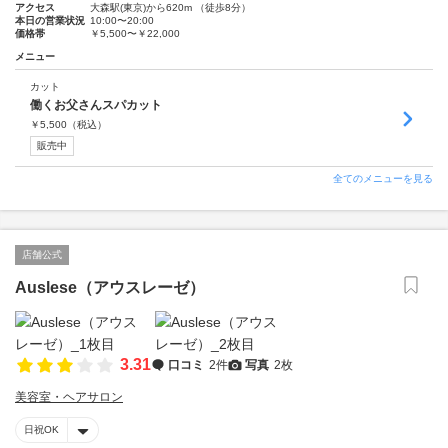
アクセス
大森駅(東京)から620m （徒歩8分）
本日の営業状況
10:00〜20:00
価格帯
￥5,500〜￥22,000
メニュー
カット
働くお父さんスパカット
￥
5,500
（税込）
販売中
全てのメニューを見る
店舗公式
Auslese（アウスレーゼ）
3.31
口コミ
2件
写真
2枚
美容室・ヘアサロン
日祝OK