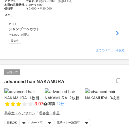
アクセス
大森駅(東京)から860m （徒歩11分）
本日の営業状況
9:30〜17:00
価格帯
￥6,000〜￥30,000
メニュー
カット
シャンプー＆カット
￥
6,000
（税込）
販売中
全てのメニューを見る
店舗公式
advanced hair NAKAMURA
3.07
写真
12枚
美容室・ヘアサロン
理容室・床屋
日祝OK
カード可
電子マネー決済可