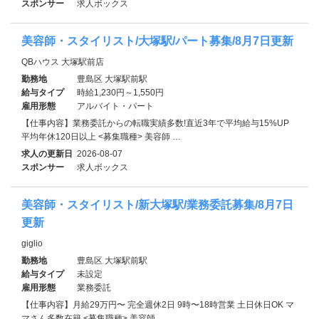
スポンサー
求人ボックス
美容師・スタイリスト/大塚駅/パート募集/8月7日更新
QBハウス 大塚駅前店
勤務地
豊島区 大塚駅前駅
給与タイプ
時給1,230円～1,550円
雇用形態
アルバイト・パート
【仕事内容】業務委託からの転職実績多数!直近3年で平均給与15%UP
平均年休120日以上 <募集職種> 美容師 …
求人の更新日
2026-08-07
スポンサー
求人ボックス
美容師・スタイリスト/新大塚駅/業務委託募集/8月7日
更新
giglio
勤務地
豊島区 大塚駅前駅
給与タイプ
未設定
雇用形態
業務委託
【仕事内容】月給29万円〜 完全週休2日 9時〜18時営業 土日休日OK マ
マさん多数在籍 <募集職種> 美容師 …