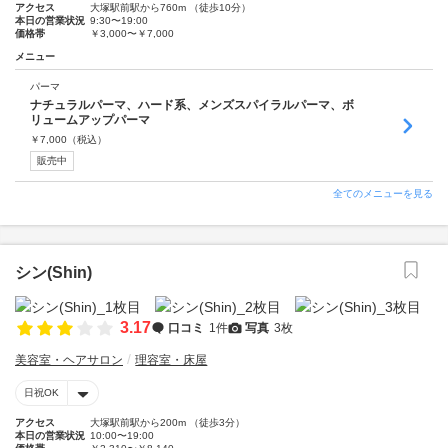
アクセス
大塚駅前駅から760m （徒歩10分）
本日の営業状況
9:30〜19:00
価格帯
￥3,000〜￥7,000
メニュー
パーマ
ナチュラルパーマ、ハード系、メンズスパイラルパーマ、ボ
リュームアップパーマ
￥
7,000
（税込）
販売中
全てのメニューを見る
シン(Shin)
3.17
口コミ
1件
写真
3枚
美容室・ヘアサロン
理容室・床屋
日祝OK
アクセス
大塚駅前駅から200m （徒歩3分）
本日の営業状況
10:00〜19:00