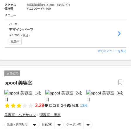
アクセス
大塚駅前駅から520m （徒歩7分）
価格帯
￥1,300〜￥4,700
メニュー
パーマ
デザインパーマ
￥
4,700
（税込）
販売中
全てのメニューを見る
店舗公式
spool 美容室
3.29
口コミ
2件
写真
13枚
美容室・ヘアサロン
理容室・床屋
出張・訪問対応
日祝OK
クーポン有