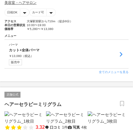
美容室・ヘアサロン
日祝OK
カード可
アクセス
大塚駅前駅から710m （徒歩9分）
本日の営業状況
10:00〜19:00
価格帯
￥5,280〜￥13,080
メニュー
パーマ
カット+全体パーマ
￥
13,080
（税込）
販売中
全てのメニューを見る
店舗公式
ヘアーセラピーミリグラム
3.32
口コミ
1件
写真
4枚