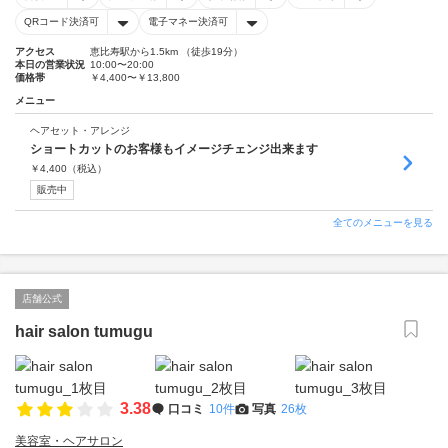
QRコード決済可
電子マネー決済可
アクセス
恵比寿駅から1.5km （徒歩19分）
本日の営業状況
10:00〜20:00
価格帯
￥4,400〜￥13,800
メニュー
ヘアセット・アレンジ
ショートカットのお客様もイメージチェンジ出来ます
￥
4,400
（税込）
販売中
全てのメニューを見る
店舗公式
hair salon tumugu
3.38
口コミ
10件
写真
26枚
美容室・ヘアサロン