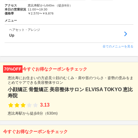
アクセス
恵比寿駅から640m （徒歩9分）
本日の営業状況
11:00〜19:30
価格帯
￥2,570〜￥9,876
メニュー
ヘアセット・アレンジ
Up
全てのメニューを見る
70%OFF
今すぐお得なクーポンをチェック
恵比寿にお住まいの方必見☆顔のむくみ・肩や首のつらさ・姿勢の歪みをま
とめてケアできる美容整体サロン
小顔矯正 骨盤矯正 美容整体サロン ELVISA TOKYO 恵比
寿院
3.13
恵比寿駅から徒歩8分（630m)
今すぐお得なクーポンをチェック