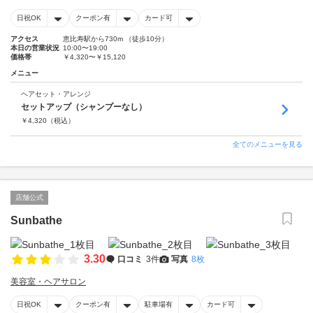
日祝OK
クーポン有
カード可
アクセス
恵比寿駅から730m （徒歩10分）
本日の営業状況
10:00〜19:00
価格帯
￥4,320〜￥15,120
メニュー
ヘアセット・アレンジ
セットアップ（シャンプーなし）
￥
4,320
（税込）
全てのメニューを見る
店舗公式
Sunbathe
3.30
口コミ
3件
写真
8枚
美容室・ヘアサロン
日祝OK
クーポン有
駐車場有
カード可