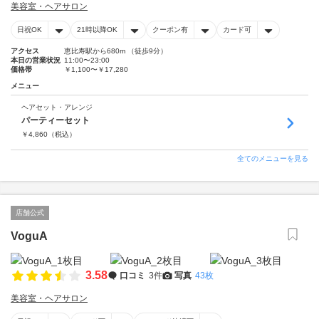
美容室・ヘアサロン
日祝OK
21時以降OK
クーポン有
カード可
アクセス
恵比寿駅から680m （徒歩9分）
本日の営業状況
11:00〜23:00
価格帯
￥1,100〜￥17,280
メニュー
ヘアセット・アレンジ
パーティーセット
￥
4,860
（税込）
全てのメニューを見る
店舗公式
VoguA
3.58
口コミ
3件
写真
43枚
美容室・ヘアサロン