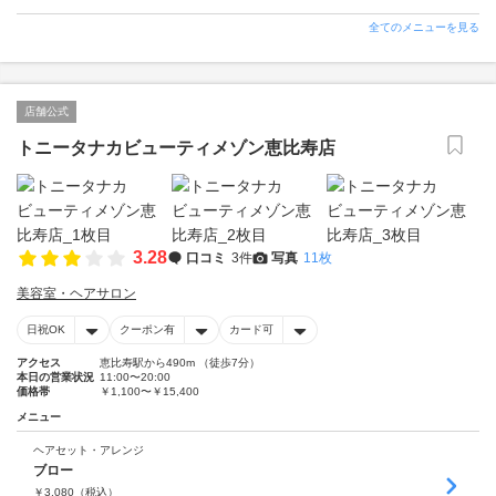
全てのメニューを見る
店舗公式
トニータナカビューティメゾン恵比寿店
3.28
口コミ
3件
写真
11枚
美容室・ヘアサロン
日祝OK
クーポン有
カード可
アクセス
恵比寿駅から490m （徒歩7分）
本日の営業状況
11:00〜20:00
価格帯
￥1,100〜￥15,400
メニュー
ヘアセット・アレンジ
ブロー
￥
3,080
（税込）