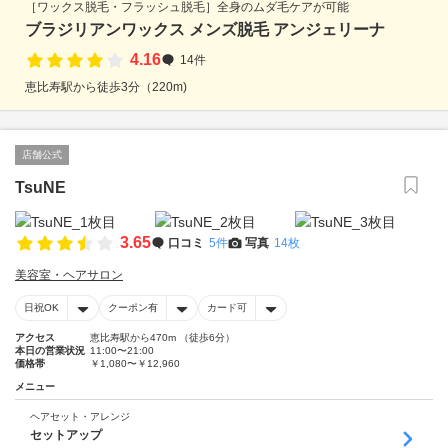
［ワックス脱毛・フラッシュ脱毛］全身のムダ毛ケアが可能
ブラジリアンワックス メンズ脱毛 アンジェリーナ
4.16
14件
恵比寿駅から徒歩3分（220m)
店舗公式
TsuNE
3.65
口コミ
5件
写真
14枚
美容室・ヘアサロン
日祝OK
クーポン有
カード可
アクセス
恵比寿駅から470m （徒歩6分）
本日の営業状況
11:00〜21:00
価格帯
￥1,080〜￥12,960
メニュー
ヘアセット・アレンジ
セットアップ