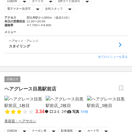
日祝OK
カード可
QRコード決済可
電子マネー決済可
女性スタッフ
アクセス
恵比寿駅から860m （徒歩11分）
本日の営業状況
11:00〜20:00
価格帯
￥7,700〜￥9,900
メニュー
ヘアセット・アレンジ
スタイリング
全てのメニューを見る
店舗公式
ヘアグレース目黒駅前店
3.34
口コミ
2件
写真
54枚
美容室・ヘアサロン
日祝OK
クーポン有
駐車場有
カード可