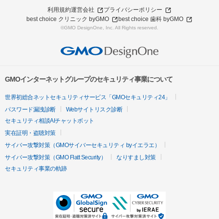
利用規約
運営会社
プライバシーポリシー
best choice クリニック byGMO
best choice 歯科 byGMO
©GMO DesignOne, Inc. All Rights reserved.
GMOインターネットグループのセキュリティ事業について
世界初総合ネットセキュリティサービス「GMOセキュリティ24」
パスワード漏洩診断
Webサイトリスク診断
セキュリティ相談AIチャットボット
実在証明・盗聴対策
サイバー攻撃対策（GMOサイバーセキュリティ byイエラエ）
サイバー攻撃対策（GMO Flatt Security）
なりすまし対策
セキュリティ事業の軌跡