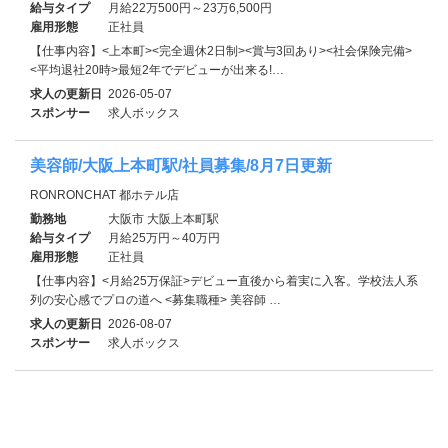
給与タイプ
月給22万500円～23万6,500円
雇用形態
正社員
【仕事内容】<上本町><完全週休2日制><賞与3回あり><社会保険完備>
<平均退社20時>最短2年でデビューが出来る!…
求人の更新日
2026-05-07
スポンサー
求人ボックス
美容師/大阪上本町駅/社員募集/8月7日更新
RONRONCHAT 都ホテル店
勤務地
大阪市 大阪上本町駅
給与タイプ
月給25万円～40万円
雇用形態
正社員
【仕事内容】<月給25万保証>デビュー直後から着実に入客。学校法人系
列の安心感でプロの道へ <募集職種> 美容師 …
求人の更新日
2026-08-07
スポンサー
求人ボックス