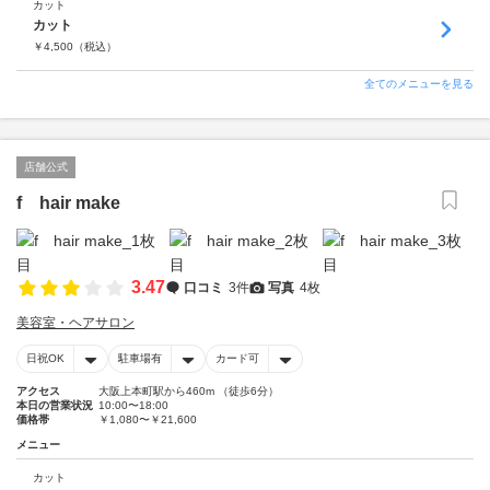
カット
カット
￥
4,500
（税込）
全てのメニューを見る
店舗公式
f hair make
3.47
口コミ
3件
写真
4枚
美容室・ヘアサロン
日祝OK
駐車場有
カード可
アクセス
大阪上本町駅から460m （徒歩6分）
本日の営業状況
10:00〜18:00
価格帯
￥1,080〜￥21,600
メニュー
カット