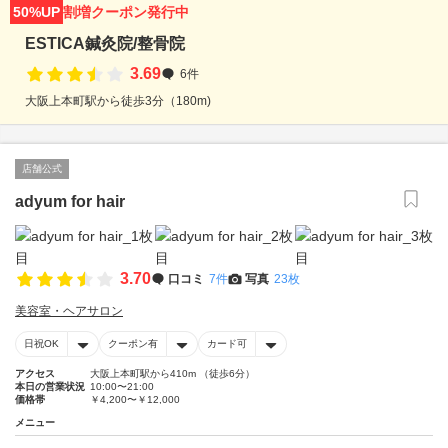
50%UP
割増クーポン発行中
ESTICA鍼灸院/整骨院
3.69
6件
大阪上本町駅から徒歩3分（180m)
店舗公式
adyum for hair
3.70
口コミ
7件
写真
23枚
美容室・ヘアサロン
日祝OK
クーポン有
カード可
アクセス
大阪上本町駅から410m （徒歩6分）
本日の営業状況
10:00〜21:00
価格帯
￥4,200〜￥12,000
メニュー