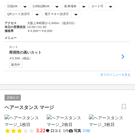
日祝OK
21時以降OK
駐車場有
カード可
QRコード決済可
電子マネー決済可
アクセス
大阪上本町駅から340m （徒歩5分）
本日の営業状況
10:00〜21:30
価格帯
￥3,300〜￥8,000
メニュー
カット
再現性の高いカット
￥
5,500
（税込）
販売中
全てのメニューを見る
店舗公式
ヘアースタンス マージ
3.22
口コミ
1件
写真
20枚