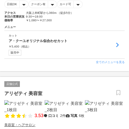
日祝OK
クーポン有
カード可
アクセス
大阪上本町駅から360m （徒歩5分）
本日の営業状況
9:30〜18:00
価格帯
￥1,080〜￥27,000
メニュー
カット
ア・クーユオリジナル似合わせカット
￥
5,400
（税込）
販売中
全てのメニューを見る
店舗公式
アリゼティ 美容室
3.53
口コミ
2件
写真
6枚
美容室・ヘアサロン