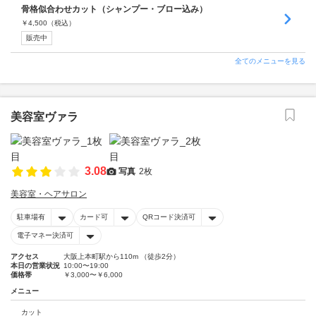
骨格似合わせカット（シャンプー・ブロー込み）
￥
4,500
（税込）
販売中
全てのメニューを見る
美容室ヴァラ
3.08
写真
2枚
美容室・ヘアサロン
駐車場有
カード可
QRコード決済可
電子マネー決済可
アクセス
大阪上本町駅から110m （徒歩2分）
本日の営業状況
10:00〜19:00
価格帯
￥3,000〜￥6,000
メニュー
カット