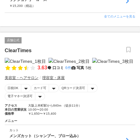
￥
15,200
（税込）
全てのメニューを見る
店舗公式
ClearTimes
3.63
口コミ
6件
写真
5枚
美容室・ヘアサロン
理容室・床屋
日祝OK
カード可
QRコード決済可
電子マネー決済可
アクセス
大阪上本町駅から840m （徒歩11分）
本日の営業状況
10:00〜20:00
価格帯
￥1,650〜￥15,400
メニュー
カット
メンズカット（シャンプー、ブロー込み）