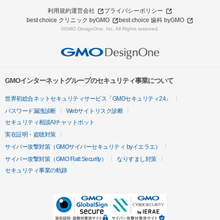
利用規約
運営会社
プライバシーポリシー
best choice クリニック byGMO
best choice 歯科 byGMO
©GMO DesignOne, Inc. All Rights reserved.
GMOインターネットグループのセキュリティ事業について
世界初総合ネットセキュリティサービス「GMOセキュリティ24」
パスワード漏洩診断
Webサイトリスク診断
セキュリティ相談AIチャットボット
実在証明・盗聴対策
サイバー攻撃対策（GMOサイバーセキュリティ byイエラエ）
サイバー攻撃対策（GMO Flatt Security）
なりすまし対策
セキュリティ事業の軌跡