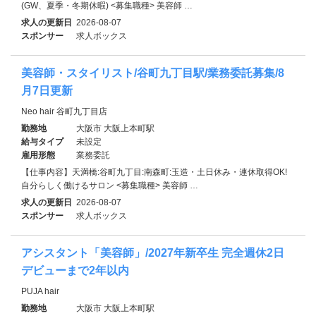
(GW、夏季・冬期休暇) <募集職種> 美容師 …
求人の更新日
2026-08-07
スポンサー
求人ボックス
美容師・スタイリスト/谷町九丁目駅/業務委託募集/8
月7日更新
Neo hair 谷町九丁目店
勤務地
大阪市 大阪上本町駅
給与タイプ
未設定
雇用形態
業務委託
【仕事内容】天満橋:谷町九丁目:南森町:玉造・土日休み・連休取得OK!
自分らしく働けるサロン <募集職種> 美容師 …
求人の更新日
2026-08-07
スポンサー
求人ボックス
アシスタント「美容師」/2027年新卒生 完全週休2日
デビューまで2年以内
PUJA hair
勤務地
大阪市 大阪上本町駅