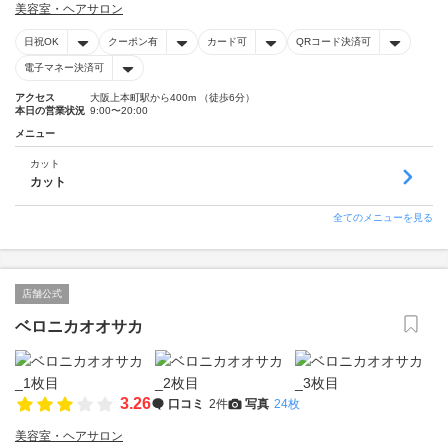
美容室・ヘアサロン
日祝OK
クーポン有
カード可
QRコード決済可
電子マネー決済可
アクセス
大阪上本町駅から400m （徒歩6分）
本日の営業状況
9:00〜20:00
メニュー
カット
カット
全てのメニューを見る
店舗公式
ベロニカオオサカ
3.26
口コミ
2件
写真
24枚
美容室・ヘアサロン