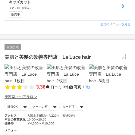
キッズカット
￥
2,916
（税込）
販売中
全てのメニューを見る
店舗公式
美肌と美髪の改善専門店 La Luce hair
3.36
口コミ
3件
写真
10枚
美容室・ヘアサロン
日祝OK
クーポン有
カード可
アクセス
大阪上本町駅から220m （徒歩3分）
本日の営業状況
10:00〜20:00
価格帯
￥4,000〜￥10,000
メニュー