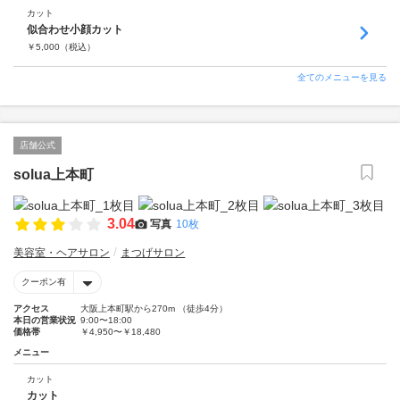
カット
似合わせ小顔カット
￥
5,000
（税込）
全てのメニューを見る
店舗公式
solua上本町
3.04
写真
10枚
美容室・ヘアサロン
まつげサロン
クーポン有
アクセス
大阪上本町駅から270m （徒歩4分）
本日の営業状況
9:00〜18:00
価格帯
￥4,950〜￥18,480
メニュー
カット
カット