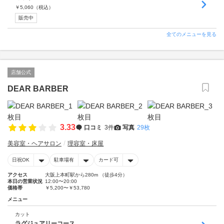
￥
5,060
（税込）
販売中
全てのメニューを見る
店舗公式
DEAR BARBER
3.33
口コミ
3件
写真
29枚
美容室・ヘアサロン
理容室・床屋
日祝OK
駐車場有
カード可
アクセス
大阪上本町駅から280m （徒歩4分）
本日の営業状況
12:00〜20:00
価格帯
￥5,200〜￥53,780
メニュー
カット
ラグジュアリーコース