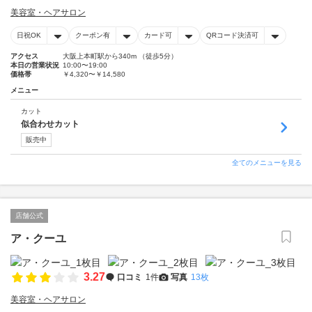
美容室・ヘアサロン
日祝OK
クーポン有
カード可
QRコード決済可
アクセス
大阪上本町駅から340m （徒歩5分）
本日の営業状況
10:00〜19:00
価格帯
￥4,320〜￥14,580
メニュー
カット
似合わせカット
販売中
全てのメニューを見る
店舗公式
ア・クーユ
3.27
口コミ
1件
写真
13枚
美容室・ヘアサロン