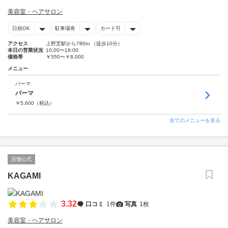
美容室・ヘアサロン
日祝OK
駐車場有
カード可
アクセス
上野芝駅から780m （徒歩10分）
本日の営業状況
10:00〜19:00
価格帯
￥550〜￥8,000
メニュー
パーマ
パーマ
￥
5,600
（税込）
全てのメニューを見る
店舗公式
KAGAMI
3.32
口コミ
1件
写真
1枚
美容室・ヘアサロン