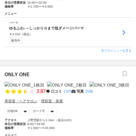
本日の営業状況
10:00〜20:00
価格帯
￥2,700〜￥4,560
メニュー
パーマ
ゆるふわ♪～しっかり☆まで低ダメージパーマ
￥
4,320
（税込）
販売中
全てのメニューを見る
ONLY ONE
3.87
口コミ
13件
写真
20枚
美容室・ヘアサロン
理容室・床屋
日祝OK
カード可
アクセス
上野芝駅から1.1km （徒歩14分）
本日の営業状況
9:00〜19:00
価格帯
￥1,500〜￥20,000
メニュー