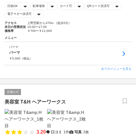
日祝OK
駐車場有
カード可
QRコード決済可
電子マネー決済可
アクセス
上野芝駅から370m （徒歩5分）
本日の営業状況
10:00〜17:00
価格帯
￥700〜￥11,000
メニュー
パーマ
パーマ
￥
5,000
（税込）
全てのメニューを見る
店舗公式
美容室 T&H ヘアーワークス
3.20
口コミ
1件
写真
2枚