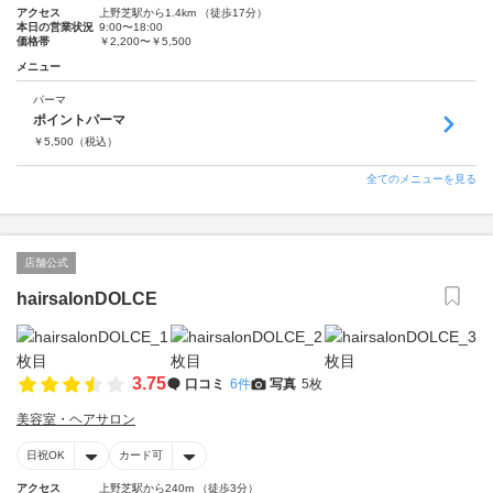
アクセス
上野芝駅から1.4km （徒歩17分）
本日の営業状況
9:00〜18:00
価格帯
￥2,200〜￥5,500
メニュー
パーマ
ポイントパーマ
￥
5,500
（税込）
全てのメニューを見る
店舗公式
hairsalonDOLCE
3.75
口コミ
6件
写真
5枚
美容室・ヘアサロン
日祝OK
カード可
アクセス
上野芝駅から240m （徒歩3分）