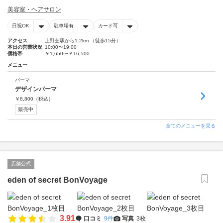
美容室・ヘアサロン
日祝OK
駐車場有
カード可
アクセス
上野芝駅から1.2km （徒歩15分）
本日の営業状況
10:00〜19:00
価格帯
￥1,650〜￥16,500
メニュー
パーマ
デザインパーマ
￥
8,800
（税込）
販売中
全てのメニューを見る
店舗公式
eden of secret BonVoyage
3.91
口コミ
9件
写真
3枚